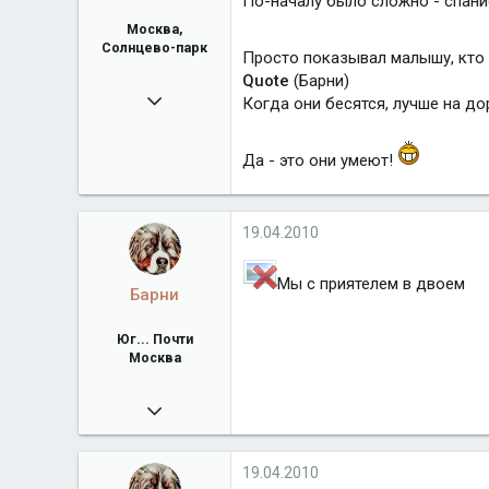
По-началу было сложно - спани
Москва,
Солнцево-парк
Просто показывал малышу, кто 
Quote
(Барни)
20.01.2010
Когда они бесятся, лучше на до
5 176
Город
Москва, Солнцево-парк
Да - это они умеют!
19.04.2010
Мы с приятелем в двоем
Барни
Юг... Почти
Москва
04.06.2009
26 620
Город
Юг... Почти Москва
19.04.2010