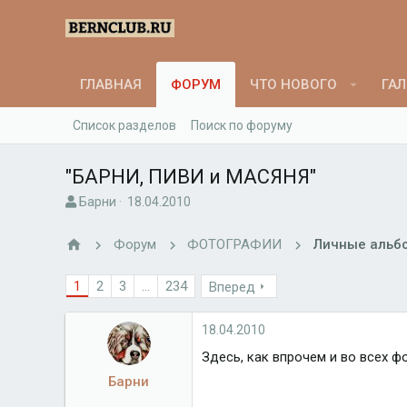
ГЛАВНАЯ
ФОРУМ
ЧТО НОВОГО
ГАЛ
Список разделов
Поиск по форуму
"БАРНИ, ПИВИ и МАСЯНЯ"
А
Д
Барни
18.04.2010
в
а
т
т
Форум
ФОТОГРАФИИ
Личные альб
о
а
р
н
1
2
3
...
234
Вперед
т
а
е
ч
м
а
18.04.2010
ы
л
а
Здесь, как впрочем и во всех 
Барни