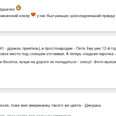
подушечке
ериканский кокер
у нас был раньше, шоколадненький правда
VI - дружок, приятель), в простонародии - Петя. Ему уже 12-й 
свое место под солнцем отстаивал. А теперь сладкая парочка. А
ни бесятся, лучше на дороге не попадаться - снесут. Фото выл
школе, тоже жил американец такого же цвета - Дикушка...