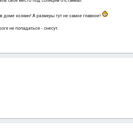
ель свое место под солнцем отстаивал.
в доме хозяин! А размеры тут не самое главное!
роге не попадаться - снесут.