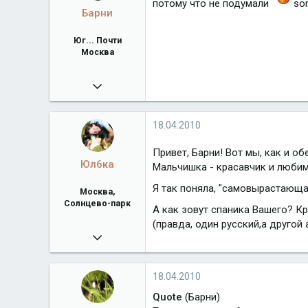
потому что не подумали
sor
Барни
Юг... Почти
Москва
04.06.2009
26 620
Город
Юг... Почти Москва
18.04.2010
Привет, Барни! Вот мы, как и об
Юл6ка
Мальчишка - красавчик и любим
Я так поняла, "самовырастающа
Москва,
Солнцево-парк
А как зовут спаника Вашего? К
(правда, один русский,а другой 
20.01.2010
5 176
Город
Москва, Солнцево-парк
18.04.2010
Quote
(Барни)