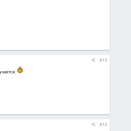
#12
учается.
#13