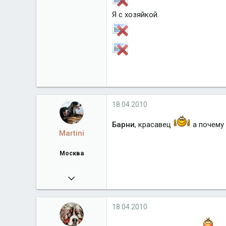
Я с хозяйкой.
18.04.2010
Барни
, красавец
а почему
Martini
Москва
07.02.2009
17 844
Город
Москва
18.04.2010