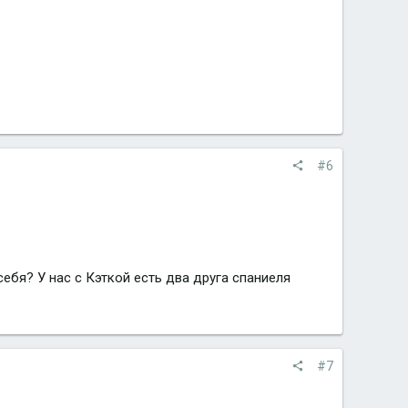
#6
себя? У нас с Кэткой есть два друга спаниеля
#7