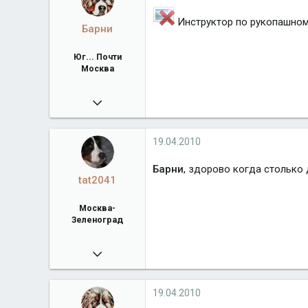
Инструктор по рукопашном
Барни
Юг... Почти
Москва
04.06.2009
26 620
Город
Юг... Почти Москва
19.04.2010
Барни
, здорово когда столько
tat2041
Москва-
Зеленоград
12.02.2010
3 501
Город
Москва-Зеленоград
19.04.2010