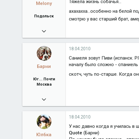
Тяжела жизнь собачья...
Melony
ахахахха...особенно на белой 
Подольск
смотрю у вас старший брат, ам
13.02.2009
11 868
www.grossdog.ru
18.04.2010
Город
Подольск
Саниеля зовут Пиви (испанск. PI
началу было сложно - спаниель 
Барни
скотч, чуть по-старше. Когда о
Юг... Почти
Москва
04.06.2009
26 620
Город
Юг... Почти Москва
18.04.2010
У нас давно когда я училась в 
Quote
(Барни)
Юл6ка