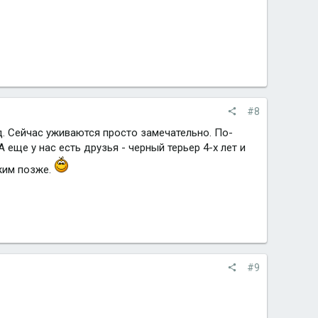
#8
год. Сейчас уживаются просто замечательно. По-
 еще у нас есть друзья - черный терьер 4-х лет и
ожим позже.
#9