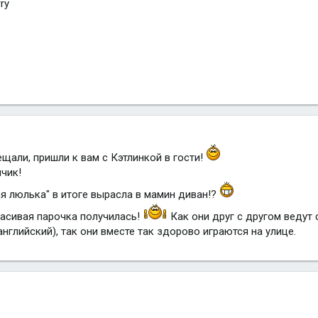
ry
ещали, пришли к вам с Кэтлинкой в гости!
чик!
я люлька" в итоге вырасла в мамин диван!?
расивая парочка получилась!
Как они друг с другом ведут 
английский), так они вместе так здорово играются на улице.