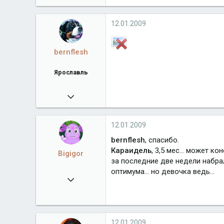
3 233
Город
Хайфа
12.01.2009
bernflesh
Ярославль
10.05.2008
5 317
bernflesh.ucoz.ru
12.01.2009
Город
Ярославль
bernflesh
, спасибо.
Караидель
, 3,5 мес... может к
Bigigor
за последние две недели набрал
оптимума... но девочка ведь...
30.12.2008
102
12.01.2009