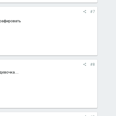
#7
графировать
#8
евочка.....