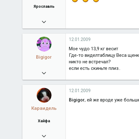
Ярославль
15.05.2008
3 075
mail.ru
12.01.2009
Город
Ярославль
Мое чудо 13,9 кг весит
Где-то виделтаблицу Веса щенка
Bigigor
никто не встречал?
если есть скиньте плиз..
30.12.2008
102
12.01.2009
Bigigor
, ей же вроде уже больш
Караидель
Хайфа
09.08.2008