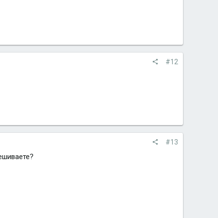
#12
#13
вешиваете?