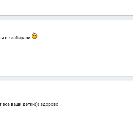
 Вы её забирали
ут все ваши детки))) здорово