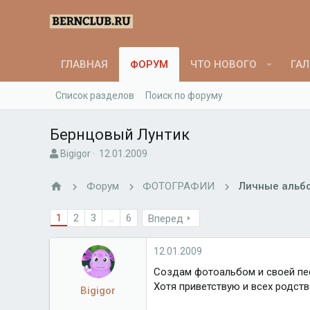
ГЛАВНАЯ
ФОРУМ
ЧТО НОВОГО
ГАЛ
Список разделов
Поиск по форуму
Бернцовый Лунтик
А
Д
Bigigor
12.01.2009
в
а
т
т
Форум
ФОТОГРАФИИ
Личные альбо
о
а
р
н
1
2
3
...
6
Вперед
т
а
е
ч
м
а
12.01.2009
ы
л
а
Создам фотоальбом и своей пес
Хотя приветствую и всех родстве
Bigigor