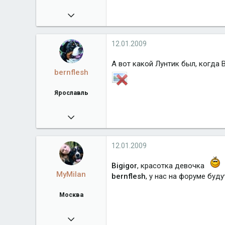
10.05.2008
5 317
bernflesh.ucoz.ru
12.01.2009
Город
Ярославль
А вот какой Лунтик был, когда
bernflesh
Ярославль
10.05.2008
5 317
bernflesh.ucoz.ru
12.01.2009
Город
Ярославль
Bigigor
, красотка девочка
MyMilan
bernflesh
, у нас на форуме буд
Москва
01.12.2007