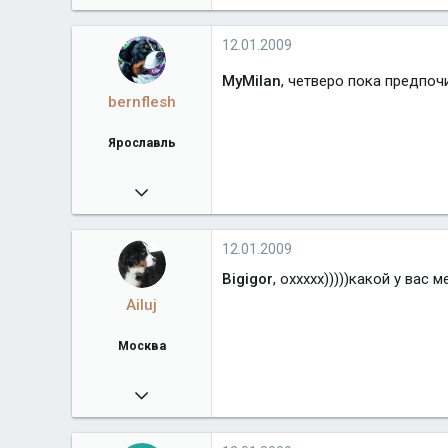
5 378
bernclub.ru
12.01.2009
Город
Москва
MyMilan
, четверо пока предпо
bernflesh
Ярославль
10.05.2008
5 317
bernflesh.ucoz.ru
12.01.2009
Город
Ярославль
Bigigor
, оххххх)))))какой у вас
Ailuj
Москва
13.12.2008
248
Город
Москва