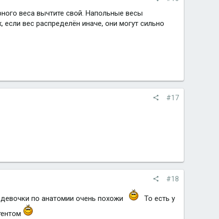
арного веса вычтите свой. Напольные весы
, если вес распределён иначе, они могут сильно
#17
#18
бе девочки по анатомии очень похожи
То есть у
стентом