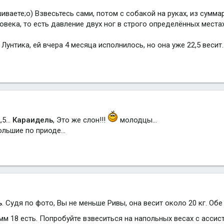
шиваете;о) Взвесьтесь сами, потом с собакой на руках, из сумм
века, то есть давление двух ног в строго определённых местах
Лунтика, ей вчера 4 месяца исполнилось, но она уже 22,5 весит.
,5...
Караидель
, Это же слон!!!
молодцы...
льшие по приоде...
ь
. Судя по фото, Вы не меньше Ривы, она весит около 20 кг. О
мм 18 есть. Попробуйте взвеситься на напольных весах с асси