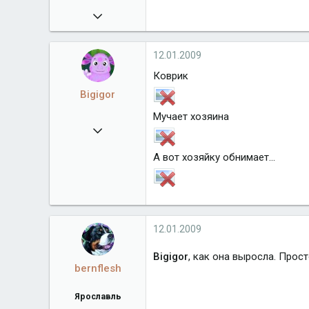
30.12.2008
102
12.01.2009
Коврик
Bigigor
Мучает хозяина
30.12.2008
102
А вот хозяйку обнимает...
12.01.2009
Bigigor
, как она выросла. Прос
bernflesh
Ярославль