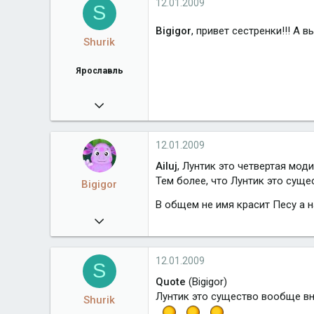
12.01.2009
S
Bigigor
, привет сестренки!!! А
Shurik
Ярославль
15.05.2008
3 075
mail.ru
12.01.2009
Город
Ярославль
Ailuj
, Лунтик это четвертая моди
Тем более, что Лунтик это суще
Bigigor
В общем не имя красит Песу а н
30.12.2008
102
12.01.2009
S
Quote
(Bigigor)
Лунтик это существо вообще вне
Shurik