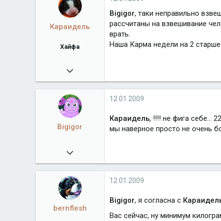
Bigigor
, таки неправильно взве
рассчитаны на взвешивание чело
Караидель
врать.
Наша Карма недели на 2 старше 
Хайфа
09.08.2008
3 233
Город
Хайфа
12.01.2009
Караидель
, !!!! не фига себе... 22
Bigigor
мы наверное просто не очень бо
30.12.2008
102
12.01.2009
Bigigor
, я согласна с
Караидел
bernflesh
Вас сейчас, ну минимум килогра