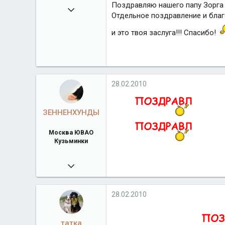
Поздравляю нашего папу Зорга 
23.11.2009
Отдельное поздравление и благо
6 279
и это твоя заслуга!!! Спасибо!
klan-legato.ru
Город
Москва
28.02.2010
ЗЕННЕНХУНДЫ
Москва ЮВАО
Кузьминки
17.03.2009
4 498
bernxund.narod.ru
28.02.2010
Город
Москва ЮВАО Кузьминки
татка