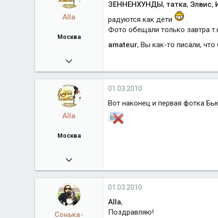
Город
Бельгия
ЗЕННЕНХУНДЫ
,
татка
,
Элвис
,
Alla
радуются как дети
.
Фото обещали только завтра т.к
Москва
amateur
, Вы как-то писали, чт
23.11.2009
6 279
klan-legato.ru
01.03.2010
Город
Москва
Вот наконец и первая фотка Бь
Alla
Москва
23.11.2009
6 279
klan-legato.ru
01.03.2010
Город
Москва
Alla
,
Поздравляю!
Сонька-