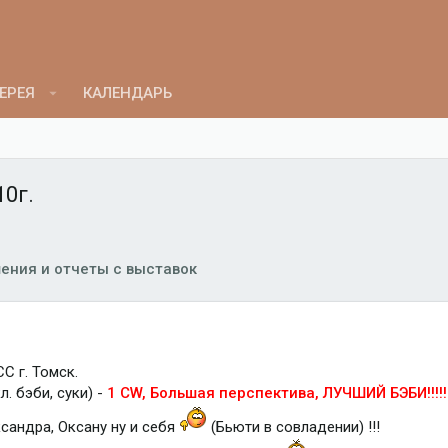
ЕРЕЯ
КАЛЕНДАРЬ
10г.
ения и отчеты с выставок
С г. Томск.
кл. бэби, суки) -
1 CW, Большая перспектива, ЛУЧШИЙ БЭБИ!!!!!!!
андра, Оксану ну и себя
(Бьюти в совладении) !!!