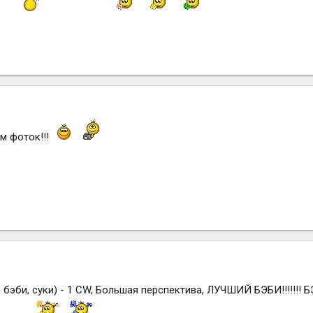
м фоток!!!
бэби, суки) - 1 CW, Большая перспектива, ЛУЧШИЙ БЭБИ!!!!!!! БЭ