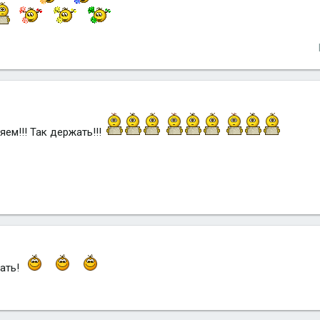
ем!!! Так держать!!!
жать!