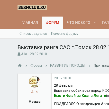
ГЛАВНАЯ
ФОРУМ
ЧТО НОВОГО
ГАЛ
Список разделов
Поиск по форуму
Выставка ранга САС г.Томск.28.02.
А
Д
Alla
28.02.2010
в
а
т
т
Форум
РАЗВИТИЕ ПОРОДЫ
Приглаш
о
а
р
н
т
а
28.02.2010
е
ч
28 февраля
м
а
Выставка собак всех пород РФС
ы
л
Alla
а
Бьюти Флай из Клана Легато
(
Москва
ПОЗДРАВЛЯЮ владельцев Алекс