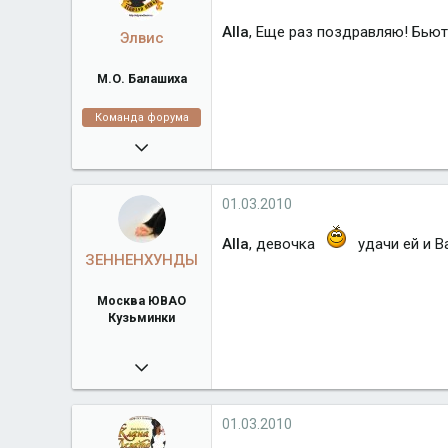
Alla
, Еще раз поздравляю! Бьют
Элвис
М.О. Балашиха
Команда форума
16.02.2008
38 918
algrandberni.ru
01.03.2010
Город
М.О. Балашиха
Alla
, девочка
удачи ей и 
ЗЕННЕНХУНДЫ
Москва ЮВАО
Кузьминки
17.03.2009
4 498
bernxund.narod.ru
01.03.2010
Город
Москва ЮВАО Кузьминки