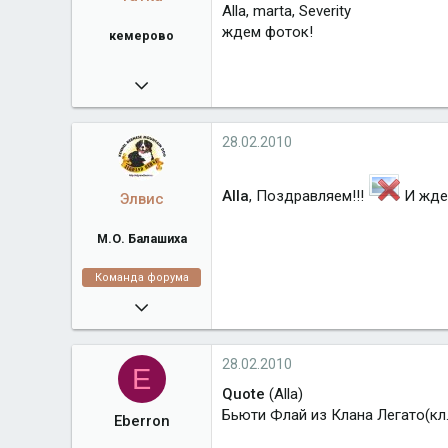
Alla, marta, Severity
ждем фоток!
кемерово
17.06.2008
4 884
Город
кемерово
28.02.2010
Alla
, Поздравляем!!!
И жде
Элвис
М.О. Балашиха
Команда форума
16.02.2008
38 918
algrandberni.ru
28.02.2010
E
Город
М.О. Балашиха
Quote
(Alla)
Бьюти Флай из Клана Легато(кл. 
Eberron