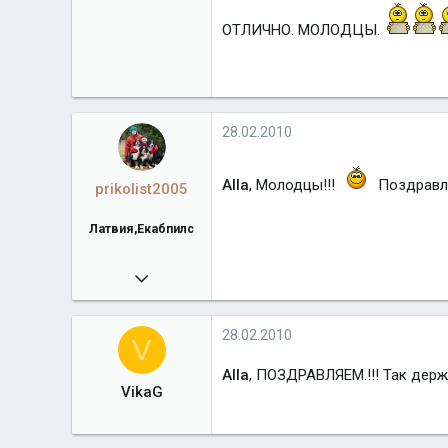
ОТЛИЧНО. МОЛОДЦЫ.
28.02.2010
Alla
, Молодцы!!!
Поздравля
prikolist2005
Латвия,Екабпилс
01.10.2009
22 684
www.hannybern.narod.ru
28.02.2010
V
Город
Латвия,Екабпилс
Alla
, ПОЗДРАВЛЯЕМ.!!! Так дер
VikaG