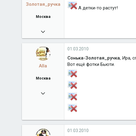
Золотая_ручка
А детки-то растут!
Москва
24.05.2009
2 347
Город
Москва
01.03.2010
Сонька-Золотая_ручка
, Ира, 
Вот ещё фотки Бьюти.
Alla
Москва
23.11.2009
6 279
klan-legato.ru
Город
Москва
01.03.2010