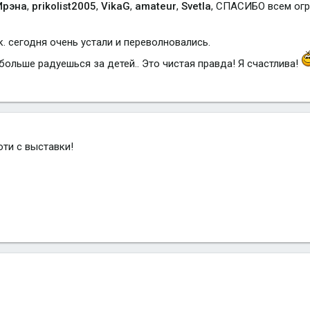
Ирэна
,
prikolist2005
,
VikaG
,
amateur
,
Svetla
, СПАСИБО всем огр
. сегодня очень устали и переволновались.
о больше радуешься за детей.. Это чистая правда! Я счастлива!
юти с выставки!