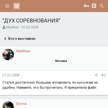
"ДУХ СОРЕВНОВАНИЯ"
А
Д
MyMilan
01.02.2008
в
а
т
т
Все о выставках
о
а
р
н
т
а
MyMilan
е
ч
м
а
Москва
ы
л
а
01.02.2008
#2
Статья достаточно большая, вчтавляеть по кусочкам не
удобно. Нажмите, что бы прочитать. Я прикрепила файл.
Berna