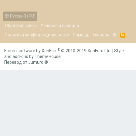
Русский (RU)
Обратная связь
Условия и правила
Политика конфиденциальности
Помощь
Главная
R
S
S
®
Forum software by XenForo
© 2010-2019 XenForo Ltd.
|
Style
and add-ons by ThemeHouse
Перевод от Jumuro ®