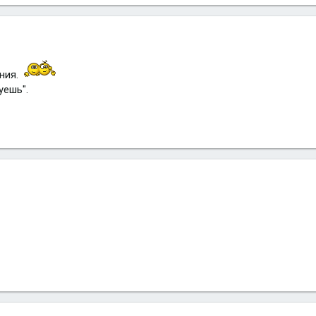
ния.
уешь".