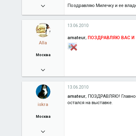
11.11.2008
Поздравляю Милечку и ее влад
9 392
terra-de-bern.com
13.06.2010
Город
Москва
amateur
,
ПОЗДРАВЛЯЮ ВАС И 
Alla
Москва
23.11.2009
6 279
klan-legato.ru
13.06.2010
Город
Москва
amateur
, ПОЗДРАВЛЯЮ! Главное 
остался на выставке.
iskra
Москва
02.01.2009