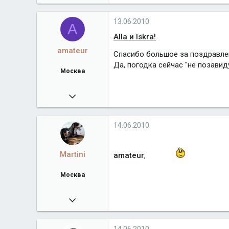
12 209
berniadmiral.narod.ru
13.06.2010
A
Город
Москва
Alla и Iskra!
amateur
Спасибо большое за поздравле
Да, погодка сейчас "не позавид
Москва
11.11.2008
9 392
terra-de-bern.com
14.06.2010
Город
Москва
Martini
amateur
,
Москва
07.02.2009
17 844
Город
Москва