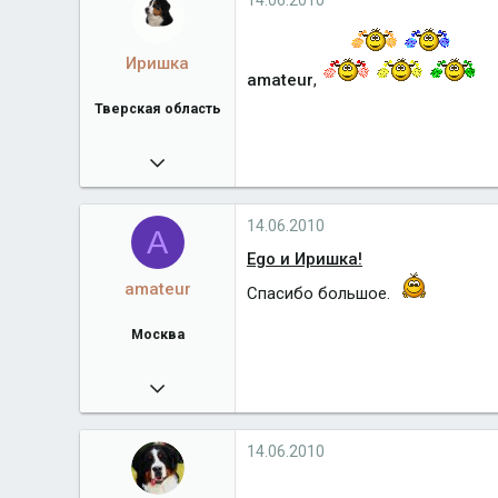
14.06.2010
Иришка
amateur
,
Тверская область
04.12.2007
12 147
www.allfoursennenhunds.ru
14.06.2010
A
Город
Тверская область
Ego и Иришка!
amateur
Спасибо большое.
Москва
11.11.2008
9 392
terra-de-bern.com
14.06.2010
Город
Москва