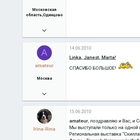
Московская
область,Одинцово
22.07.2008
4 939
Город
Московская область,Одинцово
14.06.2010
A
Linka, Janest, Marta!
amateur
СПАСИБО БОЛЬШОЕ!
Москва
11.11.2008
9 392
terra-de-bern.com
15.06.2010
Город
Москва
amateur
, поздравляю и Вас, и 
Мы выступали только на одной 
Irina-Rina
Региональная выставка "Скилла