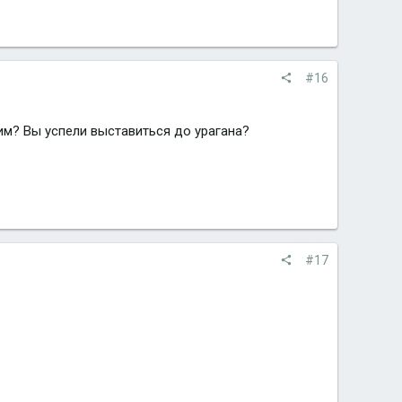
#16
им? Вы успели выставиться до урагана?
#17