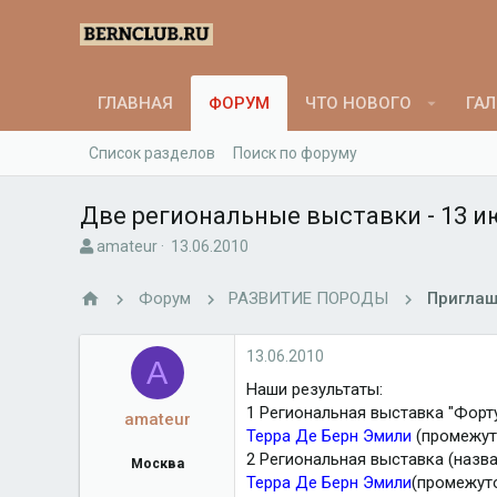
ГЛАВНАЯ
ФОРУМ
ЧТО НОВОГО
ГАЛ
Список разделов
Поиск по форуму
Две региональные выставки - 13 ию
А
Д
amateur
13.06.2010
в
а
т
т
Форум
РАЗВИТИЕ ПОРОДЫ
Приглаш
о
а
р
н
т
а
13.06.2010
A
е
ч
Наши результаты:
м
а
1 Региональная выставка "Форт
ы
л
amateur
а
Терра Де Берн Эмили
(промежут
2 Региональная выставка (назв
Москва
Терра Де Берн Эмили
(промежут