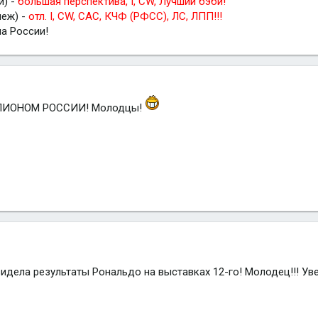
и) -
большая перспектива, I, CW, Лучший бэби!
меж) -
отл. I, CW, САС, КЧФ (РФСС), ЛС, ЛПП!!!
а России!
МПИОНОМ РОССИИ! Молодцы!
видела результаты Рональдо на выставках 12-го! Молодец!!! Ув