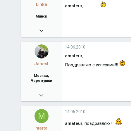
Linka
amateur
,
Минск
14.01.2010
894
Город
Минск
14.06.2010
amateur
,
Janest
Поздравляю с успехами!!!
Москва,
Черемушки
16.01.2010
18 751
Город
Москва, Черемушки
14.06.2010
M
amateur
, поздравляю !
marta