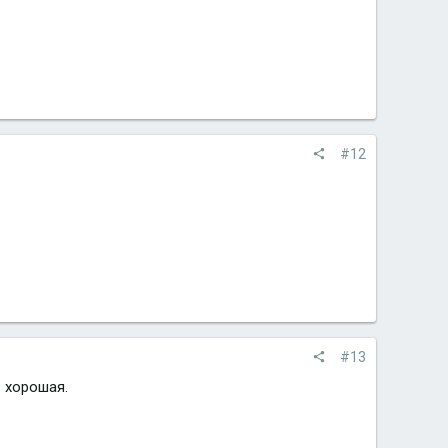
#12
#13
ь хорошая.