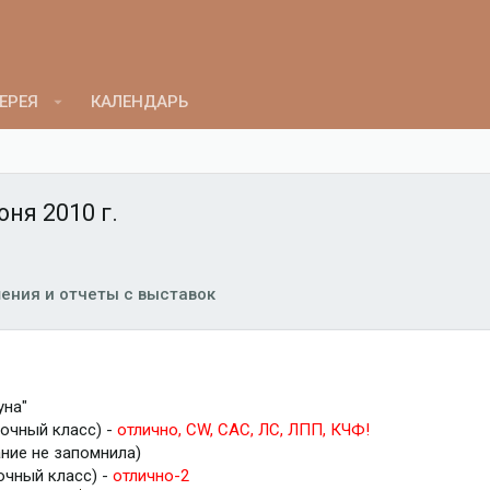
ЕРЕЯ
КАЛЕНДАРЬ
ня 2010 г.
ения и отчеты с выставок
уна"
очный класс) -
отлично, CW, CAC, ЛС, ЛПП, КЧФ!
ание не запомнила)
очный класс) -
отлично-2