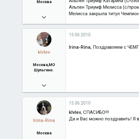
Альпен Триумф Катарина (с/бэб
Москва
Альпен Триумф Мелисса (с/про
Мелисса закрыла титул Чемпион
04.06.2009
2 261
Город
Москва
15.06.2010
Irina-Rina
, Поздравляем с ЧЕ
klvlev
Москва,МО
Шульгино.
07.07.2009
8 752
bachahills.ucoz.ru
15.06.2010
Город
Москва,МО Шульгино.
klvlev
, СПАСИБО!!!
Да и Вас можно поздравить! Я 
Irina-Rina
Москва