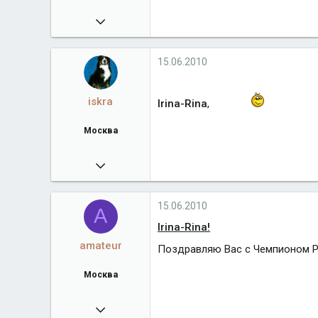
04.06.2009
2 261
Город
Москва
15.06.2010
iskra
Irina-Rina
,
Москва
02.01.2009
12 209
berniadmiral.narod.ru
15.06.2010
A
Город
Москва
Irina-Rina!
amateur
Поздравляю Вас с Чемпионом 
Москва
11.11.2008