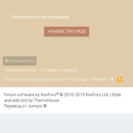
Поделиться этой страницей
SHARE THIS PAGE
Русский (RU)
Обратная связь
Условия и правила
Политика конфиденциальности
Помощь
Главная
R
S
S
®
Forum software by XenForo
© 2010-2019 XenForo Ltd.
|
Style
and add-ons by ThemeHouse
Перевод от Jumuro ®