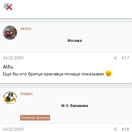
skots
Москва
04.02.2009
#17
AlZu
,
Еще бы кто братца-красавца почаще показывал
Элвис
М.О. Балашиха
Команда форума
04.02.2009
#18