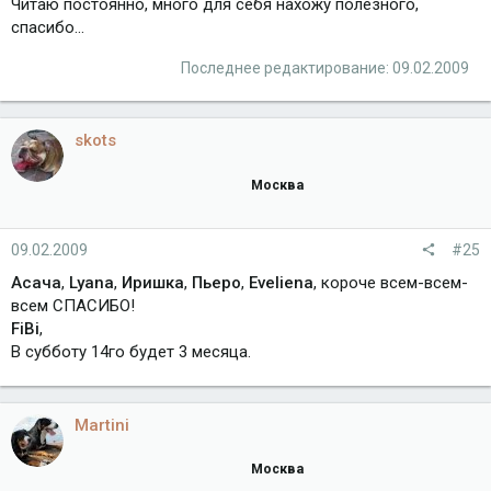
Читаю постоянно, много для себя нахожу полезного,
спасибо...
Последнее редактирование:
09.02.2009
skots
Москва
09.02.2009
#25
Асача
,
Lyana
,
Иришка
,
Пьеро
,
Eveliena
, короче всем-всем-
всем СПАСИБО!
FiBi
,
В субботу 14го будет 3 месяца.
Martini
Москва