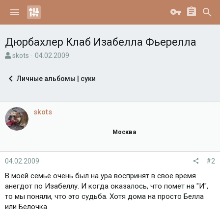
Дюрбахлер Клаб Изабелла Фьерелла
А
Д
skots
04.02.2009
в
а
т
т
Личные альбомы | суки
о
а
р
н
т
а
е
ч
skots
м
а
ы
л
Москва
а
04.02.2009
#2
В моей семье очень был на ура воспринят в свое время
анегдот по Изабеллу. И когда оказалось, что помет на "И",
то мы поняли, что это судьба. Хотя дома на просто Белла
или Белочка.