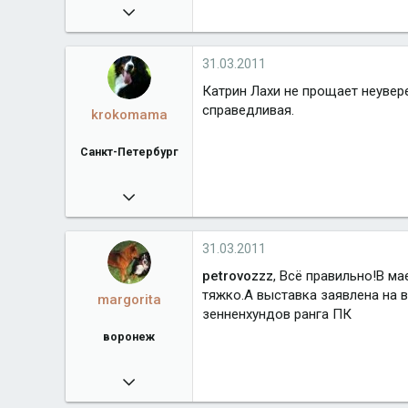
16.02.2008
38 918
algrandberni.ru
31.03.2011
Город
М.О. Балашиха
Катрин Лахи не прощает неувере
справедливая.
krokomama
Санкт-Петербург
08.09.2009
22 315
Город
Санкт-Петербург
31.03.2011
petrovozzz
, Всё правильно!В ма
тяжко.А выставка заявлена на в
margorita
зенненхундов ранга ПК
воронеж
19.01.2010
8 123