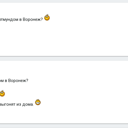
ортмундом в Воронеж?
ом в Воронеж?
выгонят из дома.