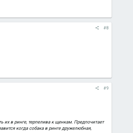
#8
#9
ь их в ринге, терпелива к щенкам. Предпочитает
равится когда собака в ринге дружелюбная,