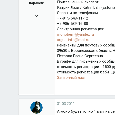
Приглашенный эксперт:
Воронеж
Катрин Лахи / Katrin Lahi (Estonia
Справки по телефонам:
06.06.2010
+7-915-548-11-12
92
+7-906-589-16-88
Электронная регистрация:
orsloboda.ru
monobern@yandex.ru
Город
Воронеж
argus-info@mail.ru
Реквизиты для почтовых сообщ
396305, Воронежская область, Н
Петрова Елена Сергеевна
В графе для письменных сообщен
стоимость регистрации - 1500 р
стоимость регистрации бэби, ще
Заявочный лист
31.03.2011
А моно будет точно 1 мая, на с