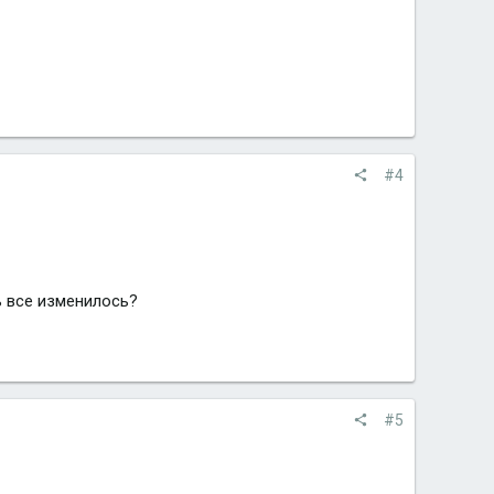
#4
ь все изменилось?
#5