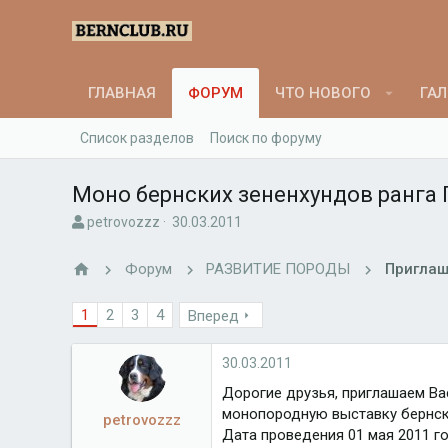
ГЛАВНАЯ
ФОРУМ
ЧТО НОВОГО
ГАЛ
Список разделов
Поиск по форуму
Моно бернских зененхундов ранга 
А
Д
petrovozzz
30.03.2011
в
а
т
т
Форум
РАЗВИТИЕ ПОРОДЫ
Приглаш
о
а
р
н
1
2
3
4
Вперед
т
а
е
ч
м
а
30.03.2011
ы
л
а
Дорогие друзья, приглашаем Ва
монопородную выставку бернск
petrovozzz
Дата проведения 01 мая 2011 го