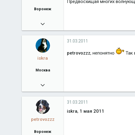
Предвосхищая многих волнующи
Воронеж
06.06.2010
92
orsloboda.ru
31.03.2011
Город
Воронеж
petrovozzz
, непонятно
Так 
iskra
Москва
02.01.2009
12 209
berniadmiral.narod.ru
31.03.2011
Город
Москва
iskra
,
1 мая 2011
petrovozzz
Воронеж