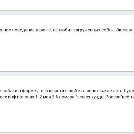
нное поведение в ринге, не любит загруженных собак. Эксперт 
е собаки в форме ,т.е. в шерсти ешё.А кто знает какое лето бу
сех инф.полосах 1-2 мая.В 6 номере "зенненхунды России"всё 