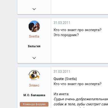
06.06.2010
92
orsloboda.ru
31.03.2011
Город
Воронеж
Кто что знает про эксперта?
Это породник?
Svetla
Бельгия
07.07.2008
22 871
www.bernsego.com
31.03.2011
Город
Бельгия
Quote
(Svetla)
Кто что знает про эксперта?
Элвис
Из инета:
М.О. Балашиха
Судья очень доброжелательная,
собак в теле, зубы смотрит са
Команда форума