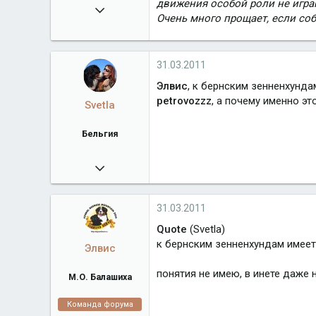
движения особой роли не игра
16.02.2008
Очень много прощает, если соб
38 918
algrandberni.ru
31.03.2011
Город
М.О. Балашиха
Элвис
, к бернским зенненхунда
petrovozzz
, а почему именно эт
Svetla
Бельгия
07.07.2008
22 871
www.bernsego.com
31.03.2011
Город
Бельгия
Quote
(Svetla)
к бернским зенненхундам имеет
Элвис
понятия не имею, в инете даже 
М.О. Балашиха
Команда форума