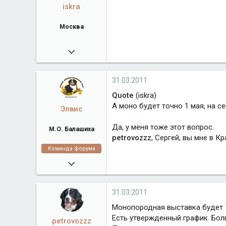
iskra
Москва
02.01.2009
12 209
berniadmiral.narod.ru
31.03.2011
Город
Москва
Quote
(iskra)
А моно будет точно 1 мая, на с
Элвис
Да, у меня тоже этот вопрос.
М.О. Балашиха
petrovozzz
, Сергей, вы мне в К
Команда форума
16.02.2008
38 918
algrandberni.ru
31.03.2011
Город
М.О. Балашиха
Монопородная выставка будет 1
Есть утвержденный график. Бол
petrovozzz