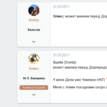
Город
воронеж
31.03.2011
Элвис
, может махнем перед Д
Svetla
Бельгия
07.07.2008
22 871
www.bernsego.com
31.03.2011
Город
Бельгия
Quote
(Svetla)
может махнем перед Дортмунд
Элвис
М.О. Балашиха
У меня Дели уже Чемпион НКП.
Меня с этими поездками скоро 
Команда форума
16.02.2008
38 918