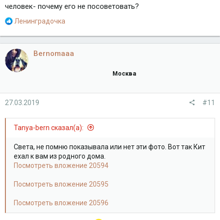
человек- почему его не посоветовать?
Р
Ленинградочка
е
а
к
Bernomaaa
ц
и
Москва
и
:
27.03.2019
#11
Tanya-bern сказал(а):
Света, не помню показывала или нет эти фото. Вот так Кит
ехал к вам из родного дома.
Посмотреть вложение 20594
Посмотреть вложение 20595
Посмотреть вложение 20596