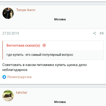
а
к
Tanya-bern
ц
и
Москва
и
:
27.03.2019
#8
Bernomaaa сказал(а):
где купить- это самый популярный вопрос
Советовать в каком питомнике купить щенка дело
неблагодарное.
Р
Ленинградочка
е
а
к
tatctar
ц
и
Москва
и