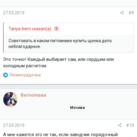
:
27.03.2019
#9
Tanya-bern сказал(а):
Советовать в каком питомнике купить щенка дело
неблагодарное.
Это точно! Каждый выбирает сам, или сердцем или
холодным расчетом.
Р
Ленинградочка
е
а
к
Bernomaaa
ц
и
Москва
и
:
27.03.2019
#10
А мне кажется это не так, если заводчик порядочный