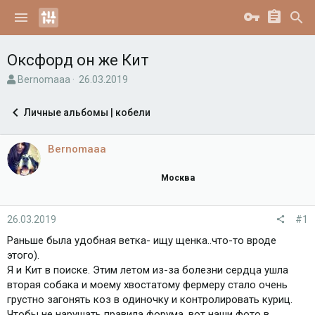
Оксфорд он же Кит
А
Д
Bernomaaa
26.03.2019
в
а
т
т
Личные альбомы | кобели
о
а
р
н
т
а
Bernomaaa
е
ч
м
а
Москва
ы
л
а
26.03.2019
#1
Раньше была удобная ветка- ищу щенка..что-то вроде
этого).
Я и Кит в поиске. Этим летом из-за болезни сердца ушла
вторая собака и моему хвостатому фермеру стало очень
грустно загонять коз в одиночку и контролировать куриц.
Чтобы не нарушать правила форума, вот наши фото в