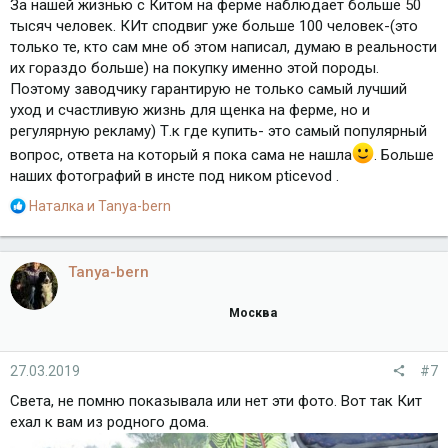
За нашей жизнью с Китом на ферме наблюдает больше 50
тысяч человек. КИт сподвиг уже больше 100 человек-(это
только те, кто сам мне об этом написал, думаю в реальности
их гораздо больше) на покупку именно этой породы.
Поэтому заводчику гарантирую не только самый лучший
уход и счастливую жизнь для щенка на ферме, но и
регулярную рекламу) Т.к где купить- это самый популярный
вопрос, ответа на который я пока сама не нашла
. Больше
наших фотографий в инсте под ником pticevod .
Р
Наталка
и
Tanya-bern
е
а
к
Tanya-bern
ц
и
Москва
и
:
27.03.2019
#7
Света, не помню показывала или нет эти фото. Вот так Кит
ехал к вам из родного дома.