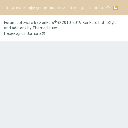
Политика конфиденциальности
Помощь
Главная
R
S
S
®
Forum software by XenForo
© 2010-2019 XenForo Ltd.
|
Style
and add-ons by ThemeHouse
Перевод от Jumuro ®