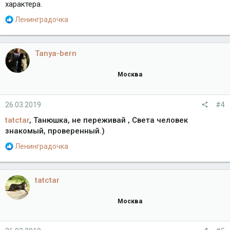
характера.
Р
Ленинградочка
е
а
к
Tanya-bern
ц
и
Москва
и
:
26.03.2019
#4
tatctar
, Танюшка, не переживай , Света человек
знакомый, проверенный.)
Р
Ленинградочка
е
а
к
tatctar
ц
и
Москва
и
: