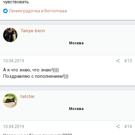
чувствовать.
Р
Ленинградочка
и
Bernomaaa
е
а
к
Tanya-bern
ц
и
Москва
и
:
10.04.2019
#13
А я что знаю, что знаю!))))
Поздравляю с пополнением!)))
tatctar
Москва
10.04.2019
#14