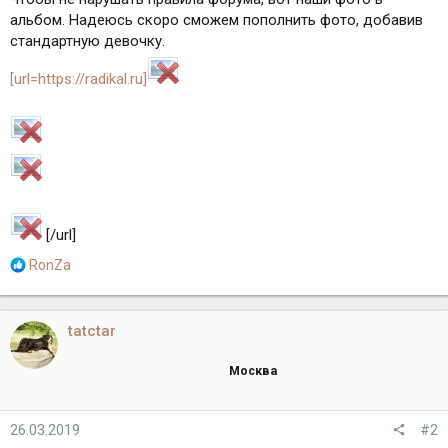
альбом. Надеюсь скоро сможем пополнить фото, добавив
стандартную девочку.
[url=https://radikal.ru]
[/url]
Р
RonZa
е
а
к
tatctar
ц
и
Москва
и
:
26.03.2019
#2