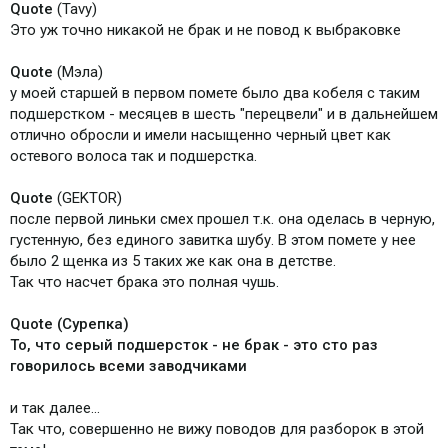
Quote
(Tavy)
Это уж точно никакой не брак и не повод к выбраковке
Quote
(Мэла)
у моей старшей в первом помете было два кобеля с таким
подшерстком - месяцев в шесть "перецвели" и в дальнейшем
отлично обросли и имели насыщенно черный цвет как
остевого волоса так и подшерстка.
Quote
(GEKTOR)
после первой линьки смех прошел т.к. она оделась в черную,
густенную, без единого завитка шубу. В этом помете у нее
было 2 щенка из 5 таких же как она в детстве.
Так что насчет брака это полная чушь.
Quote
(Сурепка)
То, что серый подшерсток - не брак - это сто раз
говорилось всеми заводчиками
и так далее...
Так что, совершенно не вижу поводов для разборок в этой