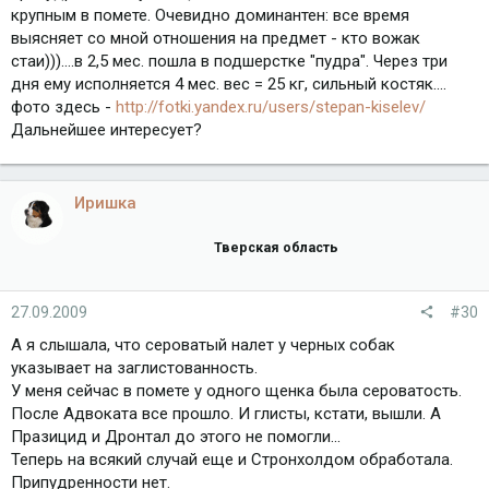
крупным в помете. Очевидно доминантен: все время
выясняет со мной отношения на предмет - кто вожак
стаи)))....в 2,5 мес. пошла в подшерстке "пудра". Через три
дня ему исполняется 4 мес. вес = 25 кг, сильный костяк....
фото здесь -
http://fotki.yandex.ru/users/stepan-kiselev/
Дальнейшее интересует?
Иришка
Тверская область
27.09.2009
#30
А я слышала, что сероватый налет у черных собак
указывает на заглистованность.
У меня сейчас в помете у одного щенка была сероватость.
После Адвоката все прошло. И глисты, кстати, вышли. А
Празицид и Дронтал до этого не помогли...
Теперь на всякий случай еще и Стронхолдом обработала.
Припудренности нет.