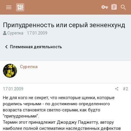
Припудренность или серый зенненхунд
А
Д
Сурепка
17.01.2009
в
а
т
т
Племенная деятельность
о
а
р
н
т
а
е
ч
Сурепка
м
а
ы
л
а
17.01.2009
#2
Не для кого не секрет, что некоторые щенки, которые
родились черными - по достижению определенного
возраста становятся светло-серыми, как будто
"припудренными".
Термин этот принадлежит Джорджу Паджетту, автору
наиболее полной систематики наследственных дефектов