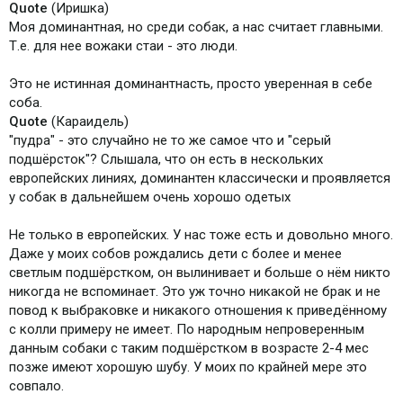
Quote
(Иришка)
Моя доминантная, но среди собак, а нас считает главными.
Т.е. для нее вожаки стаи - это люди.
Это не истинная доминантнасть, просто уверенная в себе
соба.
Quote
(Караидель)
"пудра" - это случайно не то же самое что и "серый
подшёрсток"? Слышала, что он есть в нескольких
европейских линиях, доминантен классически и проявляется
у собак в дальнейшем очень хорошо одетых
Не только в европейских. У нас тоже есть и довольно много.
Даже у моих собов рождались дети с более и менее
светлым подшёрстком, он вылинивает и больше о нём никто
никогда не вспоминает. Это уж точно никакой не брак и не
повод к выбраковке и никакого отношения к приведённому
с колли примеру не имеет. По народным непроверенным
данным собаки с таким подшёрстком в возрасте 2-4 мес
позже имеют хорошую шубу. У моих по крайней мере это
совпало.