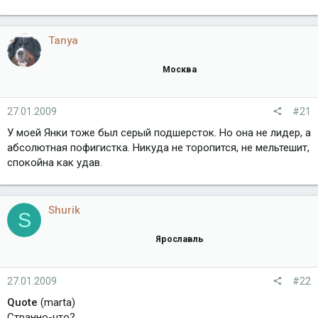
Tanya
Москва
27.01.2009
#21
У моей Янки тоже был серый подшерсток. Но она не лидер, а
абсолютная пофигистка. Никуда не торопится, не мельтешит,
спокойна как удав.
Shurik
S
Ярославль
27.01.2009
#22
Quote
(marta)
Странно-что?