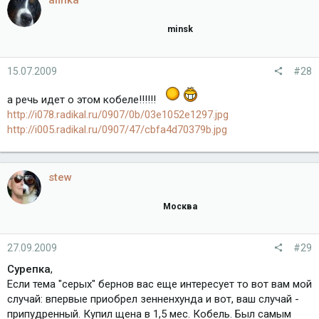
afinka
minsk
15.07.2009
#28
а речь идет о этом кобеле!!!!!!
http://i078.radikal.ru/0907/0b/03e1052e1297.jpg
http://i005.radikal.ru/0907/47/cbfa4d70379b.jpg
stew
Москва
27.09.2009
#29
Сурепка
,
Eсли тема "серых" бернов вас еще интересует то вот вам мой
случай: впервые приобрел зенненхунда и вот, ваш случай -
припудренный. Купил щена в 1,5 мес. Кобель. Был самым