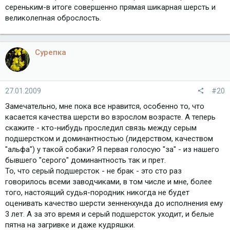
сереньким-в итоге совершенно прямая шикарная шерсть и
великолепная оброслость.
Сурепка
27.01.2009
#20
Замечательно, мне пока все нравится, особенно то, что
касается качества шерсти во взрослом возрасте. А теперь
скажите - кто-нибудь проследил связь между серым
подшерстком и доминантностью (лидерством, качеством
"альфа") у такой собаки? Я первая голосую "за" - из нашего
бывшего "серого" доминантность так и прет.
То, что серый подшерсток - не брак - это сто раз
говорилось всеми заводчиками, в том числе и мне, более
того, настоящий судья-породник никогда не будет
оценивать качество шерсти зенненхунда до исполнения ему
3 лет. А за это время и серый подшерсток уходит, и белые
пятна на загривке и даже кудряшки.