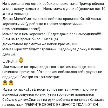
Но к сожалению есть и собаконенавистники.Пример вбился
мне в голову надолго......Идем мама с дочкой(девочке лет 10
,а то и меньше)
Дочка:Мама!Смотри какая собачка красивая!Какой малых
хорошенький!(у ребенка в глазах радосстиииии!!!!
изумленияяяяя вагон!)
Мама:Что в нем хорошего!!!Ведет даже без намордника!!!!
(нам на то время было 3 месяца)
Дочка:Мама ну смотри же какой красивый!!!
Мама:Вырастет будет страшный!!!!!(дернула дочку и пошла
дальше)
ФИНИШ!
Или мамаши которые кидаются к детям,при виде нас и
начинают причетать:"Это плохая собака,она тебя укусит не
подходи!!!!Смотри как он смотрит......
Идем по парку.Граф носиться резвиться жует палочки и
всячески радуется жизни.Тут на горизонте появляется
бабуль с дитем.Хватает на руки ребенка и начинает блажить
на весь парк "УБЕРИТЕ СВОЕГО БЕШЕНОГО ПСА!!вОТ ОН