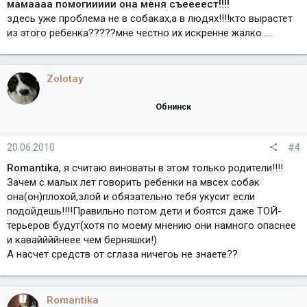
мамаааа помогиииии она меня съеееест!!!!
здесь уже проблема не в собаках,а в людях!!!!кто вырастет
из этого ребенка?????мне честно их искренне жалко.....
Zolotay
Обнинск
20.06.2010
#4
Romantika
, я считаю виноваты в этом только родители!!!!
Зачем с малых лет говорить ребенки на мвсех собак
она(он)плохой,злой и обязательно тебя укусит если
подойдешь!!!!Правильно потом дети и боятся даже ТОЙ-
терьеров будут(хотя по моему мнению они намного опаснее
и каваййййнеее чем берняшки!)
А насчет средств от сглаза ничегоь не знаете??
Romantika