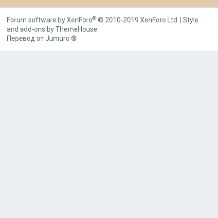
S
S
®
Forum software by XenForo
© 2010-2019 XenForo Ltd.
|
Style
and add-ons by ThemeHouse
Перевод от Jumuro ®