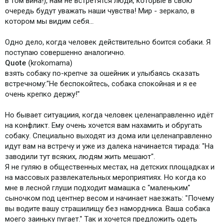
в том вина!), нам не встретятся люди, которые в свою
очередь будут уважать наши чувства! Мир - зеркало, в
котором мы видим себя...
Одно дело, когда человек действительно боится собаки. Я
поступаю совершенно аналогично.
Quote
(krokomama)
взять собаку по-крепче за ошейник и улыбаясь сказать
встречному:"Не беспокойтесь, собака спокойная и я ее
очень крепко держу!"
Но бывает ситуациия, когда человек целенаправленно идёт
на конфликт. Ему очень хочется вам нахамить и обругать
собаку. Специально выходят из дома или целенаправленно
идут вам на встречу и уже из далека начинается тирада: "На
заводили тут всяких, людям жить мешают".
Я не гуляю в общественных местах, на детских площадках и
на массовых развлекательных мероприятиях. Но когда ко
мне в лесной глуши подходит мамашка с "маленьким"
сыночком под центнер весом и начинает наезжать: "Почему
вы водите вашу страшилищу без намордника. Ваша собака
моего заиньку пугает." Так и хочется предложить одеть