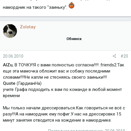
намордник на такого "заиньку".
Zolotay
Обнинск
20.06.2010
#20
AlZu
, В ТОЧКУ!Я с вами полностью согласна!!!! :friends2:Так
еще эта мамочка обложит вас и собаку последними
словами!!!!Не капли не стесняясь своего заиньки!!!
Quote
(ГардианНа)
учите Графа подходить к вам по команде в любой момент
времени
Мы только начали дрессироваться.Как говориться не всё с
разу!!!А на намордник ему пофиг.У нас на дрессировке 15
минут занятия отводится на хождение в наморднике.
Последнее редактирование:
20.06.2010