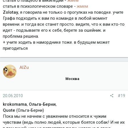
статья о плацебо в википедии -
жмем
статья в психологическом словаре -
жмем
Zolotay
, я говорила не только о прогулках на поводке. учите
Графа подходить к вам по команде в любой момент
времени. и тогда все станет просто. видите, что к вам кто-то
идет - подзываете его к себе, берете за ошейник. и
проблема решена.
+ учите ходить в наморднике тоже. в будущем может
пригодиться
AlZu
Москва
20.06.2010
#19
krokomama
,
Ольга-Берни
,
Quote
(Ольга-Берни)
Пока мы не начнем с уважением относится к чужим
чувствам (ведь полно людей, которые боятся собак! И не их