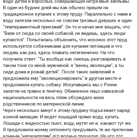
воде детей и взрослых, совершающих нетрезвые заплывы.
В один из будних дней мы как обычно пришли на
традиционное купание к этому пруду. Параллельно с нами в
воду залезли несколько не совсем трезвых девушек и один
"темпераментный приезжий". Он то и начал мне вещать, что:
"Вали от сюда со своей собакой, не видишь, здесь люди
купаются". Попыталась объяснить, что исконно этот пруд
используется собачниками для купания питомцев и что
людям, как раз, здесь плавать негигиенично. На что
получила ответ: "Ты вообще как смеешь разговаривать в
таком тоне со мной, мужчиной. я "венец эволюции", а ты
сиди дома и рожай детей". После таких заявлений я
предложила ему "эволюционировать" в другом месте и
продолжила купать собаку. Искупавшись мы с Ронни
залегли на травке в тенёчку. Обиженное лицо кавказкой
национальности на весь пляж обсуждало моих
родственников по материнской линии.
Через несколько минут к этому прудику подъезжает наряд
конной милиции. И ведёт лошадей прямо воду, купать.
Лошади с жадностью пьют, воду, мутят ил и...какают тут же.
Я предложила моему оппоненту предъявить те же претензии
конным "нарушителям" его водных процедур. На что тот