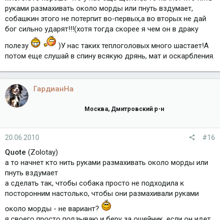
руками размахивать около морды или пнуть вздумает,
собашкин этого не потерпит во-первых,а во вторых не дай
бог сильно ударят!!!(хотя тогда скорее я чем он в драку
полезу
)У нас таких теплоголовых много шастает!А
потом еще слушай в спину всякую дрянь, мат и оскарбления.
ГардианНа
Москва, Дмитровский р-н
20.06.2010
#16
Quote
(Zolotay)
а то начнет кто нить руками размахивать около морды или
пнуть вздумает
а сделать так, чтобы собака просто не подходила к
посторонним настолько, чтобы они размахивали руками
около морды - не вариант?
я своего просто подзываю и беру за ошейник, если он идет