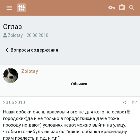
Сглаз
А
Д
Zolotay
20.06.2010
в
а
т
т
Вопросы содержания
о
а
р
н
т
а
е
ч
Zolotay
м
а
ы
л
Обнинск
а
20.06.2010
#2
Наши собаки очень красивы и это не для кого не секрет!В
городских(да и не только в городстких,на даче тоже
проходу не дают) условиях невозможно выйти на улицу,
чтобы кто-нибудь не заохал:"какая собачка красивая,ну
прям прелесть и т.д. и т.п."