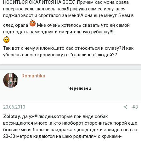
НОСИТЬСЯ СКАЛИТСЯ НА ВСЕХ" Причем как мона орала
наверное услышал весь парк!Графуша сам её испугался
поджал хвост и спрятался за меня!А она еще минут 5 нам в
след орала
Мне очень хотелось сказать что ей самой
надо одеть намордник и смерительную рубашку!!!!
Так вот к чему я клоню...кто как относиться к сглазу?И как
уберечь счвою кровиночку от "глазливых" людей??
Romantika
Череповец
20.06.2010
#3
Zolotay
, да уж!!!людей,которые при виде собак
восхищаются много ,а кто наоборот сторониться порой еще
больше.меня больше раздражает,когда дети завидев пса за
20-30 метров кидаются на шею родителям с криками-