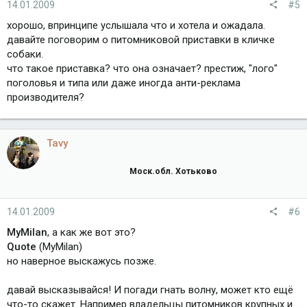
14.01.2009
#5
хорошо, впринципе услышала что и хотела и ожадала.
давайте поговорим о питомниковой приставки в кличке
собаки.
что такое приставка? что она означает? престиж, "лого"
поголовья и типа или даже иногда анти-реклама
производителя?
Tavy
Моск.обл. Хотьково
14.01.2009
#6
MyMilan
, а как же вот это?
Quote
(MyMilan)
но наверное выскажусь позже.
давай высказывайся! И погади гнать волну, может кто ещё
что-то скажет. Например владельцы питомников крупных и