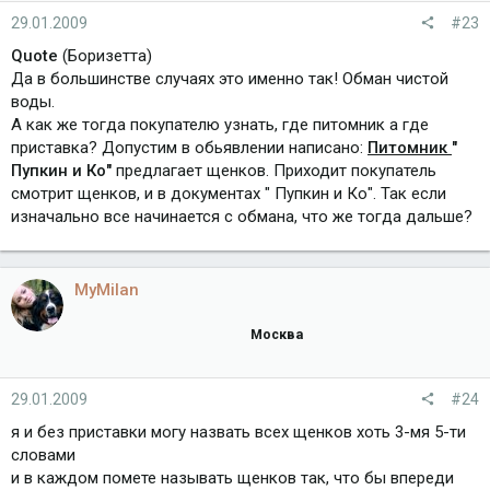
29.01.2009
#23
Quote
(Боризетта)
Да в большинстве случаях это именно так! Обман чистой
воды.
А как же тогда покупателю узнать, где питомник а где
приставка? Допустим в обьявлении написано:
Питомник
"
Пупкин и Ко"
предлагает щенков. Приходит покупатель
смотрит щенков, и в документах " Пупкин и Ко". Так если
изначально все начинается с обмана, что же тогда дальше?
MyMilan
Москва
29.01.2009
#24
я и без приставки могу назвать всех щенков хоть 3-мя 5-ти
словами
и в каждом помете называть щенков так, что бы впереди