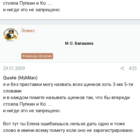
стояла Пупкин и Ко .....
и нигде это не запрещено.
Элвис
М.О. Балашиха
Команда форума
29.01.2009
#25
Quote
(MyMilan)
я и без приставки могу назвать всех щенков хоть 3-мя 5-ти
словами
и в каждом помете называть щенков так, что бы впереди
стояла Пупкин и Ко .....
и нигде это не запрещено.
Вот тут ты Елена ошибаешься, нельзя дать одно и тоже
слово в имени всему помету если оно не зарегистрировано.