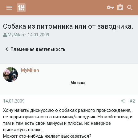
Собака из питомника или от заводчика.
А
Д
MyMilan
14.01.2009
в
а
т
т
Племенная деятельность
о
а
р
н
т
а
е
ч
MyMilan
м
а
ы
л
Москва
а
14.01.2009
#2
Хочу начать дискуссию о собаках разного происхождения,
не территориального а питомник/заводчик. На мой взгляд и
там и там есть свои минусы и плюсы, но наверное
выскажусь позже.
Может кто-нибудь желает высказаться?