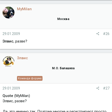
MyMilan
Москва
29.01.2009
#26
Элвис
, разве?
Элвис
М.О. Балашиха
Команда форума
29.01.2009
#27
Quote
(MyMilan)
Элвис, разве?
Да, это именно так. Поэтому многие и регистрируют просто