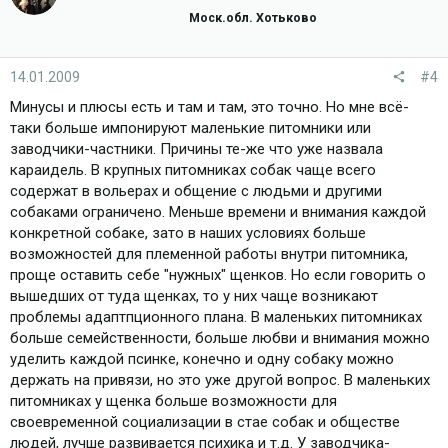
Моск.обл. Хотьково
14.01.2009
#4
Минусы и плюсы есть и там и там, это точно. Но мне всё-
таки больше импонируют маленькие питомники или
заводчики-частники. Причины те-же что уже назвала
караидель. В крупных питомниках собак чаще всего
содержат в вольерах и общение с людьми и другими
собаками ограничено. Меньше времени и внимания каждой
конкретной собаке, зато в наших условиях больше
возможностей для племенной работы внутри питомника,
проще оставить себе "нужных" щенков. Но если говорить о
вышедших от туда щенках, то у них чаще возникают
проблемы адаптпционного плана. В маленьких питомниках
больше семейственности, больше любви и внимания можно
уделить каждой псинке, конечно и одну собаку можно
держать на привязи, но это уже другой вопрос. В маленьких
питомниках у щенка больше возможности для
своевременной социализации в стае собак и обществе
людей, лучше развивается психика и т.д. У заводчика-