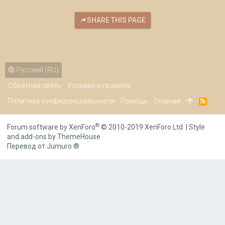
SHARE THIS PAGE
Русский (RU)
Обратная связь
Условия и правила
Политика конфиденциальности
Помощь
Главная
R
S
S
®
Forum software by XenForo
© 2010-2019 XenForo Ltd.
|
Style
and add-ons by ThemeHouse
Перевод от Jumuro ®