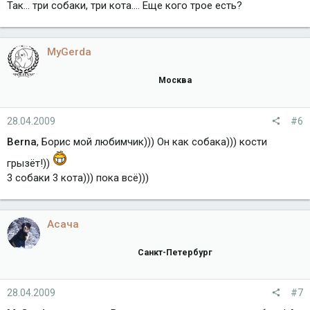
Так... три собаки, три кота.... Еще кого трое есть?
MyGerda
Москва
28.04.2009
#6
Berna
, Борис мой любимчик))) Он как собака))) кости
грызёт!))
3 собаки 3 кота))) пока всё)))
Асача
Санкт-Петербург
28.04.2009
#7