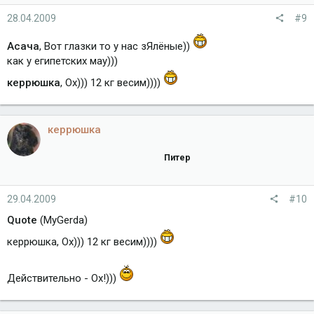
28.04.2009
#9
Асача
, Вот глазки то у нас зЯлёные))
как у египетских мау)))
керрюшка
, Ох))) 12 кг весим))))
керрюшка
Питер
29.04.2009
#10
Quote
(MyGerda)
керрюшка, Ох))) 12 кг весим))))
Действительно - Ох!)))