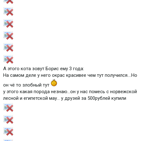
А этого кота зовут Борис ему 3 года:
На самом деле у него окрас красивее чем тут получился....Но
он чё то злобный тут
у этого какая порода незнаю...он у нас помесь с норвежской
лесной и египетской мау... у друзей за 500рублей купили