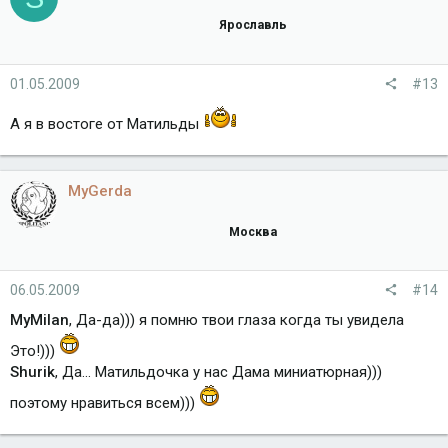
Ярославль
01.05.2009
#13
А я в востоге от Матильды
MyGerda
Москва
06.05.2009
#14
MyMilan
, Да-да))) я помню твои глаза когда ты увидела
Это!)))
Shurik
, Да... Матильдочка у нас Дама миниатюрная)))
поэтому нравиться всем)))