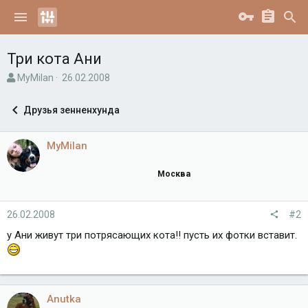
Три кота Ани
А
Д
MyMilan
26.02.2008
в
а
т
т
Друзья зенненхунда
о
а
р
н
т
а
MyMilan
е
ч
м
а
Москва
ы
л
а
26.02.2008
#2
у Ани живут три потрясающих кота!! пусть их фотки вставит.
Anutka