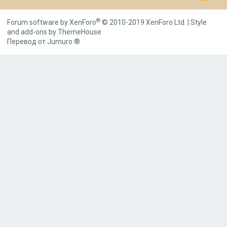
S
S
®
Forum software by XenForo
© 2010-2019 XenForo Ltd.
|
Style
and add-ons by ThemeHouse
Перевод от Jumuro ®