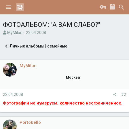
ФОТОАЛЬБОМ: "А ВАМ СЛАБО?"
А
Д
MyMilan
22.04.2008
в
а
т
т
Личные альбомы | семейные
о
а
р
н
т
а
е
ч
MyMilan
м
а
ы
л
Москва
а
22.04.2008
#2
Фотографии не нумеруем, количество неограниченное.
Portobello