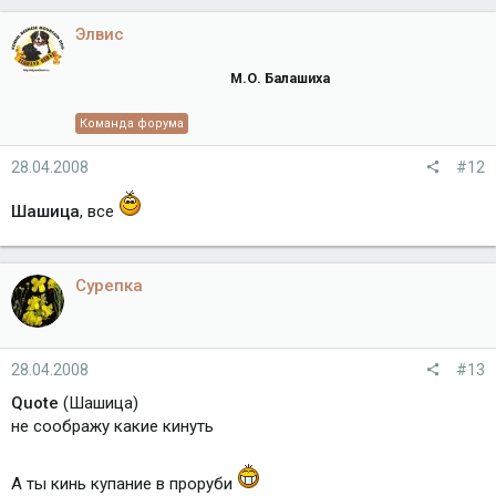
Элвис
М.О. Балашиха
Команда форума
28.04.2008
#12
Шашица
, все
Сурепка
28.04.2008
#13
Quote
(Шашица)
не соображу какие кинуть
А ты кинь купание в проруби