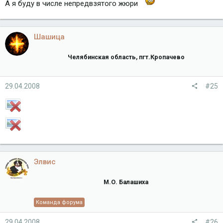
А я буду в числе непредвзятого жюри
Шашица
Челябинская область, пгт.Кропачево
29.04.2008
#25
Элвис
М.О. Балашиха
Команда форума
29.04.2008
#26