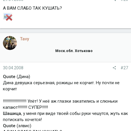
А ВАМ СЛАБО ТАК КУШАТЬ?
Tavy
Моск.обл. Хотьково
30.04.2008
#27
Quote
(Дина)
Дина девушка серьезная, рожицы не корчит. Ну почти не
корчит
!!!!!!!!!!!!!!!!!!!! Улёт! У неё аж глазки закатились и слюньки
капают!!!!!!!! СУПЕР!!!!!
Шашица
, у меня при виде твоей собы руки чешутся, жуть как
потискать хочется!
Quote
(элвис)