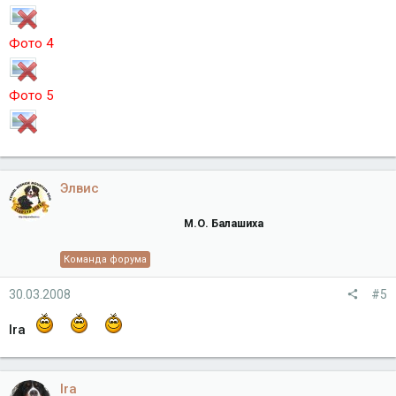
Фото 4
Фото 5
Элвис
М.О. Балашиха
Команда форума
30.03.2008
#5
Ira
Ira