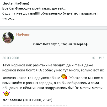
Quote
(НаФаня)
Вот бы Фанюшке моей таких друзей....
буду т у нее друзья!!!!! обязательно будут! вот подрастет
чуток.....
НаФаня
Санкт-Петербург, Старый Петергоф
30.03.2008
#16
Tavy
, йориков как раз-таки не уводят, да и Фаня даже
йориков пока боится! А собак у нас тут много, только вот их
хозяева какие-то недружелюбные
Жалко что мы все с
вами живём в разных городах, а то бы собирались и сами
общались и пёсики наши подружились бы! Эх..мечты-мечты...
Добавлено
(30.03.2008, 20:42)
---------------------------------------------