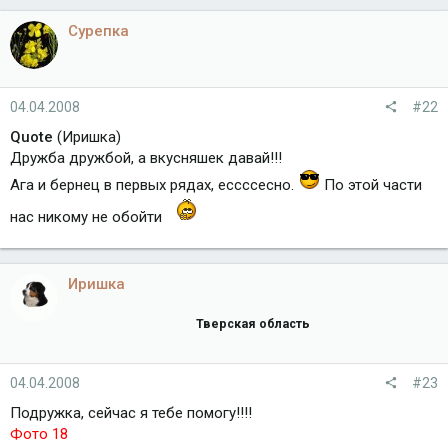
Сурепка
04.04.2008
#22
Quote
(Иришка)
Дружба дружбой, а вкусняшек давай!!!
Ага и бернец в первых рядах, ессссесно.
По этой части
нас никому не обойти
Иришка
Тверская область
04.04.2008
#23
Подружка, сейчас я тебе помогу!!!!
Фото 18