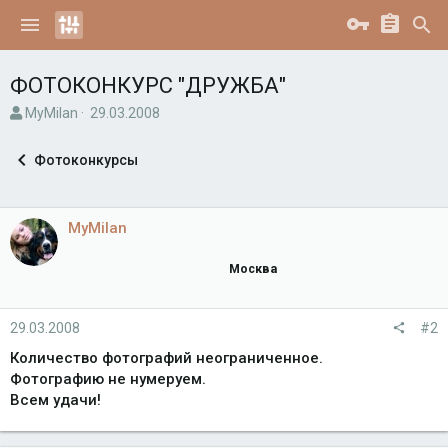
ФОТОКОНКУРС "ДРУЖБА"
А
Д
MyMilan
29.03.2008
в
а
т
т
Фотоконкурсы
о
а
р
н
т
а
е
ч
MyMilan
м
а
ы
л
Москва
а
29.03.2008
#2
Количество фотографий неограниченное.
Фотографию не нумеруем.
Всем удачи!