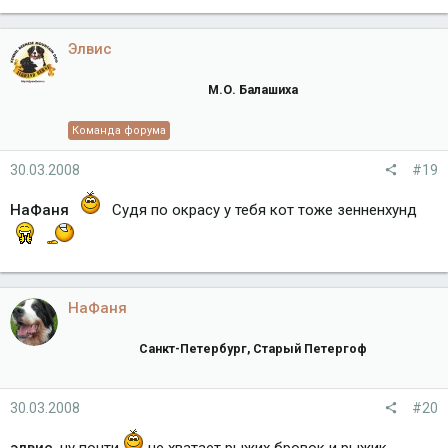
Элвис
М.О. Балашиха
Команда форума
30.03.2008
#19
НаФаня
Судя по окрасу у тебя кот тоже зенненхунд
НаФаня
Санкт-Петербург, Старый Петергоф
30.03.2008
#20
элвис
, ну почти
не хватает рыжих бровок и рыжик