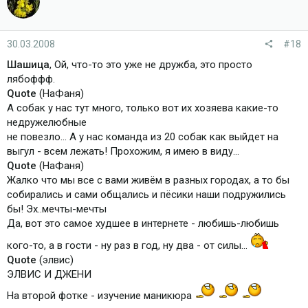
30.03.2008
#18
Шашица
, Ой, что-то это уже не дружба, это просто
лябоффф.
Quote
(НаФаня)
А собак у нас тут много, только вот их хозяева какие-то
недружелюбные
не повезло... А у нас команда из 20 собак как выйдет на
выгул - всем лежать! Прохожим, я имею в виду...
Quote
(НаФаня)
Жалко что мы все с вами живём в разных городах, а то бы
собирались и сами общались и пёсики наши подружились
бы! Эх..мечты-мечты
Да, вот это самое худшее в интернете - любишь-любишь
кого-то, а в гости - ну раз в год, ну два - от силы...
Quote
(элвис)
ЭЛВИС И ДЖЕНИ
На второй фотке - изучение маникюра