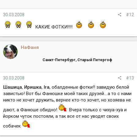
30.03.2008
#12
КАКИЕ ФОТКИ!!!!
НаФаня
Санкт-Петербург, Старый Петергоф
30.03.2008
#13
Шашица
,
Иришка
,
Ira
, обалденные фотки!! завидую белой
завистью! Вот бы Фанюшке моей таких друзей....а то с нами
никто не хочет дружить, вернее кто-то хочет, но хозяева не
дают, а Фанюше обидно!
Вчера только с чихуа-хуа и
йорком чуток постояли, а так все от нас уводят своих
собачек