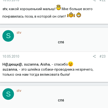
stv
, какой хорошенький малыш!
Мне больше всего
понравилась поза, в которой он спит!
stv
S
СПб
10.05.2010
#23
Н@дющк@
,
suzanna
,
Aisha
, - спасибо
suzanna
, - это шлейка собаки-проводника незрячего,
только она нам тогда великовата была!
stv
S
СПб