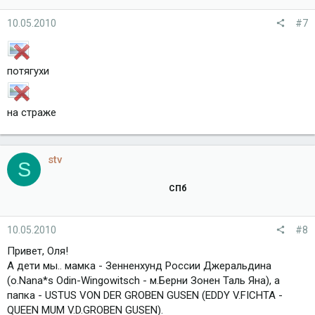
10.05.2010
#7
потягухи
на страже
stv
S
СПб
10.05.2010
#8
Привет, Оля!
А дети мы.. мамка - Зенненхунд России Джеральдина
(о.Nana*s Odin-Wingowitsch - м.Берни Зонен Таль Яна), а
папка - USTUS VON DER GROBEN GUSEN (EDDY V.FICHTA -
QUEEN MUM V.D.GROBEN GUSEN).