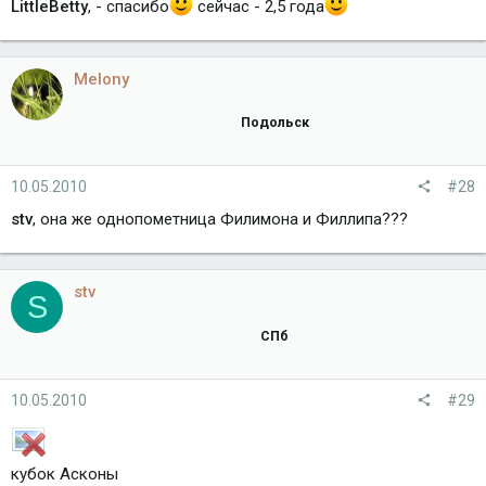
LittleBetty
, - спасибо
cейчас - 2,5 года
Melony
Подольск
10.05.2010
#28
stv
, она же однопометница Филимона и Филлипа???
stv
S
СПб
10.05.2010
#29
кубок Асконы