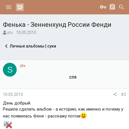
Фенька - Зенненхунд России Фенди
А
Д
stv
10.05.2010
в
а
т
т
Личные альбомы | суки
о
а
р
н
т
а
е
ч
stv
S
м
а
ы
л
СПб
а
10.05.2010
#2
День добрый.
Решила сделать альбом - а историю, как именно и почему у
нас появилась Феня - расскажу потом