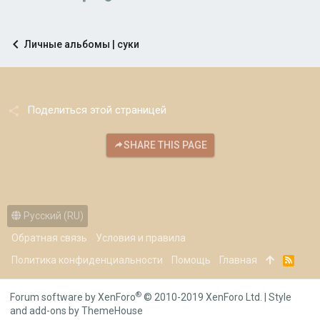
Личные альбомы | суки
Поделиться этой страницей
SHARE THIS PAGE
Русский (RU)
Обратная связь
Условия и правила
Политика конфиденциальности
Помощь
Главная
R
S
S
®
Forum software by XenForo
© 2010-2019 XenForo Ltd.
|
Style
and add-ons by ThemeHouse