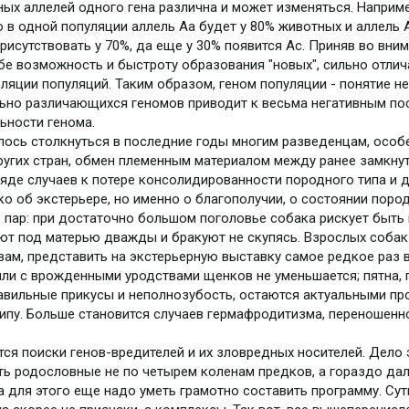
ных аллелей одного гена различна и может изменяться. Наприме
то в одной популяции аллель Аа будет у 80% животных и аллель 
присутствовать у 70%, да еще у 30% появится Аc. Приняв во вни
ебе возможность и быстроту образования "новых", сильно отли
ляции популяций. Таким образом, геном популяции - понятие не
ильно различающихся геномов приводит к весьма негативным п
льности генома.
лось столкнуться в последние годы многим разведенцам, особе
ругих стран, обмен племенным материалом между ранее замкн
ряде случаев к потере консолидированности породного типа и 
ко об экстерьере, но именно о благополучии, о состоянии поро
 пар: при достаточно большом поголовье собака рискует быть
т под матерью дважды и бракуют не скупясь. Взрослых собак
ам, представить на экстерьерную выставку самое редкое раз в 
и с врожденными уродствами щенков не уменьшается; пятна, п
равильные прикусы и неполнозубость, остаются актуальными пр
пу. Больше становится случаев гермафродитизма, переношенн
тся поиски генов-вредителей и их зловредных носителей. Дело 
ть родословные не по четырем коленам предков, а гораздо дал
 для этого еще надо уметь грамотно составить программу. Суть