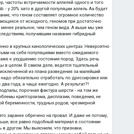
р, частоты встречаемости аллелей одного и того
Аb - у 20% зато в другой популяции аллель Аa будет
мание, что геном составляет огромное количество
чающихся от исходного, геномов при достаточно
 менее реальное, чем геном вида. А выше мы уже
оследствиям, получившим название гибридный
нно в крупных кинологических центрах. Невероятно
утыми на себя популяциями вместо ожидаемого
даже к ухудшению состояния пород. Здесь речь
ды в целом. В самом деле, ведется тщательный
 исключенной из плана разведения за малейший
 надо обязательно отработать по дрессировке или
два года, а чаще ежегодно. А результат?!
одпалы, порочная фактура шерсти - на том же
облемы крипторхизма, дисплазии, поведения, не
ой беременности, трудных родов, чрезмерной
это заранее обречено на провал. И даже не потому,
ьше, все равно подобный материал в состоянии
 в другом. Мы выяснили, что признаки,