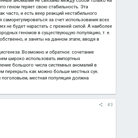
ленные аномалии не связаны между собой только на
что геном теряет свою стабильность. Эта
ак часто, и есть веер реакций нестабильного
я саморегулироваться за счет использования всех
ех не будет нарастать с прежней силой. А наиболее
ородных геномов в существующую популяцию, т. е.
бственно, и заняты на данном этапе, вводя в
исгенеза. Возможно и обратное: сочетание
 чем широко использовать импортных
вление большого числа системных аномалий в
ем перекрыть как можно больше местных сук.
м поголовьем, местная популяция должна
#3