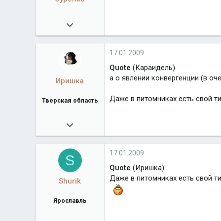
09.02.2008
7 606
17.01.2009
Quote
(Караидель)
а о явлении конвергенции (в о
Иришка
Даже в питомниках есть свой ти
Тверская область
04.12.2007
12 147
www.allfoursennenhunds.ru
17.01.2009
S
Город
Тверская область
Quote
(Иришка)
Даже в питомниках есть свой ти
Shurik
Ярославль