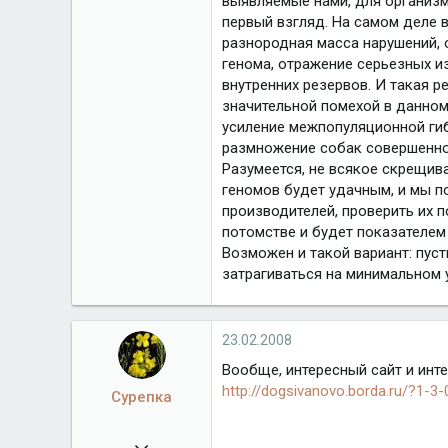
выявляемые нами, для организм
первый взгляд. На самом деле в
разнородная масса нарушений, о
генома, отражение серьезных и
внутренних резервов. И такая р
значительной помехой в данном
усиление межпопуляционной гибр
размножение собак совершенно
Разумеется, не всякое скрещив
геномов будет удачным, и мы п
производителей, проверить их 
потомстве и будет показателем
Возможен и такой вариант: пус
затрагиваться на минимальном 
23.02.2008
Вообще, интересный сайт и инт
http://dogsivanovo.borda.ru/?1-3
Сурепка
09.02.2008