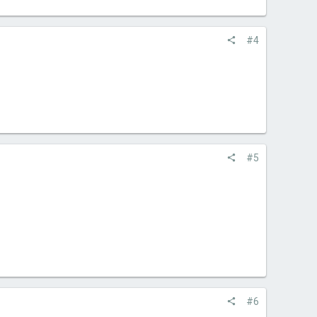
#4
#5
#6