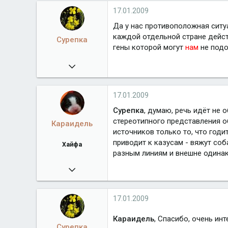
Город
Хайфа
17.01.2009
Да у нас противоположная ситу
каждой отдельной стране дейс
Сурепка
гены которой могут
нам
не подой
09.02.2008
7 606
17.01.2009
Сурепка
, думаю, речь идёт не 
стереотипного представления об
Караидель
источников только то, что годи
приводит к казусам - вяжут соб
Хайфа
разным линиям и внешне одинак
09.08.2008
3 233
Город
Хайфа
17.01.2009
Караидель
, Спасибо, очень ин
Сурепка