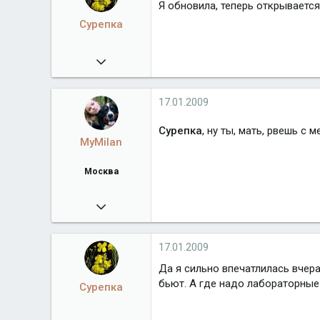
Город
Тверская область
Я обновила, теперь открывается
Сурепка
09.02.2008
7 606
17.01.2009
Сурепка
, ну ты, мать, рвешь с 
MyMilan
Москва
01.12.2007
5 378
bernclub.ru
17.01.2009
Город
Москва
Да я сильно впечатлилась вчера
бьют. А где надо лабораторные
Сурепка