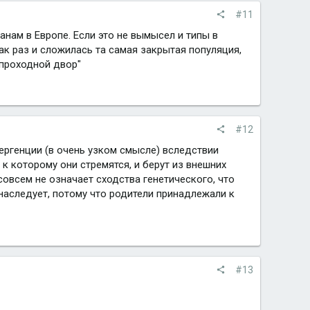
#11
нам в Европе. Если это не вымысел и типы в
 как раз и сложилась та самая закрытая популяция,
 "проходной двор"
#12
вергенции (в очень узком смысле) вследствии
к которому они стремятся, и берут из внешних
совсем не означает сходства генетического, что
 наследует, потому что родители принадлежали к
#13