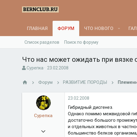
ГЛАВНАЯ
ФОРУМ
ЧТО НОВОГО
ГАЛ
Список разделов
Поиск по форуму
Что нас может ожидать при вязке
А
Д
Сурепка
23.02.2008
в
а
т
т
Форум
РАЗВИТИЕ ПОРОДЫ
Племенн
о
а
р
н
т
а
23.02.2008
е
ч
Гибридный дисгенез.
м
а
Однако помимо межвидовой гибр
ы
л
Сурепка
а
достаточно большого промежут
и отдельных животных в частно
09.02.2008
большинство белков организма,