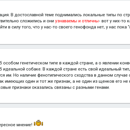
ация. В достославной теме поднимались локальные типы по стра
твительно сложились и они
узнаваемы и отличны
- вот у них-то
ти в силу того, что у нас-то своего генофонда нет, у нас пока
об особом генетическом типе в каждой стране, а о явлении кон
 идеальной собаке. В каждой стране есть свой идеальный тип, 
тся им. Но наличие фенотипического сходства в данном случае 
ак имеющих один и тот же признак, а не один из щенков его не
овые признаки оказались связаны с разными генами.
тересное мнение!