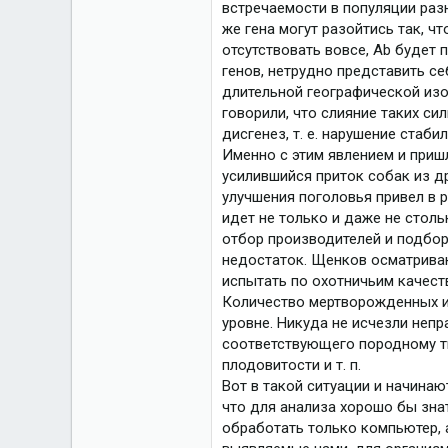
7 606
встречаемости в популяции раз
же гена могут разойтись так, ч
отсутствовать вовсе, Аb будет 
генов, нетрудно представить с
длительной географической изо
говорили, что слияние таких с
дисгенез, т. е. нарушение стаби
Именно с этим явлением и приш
усилившийся приток собак из д
улучшения поголовья привел в 
идет не только и даже не столь
отбор производителей и подбор
недостаток. Щенков осматриваю
испытать по охотничьим качеств
Количество мертворожденных ил
уровне. Никуда не исчезли неп
соответствующего породному ти
плодовитости и т. п.
Вот в такой ситуации и начинаю
что для анализа хорошо бы зна
обработать только компьютер, а