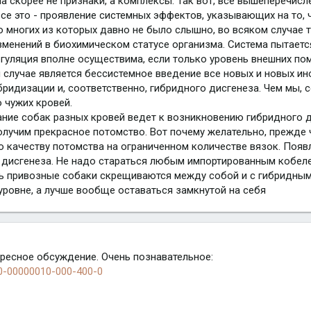
а скорее не признаки, а комплексы. Так вот, все вышеперечис
се это - проявление системных эффектов, указывающих на то, 
 многих из которых давно не было слышно, во всяком случае т
зменений в биохимическом статусе организма. Система пытаетс
егуляция вполне осуществима, если только уровень внешних пом
 случае является бессистемное введение все новых и новых ин
идизации и, соответственно, гибридного дисгенеза. Чем мы, со
 чужих кровей.
ание собак разных кровей ведет к возникновению гибридного д
олучим прекрасное потомство. Вот почему желательно, прежде
по качеству потомства на ограниченном количестве вязок. Поя
 дисгенеза. Не надо стараться любым импортированным кобел
ть привозные собаки скрещиваются между собой и с гибридны
уровне, а лучше вообще оставаться замкнутой на себя
ересное обсуждение. Очень познавательное:
-0-00000010-000-400-0