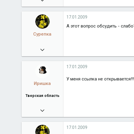
7 606
17.01.2009
А этот вопрос обсудить - слабо
Сурепка
09.02.2008
7 606
17.01.2009
У меня ссылка не открывается!!
Иришка
Тверская область
04.12.2007
12 147
www.allfoursennenhunds.ru
17.01.2009