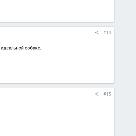
#14
 идеальной собаке.
#15