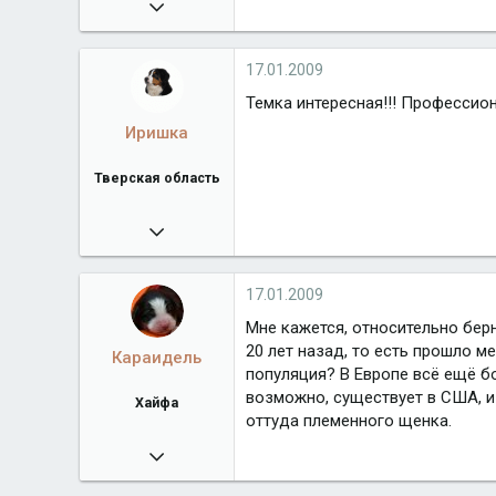
09.02.2008
7 606
17.01.2009
Темка интересная!!! Профессиона
Иришка
Тверская область
04.12.2007
12 147
www.allfoursennenhunds.ru
17.01.2009
Город
Тверская область
Мне кажется, относительно бер
20 лет назад, то есть прошло м
Караидель
популяция? В Европе всё ещё б
возможно, существует в США, и
Хайфа
оттуда племенного щенка.
09.08.2008
3 233