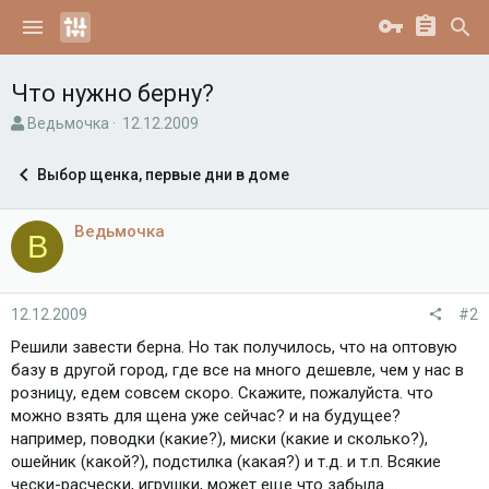
Что нужно берну?
А
Д
Ведьмочка
12.12.2009
в
а
т
т
Выбор щенка, первые дни в доме
о
а
р
н
т
а
Ведьмочка
В
е
ч
м
а
ы
л
а
12.12.2009
#2
Решили завести берна. Но так получилось, что на оптовую
базу в другой город, где все на много дешевле, чем у нас в
розницу, едем совсем скоро. Скажите, пожалуйста. что
можно взять для щена уже сейчас? и на будущее?
например, поводки (какие?), миски (какие и сколько?),
ошейник (какой?), подстилка (какая?) и т.д. и т.п. Всякие
чески-расчески, игрушки, может еще что забыла....