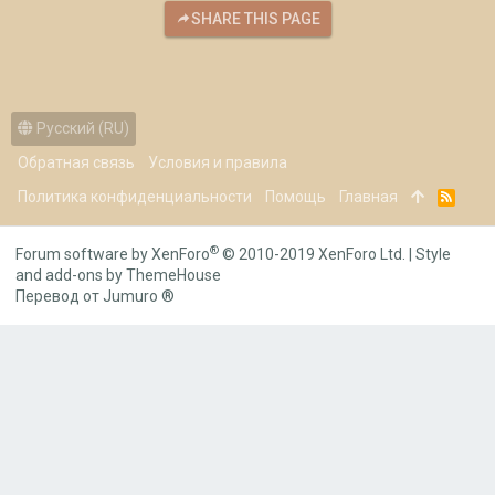
SHARE THIS PAGE
Русский (RU)
Обратная связь
Условия и правила
Политика конфиденциальности
Помощь
Главная
R
S
S
®
Forum software by XenForo
© 2010-2019 XenForo Ltd.
|
Style
and add-ons by ThemeHouse
Перевод от Jumuro ®