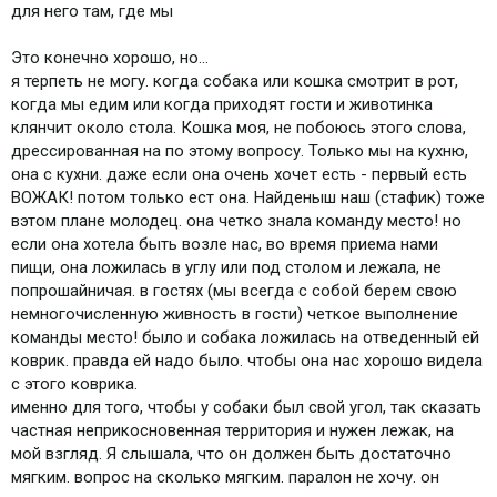
для него там, где мы
Это конечно хорошо, но...
я терпеть не могу. когда собака или кошка смотрит в рот,
когда мы едим или когда приходят гости и животинка
клянчит около стола. Кошка моя, не побоюсь этого слова,
дрессированная на по этому вопросу. Только мы на кухню,
она с кухни. даже если она очень хочет есть - первый есть
ВОЖАК! потом только ест она. Найденыш наш (стафик) тоже
вэтом плане молодец. она четко знала команду место! но
если она хотела быть возле нас, во время приема нами
пищи, она ложилась в углу или под столом и лежала, не
попрошайничая. в гостях (мы всегда с собой берем свою
немногочисленную живность в гости) четкое выполнение
команды место! было и собака ложилась на отведенный ей
коврик. правда ей надо было. чтобы она нас хорошо видела
с этого коврика.
именно для того, чтобы у собаки был свой угол, так сказать
частная неприкосновенная территория и нужен лежак, на
мой взгляд. Я слышала, что он должен быть достаточно
мягким. вопрос на сколько мягким. паралон не хочу. он