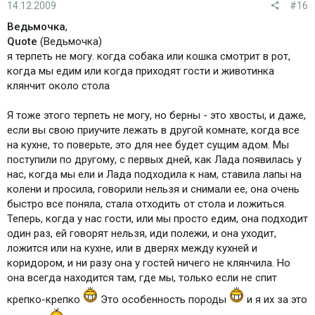
14.12.2009
#16
Ведьмочка
,
Quote
(Ведьмочка)
я терпеть не могу. когда собака или кошка смотрит в рот,
когда мы едим или когда приходят гости и животинка
клянчит около стола
Я тоже этого терпеть не могу, но берны - это хвосты, и даже,
если вы свою приучите лежать в другой комнате, когда все
на кухне, то поверьте, это для нее будет сущим адом. Мы
поступили по другому, с первых дней, как Лада появилась у
нас, когда мы ели и Лада подходила к нам, ставила лапы на
колени и просила, говорили нельзя и снимали ее, она очень
быстро все поняла, стала отходить от стола и ложиться.
Теперь, когда у нас гости, или мы просто едим, она подходит
один раз, ей говорят нельзя, иди полежи, и она уходит,
ложится или на кухне, или в дверях между кухней и
коридором, и ни разу она у гостей ничего не клянчила. Но
она всегда находится там, где мы, только если не спит
крепко-крепко
Это особенность породы
и я их за это