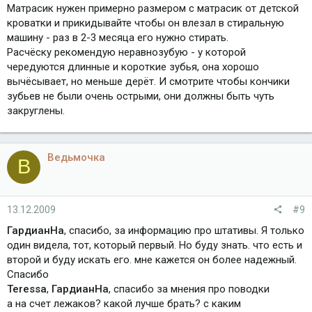
Матрасик нужен примерно размером с матрасик от детской
кроватки и прикидывайте чтобы он влезал в стиральную
машину - раз в 2-3 месяца его нужно стирать.
Расчёску рекомендую неравнозубую - у которой
чередуются длинные и короткие зубья, она хорошо
вычёсывает, но меньше дерёт. И смотрите чтобы кончики
зубьев не были очень острыми, они должны быть чуть
закруглены.
Ведьмочка
В
13.12.2009
#9
ГардианНа
, спасибо, за информацию про штативы. Я только
один видела, тот, который первый. Но буду знать. что есть и
второй и буду искать его. мне кажется он более надежный.
Спасибо
Teressa
,
ГардианНа
, спасибо за мнения про поводки
а на счет лежаков? какой лучше брать? с каким