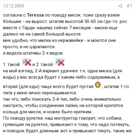
13.12.2009
#7
согласна с
Teressa
по поводу мисок. тоже сразу взяли
большие - на вырост. штатив высотой 50-60 см где-то. рос
вместе с Гарди. нашему сейчас 7 месяцев - миски еще
далеко не на самой большой высоте.
мне удобно, что миски из нержавейки - и моются они
просто, и не царапаются.
я видела штативы 2-х видов.
1. такой:
и 2. такой:
на мой взгляд, 2-й вариант удачнее. т.к. одна миска (для
воды) у вас всегда будет с каким-либо содержимым, а
вторая (для еды) чаще всего будет пустая
, штатив 1-го
типа у меня лично перекашивается.
так что, либо поискать 2-й тип, либо очень внимательно
смотреть, чтобы соединение палки, на которой крепятся
кольца для мисок, и ножек было крепким.
По поводу рулетки. наш инструктор говорит, что собаки,
гуляющие на рулетке, привыкают к тому, что надо потянуть,
и поводок будет длинным. вот и привыкают тянуть. такие же