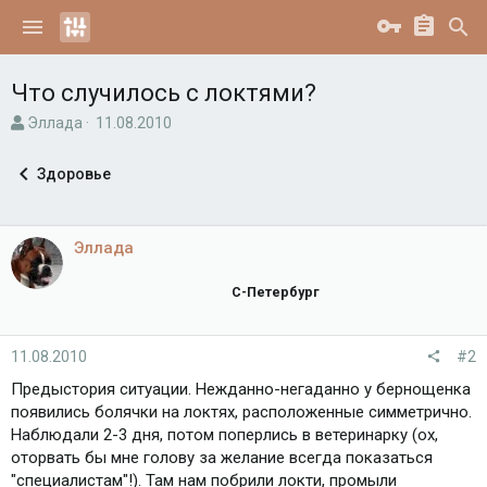
Что случилось с локтями?
А
Д
Эллада
11.08.2010
в
а
т
т
Здоровье
о
а
р
н
т
а
е
ч
Эллада
м
а
ы
л
С-Петербург
а
11.08.2010
#2
Предыстория ситуации. Нежданно-негаданно у бернощенка
появились болячки на локтях, расположенные симметрично.
Наблюдали 2-3 дня, потом поперлись в ветеринарку (ох,
оторвать бы мне голову за желание всегда показаться
"специалистам"!). Там нам побрили локти, промыли