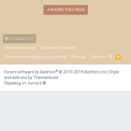
SHARE THIS PAGE
Русский (RU)
Обратная связь
Условия и правила
Политика конфиденциальности
Помощь
Главная
R
S
S
®
Forum software by XenForo
© 2010-2019 XenForo Ltd.
|
Style
and add-ons by ThemeHouse
Перевод от Jumuro ®