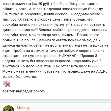
хлоргексидином (за 50 руб. х 2 я бы собаку всю смогла
облить х-гекс., и не раз!), сделали новокаиновую блокаду
(на фига? не розумию!), взяли соскобы и содрали около 2
тыс. руб. Оставлю в стороне цены, замечу лишь, что
соскобы ничего не показали (ну, нету!!!), а врачи поставить
диагноз не смогли!!! Велели прийти через неделю - снова на
соскобы, типа, может тогда чего найдем... Понятно, что
больше я не пошла - деньги печатать пока не умею, да и
шкурка на локтях белая, не воспаленная, зуда нет и вширь не
идет. Проблема в том, что там, где побрили шерсть, она не
отрастает - ни пух, ни взрослая -НИКАКАЯ!!! Прошло 3
недели - и хоть бы волосинка выросла. Накрылись уже 2
выставки, но дело не в этом. Как отрастить шерсть???
Может, мазать чем??? Готова на что угодно, даже на АСД-3,
только бы помогло...
вот так выглядит локоть
Melony