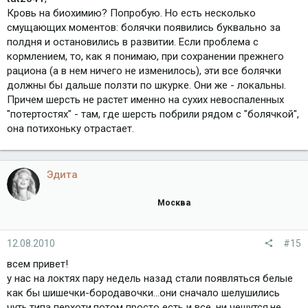
Кровь на биохимию? Попробую. Но есть несколько
смущающих моментов: болячки появились буквально за
полдня и остановились в развитии. Если проблема с
кормлением, то, как я понимаю, при сохранении прежнего
рациона (а в нем ничего не изменилось), эти все болячки
должны бы дальше ползти по шкурке. Они же - локальны.
Причем шерсть не растет именно на сухих невоспаленных
"потертостях" - там, где шерсть побрили рядом с "болячкой",
она потихоньку отрастает.
Эдита
Москва
12.08.2010
#15
всем привет!
у нас на локтях пару недель назад стали появляться белые
как бы шишечки-бородавочки...они сначало шелушились
чуть,типа перхоти,потом просто есть и все. ни чешутся,не