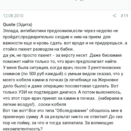
12.08.2010
#19
Quote
(Эдита)
Эллада, антибиотики предложили,если через неделю не
пройдет,предварительно сходив к ним на прием. для
важности еще и кровь сдать. вот вроде и не придерешься...а
стойко пахнет разводом на бабки...
да уж, не просто пахнет - за версту несет. Даже биохимия
поможет найти только то, что врач предполагает найти.
У меня была ситуация, когда врач, после 3 рентгеновских
снимков (по 500 руб каждый) с умным видом сказал, что у
моего кобеля камни в почках (в лечебнице на Жерновке
дело было) и даже операцию посоветовал сделать. Вот
только УЗИ не подтвердил диагноз. А потом выяснилось,
что этот горе-врач принял за камни в почках... (набираем в
легкие воздух!)... соски кобеля.
Вот так вот! Все это типа "Обследование" обошлось мне в
приличную сумму. А за результат никто не ответил! До сих
пор не пойму, за что я тогда заплатила. За вопиющую
некомпетентность?