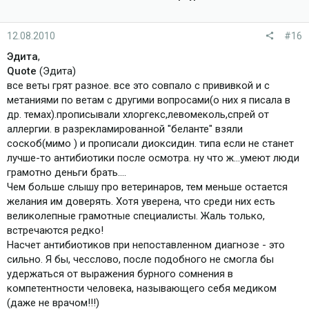
12.08.2010
#16
Эдита
,
Quote
(Эдита)
все веты грят разное. все это совпало с прививкой и с
метаниями по ветам с другими вопросами(о них я писала в
др. темах).прописывали хлоргекс,левомеколь,спрей от
аллергии. в разрекламированной "беланте" взяли
соскоб(мимо ) и прописали диоксидин. типа если не станет
лучше-то антибиотики после осмотра. ну что ж...умеют люди
грамотно деньги брать....
Чем больше слышу про ветеринаров, тем меньше остается
желания им доверять. Хотя уверена, что среди них есть
великолепные грамотные специалисты. Жаль только,
встречаются редко!
Насчет антибиотиков при непоставленном диагнозе - это
сильно. Я бы, чесслово, после подобного не смогла бы
удержаться от выражения бурного сомнения в
компетентности человека, называющего себя медиком
(даже не врачом!!!)