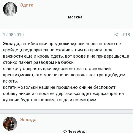
Эдита
Москва
12.08.2010
#18
Эллада
, антибиотики предложили,если через неделю не
пройдет,предварительно сходив к ним на прием. для
важности еще и кровь сдать. вот вроде и не придерешься...а
стойко пахнет разводом на бабки...
я не хочу очернять врачей,если нет на то оснований
крепких,может, это мне не повезло пока. как грицца,будем
искать.
кстати,мозольки наши не прошли,но они не беспокоят
собаку никак и я пока не дергаюсь,спадет жара,запрет на
купание будет выполним, тогда и посмотрим.
Эллада
С-Петербург