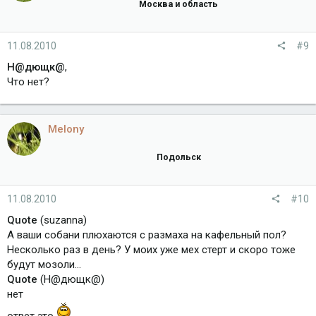
Москва и область
11.08.2010
#9
Н@дющк@
,
Что нет?
Melony
Подольск
11.08.2010
#10
Quote
(suzanna)
А ваши собани плюхаются с размаха на кафельный пол?
Несколько раз в день? У моих уже мех стерт и скоро тоже
будут мозоли...
Quote
(Н@дющк@)
нет