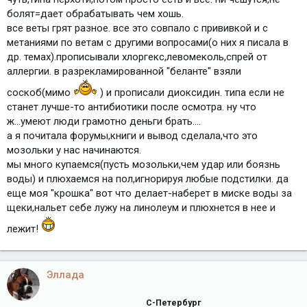
болят=дает обрабатывать чем хошь.
все веты грят разное. все это совпало с прививкой и с
метаниями по ветам с другими вопросами(о них я писала в
др. темах).прописывали хлоргекс,левомеколь,спрей от
аллергии. в разрекламированной "беланте" взяли
соскоб(мимо
) и прописали диоксидин. типа если не
станет лучше-то антибиотики после осмотра. ну что
ж...умеют люди грамотно деньги брать....
а я почитала форумы,книги и вывод сделала,что это
мозольки у нас начинаются.
мы много купаемся(пусть мозольки,чем удар или боязнь
воды) и плюхаемся на пол,игнорируя любые подстилки. да
еще моя "крошка" вот что делает-наберет в миске воды за
щеки,нальет себе лужу на линолеум и плюхнется в нее и
лежит!
Эллада
С-Петербург