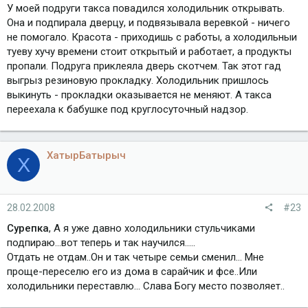
У моей подруги такса повадился холодильник открывать.
Она и подпирала дверцу, и подвязывала веревкой - ничего
не помогало. Красота - приходишь с работы, а холодильныи
туеву хучу времени стоит открытый и работает, а продукты
пропали. Подруга приклеяла дверь скотчем. Так этот гад
выгрыз резиновую прокладку. Холодильник пришлось
выкинуть - прокладки оказывается не меняют. А такса
переехала к бабушке под круглосуточный надзор.
ХатырБатырыч
Х
28.02.2008
#23
Сурепка
, А я уже давно холодильники стульчиками
подпираю...вот теперь и так научился.....
Отдать не отдам..Он и так четыре семьи сменил... Мне
проще-переселю его из дома в сарайчик и фсе..Или
холодильники переставлю... Слава Богу место позволяет..