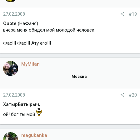
27.02.2008
#19
Quote
(НаФаня)
вчера меня обидел мой молодой человек
Фас!!! Фас!!! Ату его!!!
MyMilan
Москва
27.02.2008
#20
ХатырБатырыч
,
ой! бог ты мой
magukanka