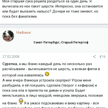
Моя старшая сука решила раздеться за один день. Я
вычесала из нее пакет шерсти. Интересно, она остановится
или будет вылазить налысо? Дочери ее тоже линяют, но
пока без фанатизма.
НаФаня
Санкт-Петербург, Старый Петергоф
27.02.2008
#16
Сурепка
, а мы Фаню каждый день по несколько раз
расчёсываем - вычесывается не шерсть, а всякая фигня в
которой она извалялась
А мне вчера Фанюша устроила сюрприз! Утром меня
разбудила, я ей покушать сделала (творог с кефиром) и
пока она ела я прилегла на диван и уснула. Будит
меня,тыкаясь в лицо мордой, неведома зверушка, похожая
на Фаню.
Я в ужасе подскакиваю и вижу картину - вся