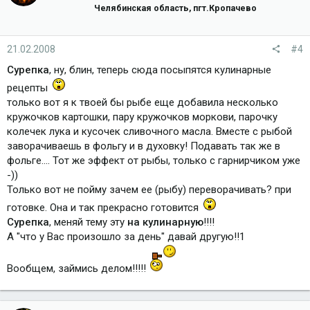
Челябинская область, пгт.Кропачево
21.02.2008
#4
Сурепка
, ну, блин, теперь сюда посыпятся кулинарные
рецепты
только вот я к твоей бы рыбе еще добавила несколько
кружочков картошки, пару кружочков моркови, парочку
колечек лука и кусочек сливочного масла. Вместе с рыбой
заворачиваешь в фольгу и в духовку! Подавать так же в
фольге.... Тот же эффект от рыбы, только с гарнирчиком уже
-))
Только вот не пойму зачем ее (рыбу) переворачивать? при
готовке. Она и так прекрасно готовится
Сурепка
, меняй тему эту
на кулинарную
!!!!
А "что у Вас произошло за день" давай другую!!1
Вообщем, займись делом!!!!!