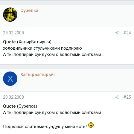
Сурепка
28.02.2008
#24
Quote
(ХатырБатырыч)
холодильники стульчиками подпираю
А ты подпирай сундуком с золотыми слитками...
ХатырБатырыч
Х
28.02.2008
#25
Quote
(Сурепка)
А ты подпирай сундуком с золотыми слитками...
Поделись слитками-сундук у меня есть!