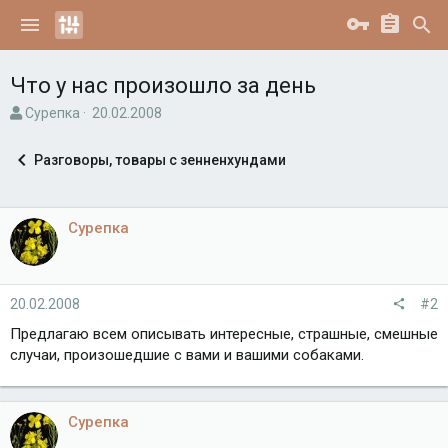
Что у нас произошло за день
А
Д
Сурепка
20.02.2008
в
а
т
т
Разговоры, товары с зенненхундами
о
а
р
н
т
а
е
ч
Сурепка
м
а
ы
л
а
20.02.2008
#2
Предлагаю всем описывать интересные, страшные, смешные
случаи, произошедшие с вами и вашими собаками.
Сурепка