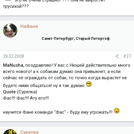
это не очень страшно???? Она не выростит
трусихой???
НаФаня
Санкт-Петербург, Старый Петергоф
28.02.2008
#27
MaNusha
, поздравляю! У вас с Нюшей действительно много
всего нового! а к собакам думаю она привыкнет, а если
сейчас её ограждать от собак, то точно когда вырастет не
будетс ними общаться! ну я так думаю
Quote
(Сурепка)
Фас!!! Фас!!! Ату его!!!
научится Фане команде "Фас" - буду ему угрожать!!!
Сурепка