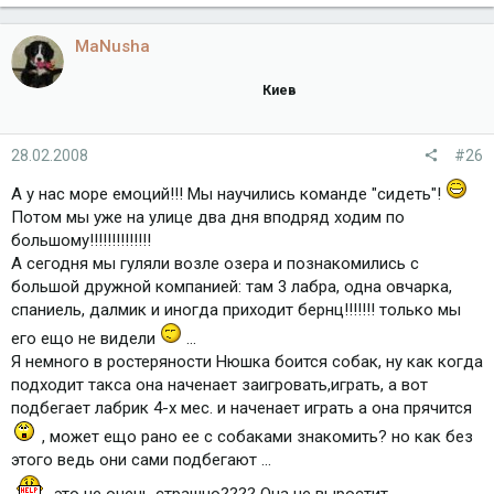
MaNusha
Киев
28.02.2008
#26
А у нас море емоций!!! Мы научились команде "сидеть"!
Потом мы уже на улице два дня вподряд ходим по
большому!!!!!!!!!!!!!!
А сегодня мы гуляли возле озера и познакомились с
большой дружной компанией: там 3 лабра, одна овчарка,
спаниель, далмик и иногда приходит бернц!!!!!!! только мы
его ещо не видели
...
Я немного в ростеряности Нюшка боится собак, ну как когда
подходит такса она наченает заигровать,играть, а вот
подбегает лабрик 4-х мес. и наченает играть а она прячится
, может ещо рано ее с собаками знакомить? но как без
этого ведь они сами подбегают ...