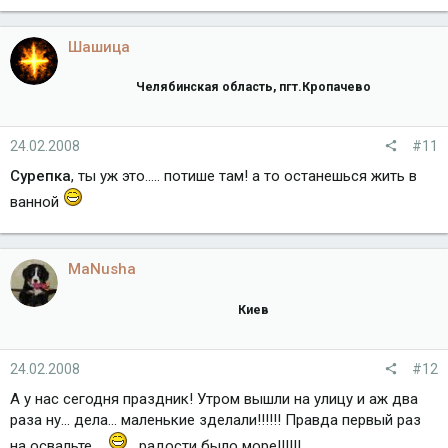
Шашица
Челябинская область, пгт.Кропачево
24.02.2008
#11
Сурепка
, ты уж это..... потише там! а то останешься жить в
ванной
MaNusha
Киев
24.02.2008
#12
А у нас сегодня праздник! Утром вышли на улицу и аж два
раза ну... дела... маленькие зделали!!!!!! Правда первый раз
на освальте....
, радости было море!!!!!!