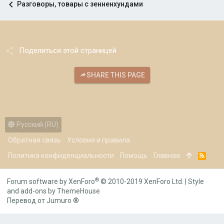
Разговоры, товары с зенненхундами
Поделиться этой страницей
SHARE THIS PAGE
Русский (RU)
Обратная связь
Условия и правила
Политика конфиденциальности
Помощь
Главная
R
S
S
®
Forum software by XenForo
© 2010-2019 XenForo Ltd.
|
Style
and add-ons by ThemeHouse
Перевод от Jumuro ®