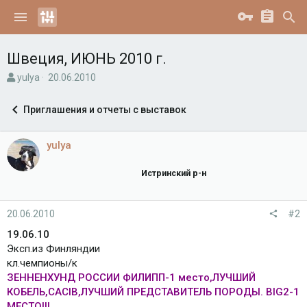
Швеция, ИЮНЬ 2010 г.
А
Д
yulya
20.06.2010
в
а
т
т
Приглашения и отчеты с выставок
о
а
р
н
т
а
yulya
е
ч
м
а
Истринский р-н
ы
л
а
20.06.2010
#2
19.06.10
Эксп.из Финляндии
кл.чемпионы/к
ЗЕННЕНХУНД РОССИИ ФИЛИПП-1 место,ЛУЧШИЙ
КОБЕЛЬ,САСIВ,ЛУЧШИЙ ПРЕДСТАВИТЕЛЬ ПОРОДЫ. ВIG2-1
МЕСТО!!!