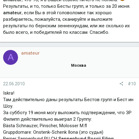
Результаты, и то, только Бесты групп, и только за 20 июня.
amateur
, если Вы в этой головоломке так хорошо
разбираетесь, пожалуйста, сканируйте и выложите
результаты по бернским зенненхундам, или же сколько их
было всего, и победителей по классам. Спасибо.
amateur
A
Москва
22.06.2010
#10
Iskra!
Там действительно даны результаты Бестов групп и Бест ин
Шоу.
За субботу 19 июня могу выложить подтверждение, что ЗР
Филипп действительно выиграл 2 Группу:
Bästa Schnauzer, Pinscher, Molosser M.fl
Gruppdomare: Onstenk-Schenk Ilona (это судья)
Berner Sennenhund RU CH
Sennenhund Rossii Filipp