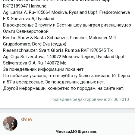
RKF2189047 Hanhund
Äg. Larina A, Ru-105064 Moskva, Ryssland Uppf. Fredorovicheva
E & Shevirova A, Ryssland.
В воскресенье 2 группу и Бест ин шоу выиграл ризеншнауцер
Ольги Селиверстовой:
Best in Show & Bästa Schnauzer, Pinscher, Molosser M.fl
Gruppdomare: Borg Eva (судья)
Riesenschnauzer,
Svart Gloris Rumba
RKF1870545 Tik
Äg. Olga Seliverstova, 140072 Moscow Region, Ryssland Uppf.
Seliverstova O A, Ru-140072 Mo.
За понедельник информации пока нет.
По собакам указано, что в субботу было записано 52 берна
и 57 в воскресенье. За понедельник данных нет.
Другой информации, конкретно по породам, на сайте нет.
Последнее редактирование:
22.06.2010
klvlev
Москва,МО Шульгино.