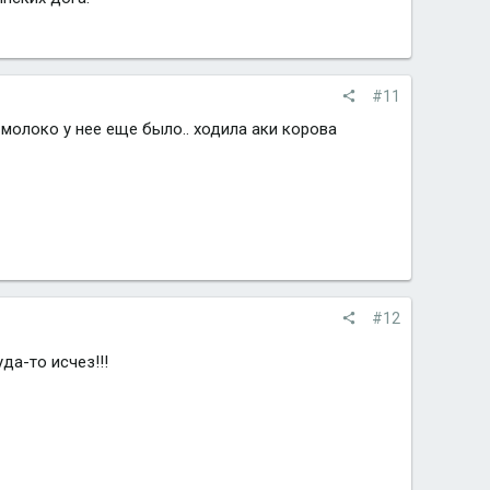
#11
 молоко у нее еще было.. ходила аки корова
#12
да-то исчез!!!