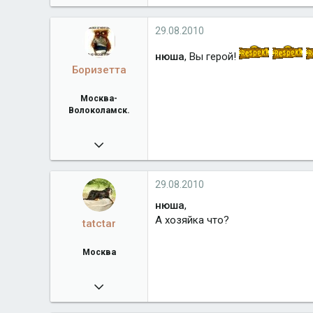
29.08.2010
нюша
, Вы герой!
Боризетта
Москва-
Волоколамск.
03.01.2008
13 654
b-zennen.ru
29.08.2010
Город
Москва-Волоколамск.
нюша
,
А хозяйка что?
tatctar
Москва
30.05.2010
28 065