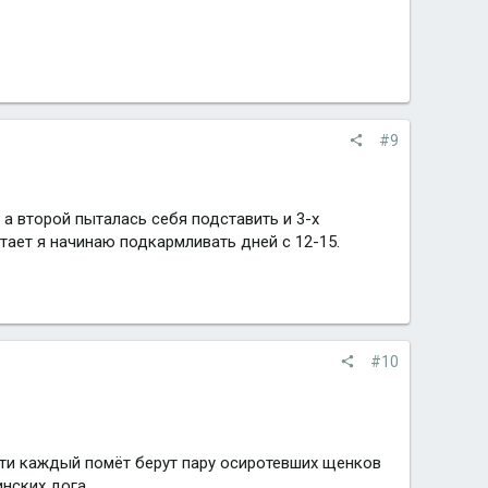
#9
а второй пыталась себя подставить и 3-х
тает я начинаю подкармливать дней с 12-15.
#10
очти каждый помёт берут пару осиротевших щенков
нских дога.