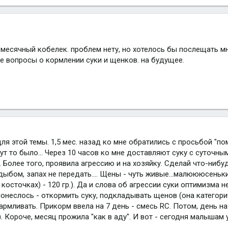
3-месячный кобелек. проблем нету, но хотелось бы послещать м
ые вопросы о кормлении суки и щенков. на будущее.
для этой темы. 1,5 мес. назад ко мне обратились с просьбой "по
тут то было... Через 10 часов ко мне доставляют суку с суточн
Более того, проявила агрессию и на хозяйку. Сделай что-нибудь.
дыбом, запах не передать.... Щены - чуть живые...малюююсенькие
 косточках) - 120 гр.). Да и слова об агрессии суки оптимизма не
понеслось - откормить суку, подкладывать щенов (она категори
армливать. Прикорм ввела на 7 день - смесь RC. Потом, день н
Короче, месяц прожила "как в аду". И вот - сегодня малышам уже