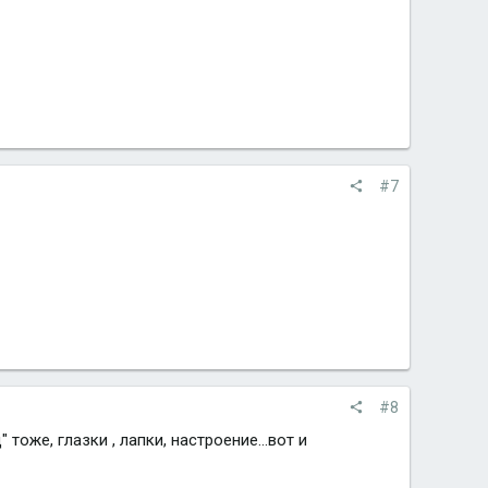
#7
#8
тоже, глазки , лапки, настроение...вот и