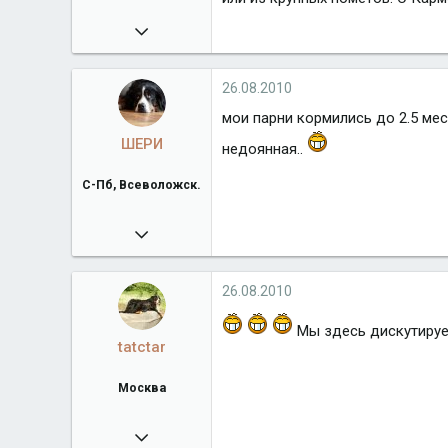
09.08.2008
3 233
Город
Хайфа
26.08.2010
мои парни кормились до 2.5 мес
ШЕРИ
недоянная..
С-Пб, Всеволожск.
17.01.2010
15 583
Город
С-Пб, Всеволожск.
26.08.2010
Мы здесь дискутируем
tatctar
Москва
30.05.2010