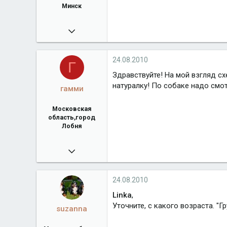
Минск
14.01.2010
894
Город
Минск
24.08.2010
Г
Здравствуйте! На мой взгляд сх
натуралку! По собаке надо смот
гамми
Московская
область,город
Лобня
16.11.2008
322
Город
Московская область,город Лобня
24.08.2010
Linka
,
Уточните, с какого возраста. "
suzanna