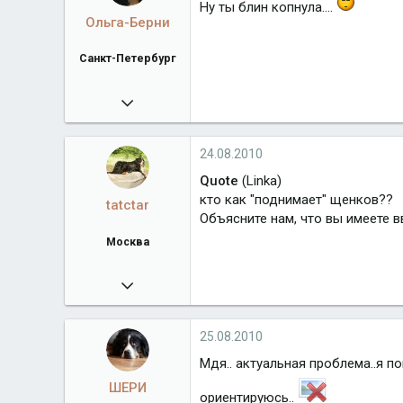
Ну ты блин копнула....
Ольга-Берни
Санкт-Петербург
02.01.2010
20 577
libenbern.jimdo.com
24.08.2010
Город
Санкт-Петербург
Quote
(Linka)
кто как "поднимает" щенков??
tatctar
Объясните нам, что вы имеете в
Москва
30.05.2010
28 065
www.kennelmosstar.com
25.08.2010
Город
Москва
Мдя.. актуальная проблема..я по
ШЕРИ
ориентируюсь..