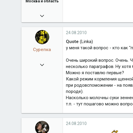
Москва и область
19.11.2008
12 514
Город
Москва и область
24.08.2010
Quote
(Linka)
у меня такой вопрос - кто как 
Сурепка
Очень широкий вопрос. Очень. Ч
09.02.2008
несколько параграфов. Ну хотя
7 606
Можно я поставлю первые?
Какой режим кормления щенной
при родовспоможении - на появ
породе).
Насколько молочны суки зеннен
т.п. - тут пошагово можно воп
24.08.2010