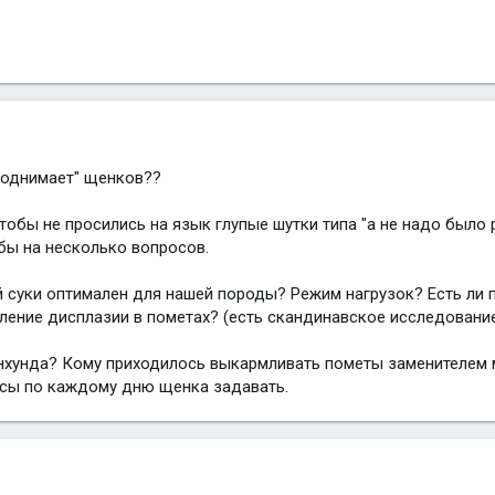
"поднимает" щенков??
тобы не просились на язык глупые шутки типа "а не надо было 
 бы на несколько вопросов.
 суки оптимален для нашей породы? Режим нагрузок? Есть ли 
ление дисплазии в пометах? (есть скандинавское исследование
хунда? Кому приходилось выкармливать пометы заменителем мо
росы по каждому дню щенка задавать.