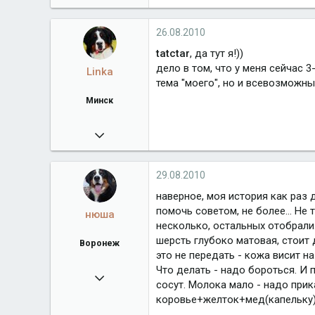
28 065
www.kennelmosstar.com
26.08.2010
Город
Москва
tatctar
, да тут я!))
дело в том, что у меня сейчас 
Linka
тема "моего", но и всевозможн
Минск
14.01.2010
894
Город
Минск
29.08.2010
наверное, моя история как раз 
помочь советом, не более... Не 
нюша
несколько, остальных отобрали. 
шерсть глубоко матовая, стоит 
Воронеж
это не передать - кожа висит на
Что делать - надо бороться. И 
04.12.2007
сосут. Молока мало - надо прик
936
коровье+желток+мед(капельку). 
Город
Воронеж