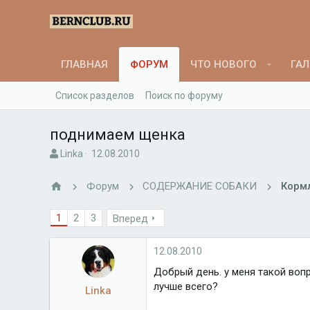
ГЛАВНАЯ
ФОРУМ
ЧТО НОВОГО
ГАЛ
Список разделов
Поиск по форуму
поднимаем щенка
А
Д
Linka
12.08.2010
в
а
т
т
Форум
СОДЕРЖАНИЕ СОБАКИ
Корм
о
а
р
н
1
2
3
Вперед
т
а
е
ч
м
а
12.08.2010
ы
л
а
Добрый день. у меня такой вопр
лучше всего?
Linka