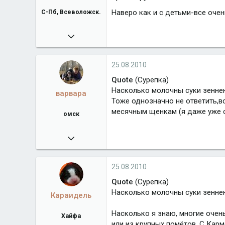
С-Пб, Всеволожск.
Наверо как и с детьми-все оче
17.01.2010
15 583
Город
С-Пб, Всеволожск.
25.08.2010
Quote
(Сурепка)
Насколько молочны суки зенне
варвара
Тоже однозначно не ответить,в
месячным щенкам (я даже уже ст
омск
29.03.2010
8 028
Город
омск
25.08.2010
Quote
(Сурепка)
Насколько молочны суки зенне
Караидель
Насколько я знаю, многие очен
Хайфа
или из крупных помётов. С Карм