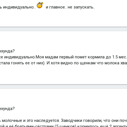
нь индивидуально..
и главное.. не запускать..
нхунда?
се индивидуально.Моя мадам первый помет кормила до 1.5 мес. 
ала гонять ее от них). И хотя видно по щенкам что молока хва
нхунда?
ь молочные и это наследуется. Заводчики говорили, что они п
ой и её братьями-сёстрами (5 щенков) кормилось ещё 2 аргенти