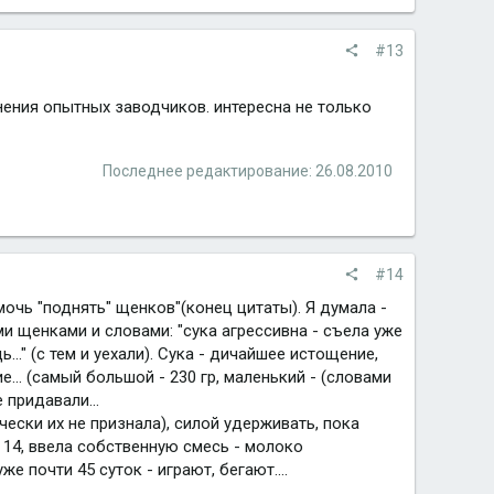
#13
нения опытных заводчиков. интересна не только
Последнее редактирование:
26.08.2010
#14
мочь "поднять" щенков"(конец цитаты). Я думала -
ыми щенками и словами: "сука агрессивна - съела уже
.." (с тем и уехали). Сука - дичайшее истощение,
... (самый большой - 230 гр, маленький - (словами
 придавали...
чески их не признала), силой удерживать, пока
а 14, ввела собственную смесь - молоко
 почти 45 суток - играют, бегают....