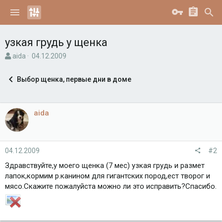
узкая грудь у щенка
А
Д
aida
04.12.2009
в
а
т
т
Выбор щенка, первые дни в доме
о
а
р
н
т
а
е
ч
aida
м
а
ы
л
а
04.12.2009
#2
Здравствуйте,у моего щенка (7 мес) узкая грудь и размет
лапок,кормим р.канином для гигантских пород,ест творог и
мясо.Скажите пожалуйста можно ли это исправить?Спасибо.