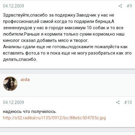
04.12.2009
#9
Здрвствуйте,спасибо за подержку.Заводчик у нас не
профессионал,ей самой когда то подарили бернца,А
зенненхундов у нас в городе максимум 10 собак и то все
любители.Раньше я кормила только сухим кормом,но наш
кинолог сказал добавить мясо и творог.
Анализы сдали еще не готовы,подскажите пожалуйста как
вставлять фото,а то я пока еще не могу разобраться как это
делать,спасибо.
aida
04.12.2009
#10
надеюсь что получилось.
http://s52.radikal.ru/i135/0912/bc/88e6c504705c.jpg