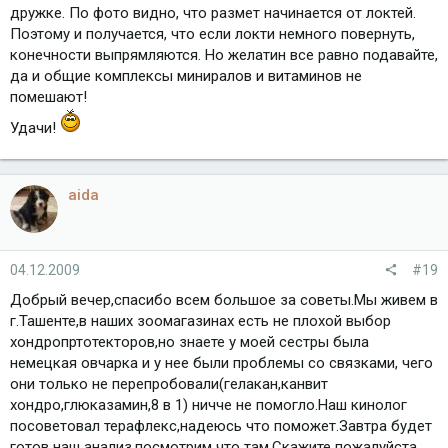
дружке. По фото видно, что размет начинается от локтей.
Поэтому и получается, что если локти немного повернуть,
конечности выпрямляются. Но желатин все равно подавайте,
да и общие комплексы миниралов и витаминов не
помешают!
Удачи!
aida
04.12.2009
#19
Добрый вечер,спасибо всем большое за советы.Мы живем в
г.Ташенте,в наших зоомагазинах есть не плохой выбор
хондропртотекторов,но знаете у моей сестры была
немецкая овчарка и у нее были проблемы со связками, чего
они только не перепробовали(гелакан,канвит
хондро,глюказамин,8 в 1) ничче не помогло.Наш кинолог
посоветовал терафлекс,надеюсь что поможет.Завтра будет
готов наш анализ,посмотрим что там.Скажите пожалуйста