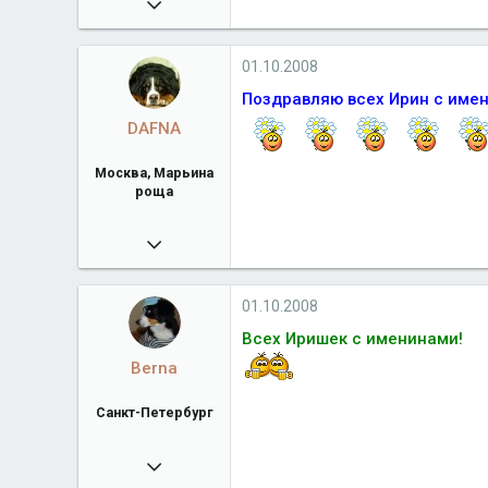
2 070
Город
Дубна
01.10.2008
Поздравляю всех Ирин с имен
DAFNA
Москва, Марьина
роща
09.08.2008
7 194
Город
Москва, Марьина роща
01.10.2008
Всех Иришек с именинами!
Berna
Санкт-Петербург
21.05.2008