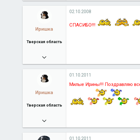
7 158
Город
Санкт-Петербург
02.10.2008
СПАСИБО!!!
Иришка
Тверская область
04.12.2007
12 147
www.allfoursennenhunds.ru
01.10.2011
Город
Тверская область
Милые Ирины!!! Поздравляю всех
Иришка
Тверская область
04.12.2007
12 147
www.allfoursennenhunds.ru
01.10.2011