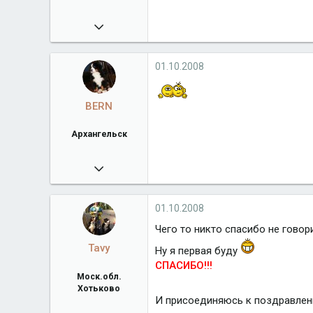
01.08.2008
829
Город
Москва
01.10.2008
BERN
Архангельск
29.05.2010
1 660
Город
Архангельск
01.10.2008
Чего то никто спасибо не говорит
Tavy
Ну я первая буду
СПАСИБО!!!
Моск.обл.
Хотьково
И присоединяюсь к поздравле