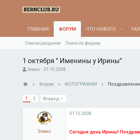
ГЛАВНАЯ
ФОРУМ
ЧТО НОВОГО
ГАЛ
Список разделов
Поиск по форуму
1 октября " Именины у Ирины"
А
Д
Элвис
01.10.2008
в
а
т
т
Форум
ФОТОГРАФИИ
Поздравлени
о
а
р
н
1
2
Вперед
т
а
е
ч
м
а
01.10.2008
ы
л
а
Элвис
Сегодня день Ирины! Поздрав