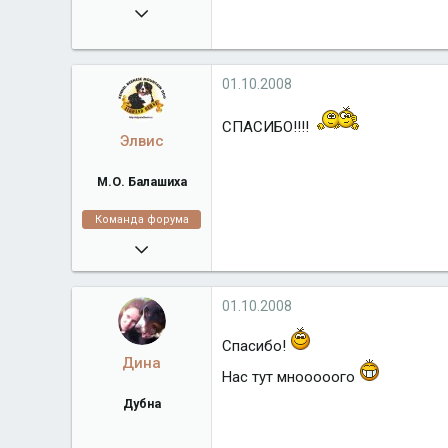
25.02.2008
22 168
Город
Моск.обл. Хотьково
01.10.2008
СПАСИБО!!!!
Элвис
М.О. Балашиха
Команда форума
16.02.2008
38 918
algrandberni.ru
01.10.2008
Город
М.О. Балашиха
Спасибо!
Дина
Нас тут мнооооого
Дубна
19.02.2008