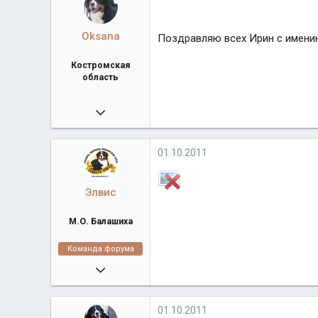
Город
Тверская область
Oksana
Поздравляю всех Ирин с имени
Костромская
область
27.11.2009
2 938
Город
Костромская область
01.10.2011
Элвис
М.О. Балашиха
Команда форума
16.02.2008
38 918
algrandberni.ru
01.10.2011