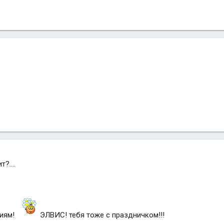
?....
ниям!
ЭЛВИС! тебя тоже с праздничком!!!