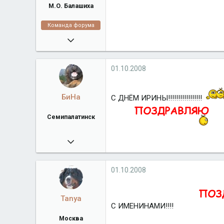
М.О. Балашиха
Команда форума
16.02.2008
38 918
algrandberni.ru
01.10.2008
Город
М.О. Балашиха
БиНа
С ДНЁМ ИРИНЫ!!!!!!!!!!!!!!!!!
Семипалатинск
01.08.2008
436
Город
Семипалатинск
01.10.2008
Tanya
С ИМЕНИНАМИ!!!!
Москва