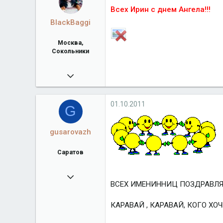
Город
М.О. Балашиха
Всех Ирин с днем Ангела!!!
BlackBaggi
Москва,
Сокольники
08.07.2011
11 368
mmm-bern.ucoz.ru
01.10.2011
G
Город
Москва, Сокольники
gusarovazh
Саратов
14.12.2010
ВСЕХ ИМЕНИННИЦ ПОЗДРАВЛЯЮ!!!!!!!!!
7 046
Город
Саратов
КАРАВАЙ , КАРАВАЙ, КОГО ХО