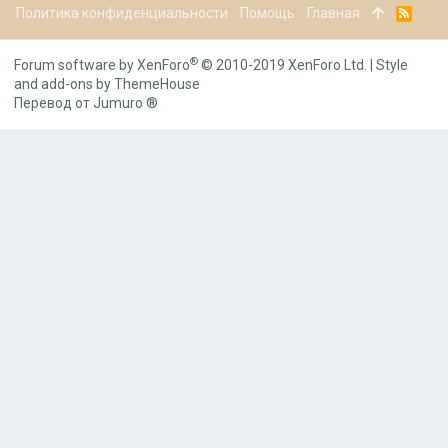
Политика конфиденциальности
Помощь
Главная
R
S
S
®
Forum software by XenForo
© 2010-2019 XenForo Ltd.
|
Style
and add-ons by ThemeHouse
Перевод от Jumuro ®