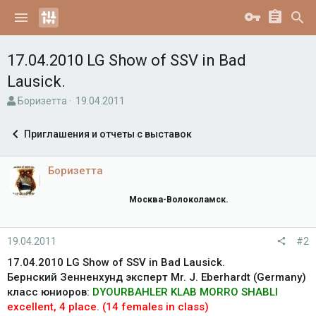
17.04.2010 LG Show of SSV in Bad
Lausick.
А
Д
Боризетта
19.04.2011
в
а
т
т
Приглашения и отчеты с выставок
о
а
р
н
т
а
Боризетта
е
ч
м
а
Москва-Волоколамск.
ы
л
а
19.04.2011
#2
17.04.2010 LG Show of SSV in Bad Lausick.
Бернский Зенненхунд эксперт Mr. J. Eberhardt (Germany)
класс юниоров:
DYOURBAHLER KLAB MORRO SHABLI
excellent, 4 place. (14 females in class)