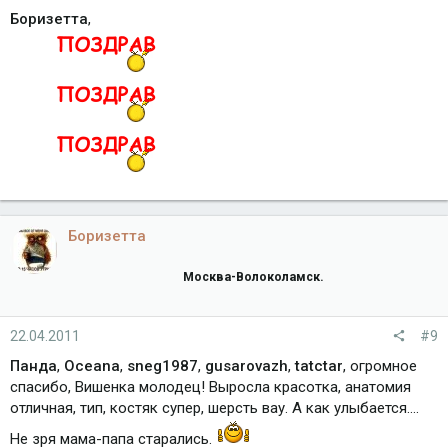
Боризетта
,
Боризетта
Москва-Волоколамск.
22.04.2011
#9
Панда
,
Oceana
,
sneg1987
,
gusarovazh
,
tatctar
, огромное
спасибо, Вишенка молодец! Выросла красотка, анатомия
отличная, тип, костяк супер, шерсть вау. А как улыбается....
Не зря мама-папа старались.