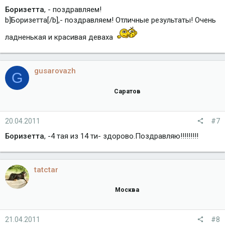
Боризетта
, - поздравляем!
b]Боризетта[/b],- поздравляем! Отличные результаты! Очень
ладненькая и красивая деваха
gusarovazh
G
Саратов
20.04.2011
#7
Боризетта
, -4 тая из 14 ти- здорово.Поздравляю!!!!!!!!!
tatctar
Москва
21.04.2011
#8