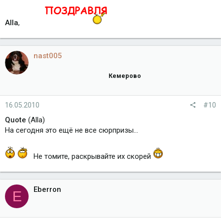
Alla
,
nast005
Кемерово
16.05.2010
#10
Quote
(Alla)
На сегодня это ещё не все сюрпризы...
Не томите, раскрывайте их скорей
Eberron
E