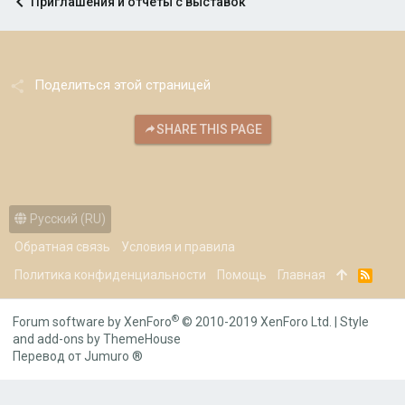
Приглашения и отчеты с выставок
Поделиться этой страницей
SHARE THIS PAGE
Русский (RU)
Обратная связь
Условия и правила
Политика конфиденциальности
Помощь
Главная
R
S
S
®
Forum software by XenForo
© 2010-2019 XenForo Ltd.
|
Style
and add-ons by ThemeHouse
Перевод от Jumuro ®