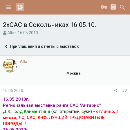
2хСАС в Сокольниках 16.05.10.
А
Д
Alla
16.05.2010
в
а
т
т
Приглашения и отчеты с выставок
о
а
р
н
т
а
Alla
е
ч
м
а
Москва
ы
л
а
16.05.2010
#2
16.05.2010г.
Региональная выставка ранга САС "Антарис"
Д.К. Голд Климентина
(кл. открытый, суки) -
отлично, 1
место, ЛС, САС, КЧФ, ЛУЧШИЙ ПРЕДСТАВИТЕЛЬ
ПОРОДЫ!!!
16.05.2010г.