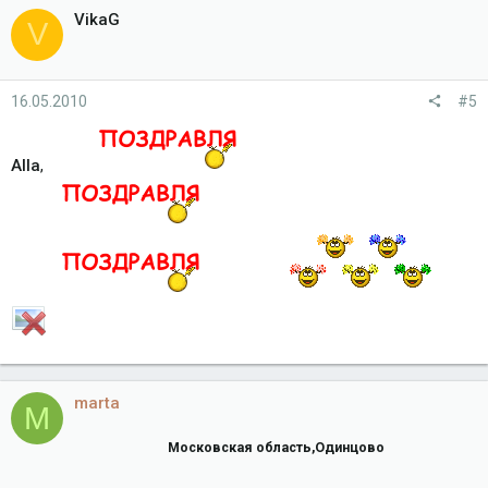
VikaG
V
16.05.2010
#5
Alla
,
marta
M
Московская область,Одинцово