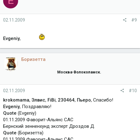
E
02.11.2009
#9
Evgeniy
,
Боризетта
Москва-Волоколамск.
02.11.2009
#10
krokomama
,
Элвис
,
FiBi
,
230464
,
Пьеро
, Спасибо!
Evgeniy
, Поздравляю!
Quote
(Evgeniy)
01.11.2009 Фаворит-Альянс САС
Бернский зенненхунд эксперт Дроздов Д.
Quote
(Боризетта)
01.11.2009 Фаворит-Альянс САС