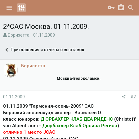
2*САС Москва. 01.11.2009.
А
Д
Боризетта
01.11.2009
в
а
т
т
Приглашения и отчеты с выставок
о
а
р
н
т
а
Боризетта
е
ч
м
а
Москва-Волоколамск.
ы
л
а
01.11.2009
#2
01.11.2009 "Гармония-осень-2009" САС
Бернский зенненхунд эксперт Васильев О.
класс юниоров:
ДЮРБАХЛЕР КЛАБ ДЕА РИДЕНС
(Christoff
von Alpentraum -
Дюрбахлер Клаб Орсина Регина
)
отлично 1 место JCAC
01.11.2009 Фаворит-Альянс САС