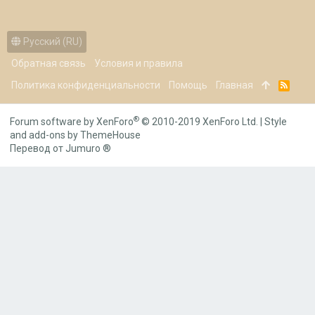
Русский (RU)
Обратная связь
Условия и правила
Политика конфиденциальности
Помощь
Главная
R
S
S
®
Forum software by XenForo
© 2010-2019 XenForo Ltd.
|
Style
and add-ons by ThemeHouse
Перевод от Jumuro ®