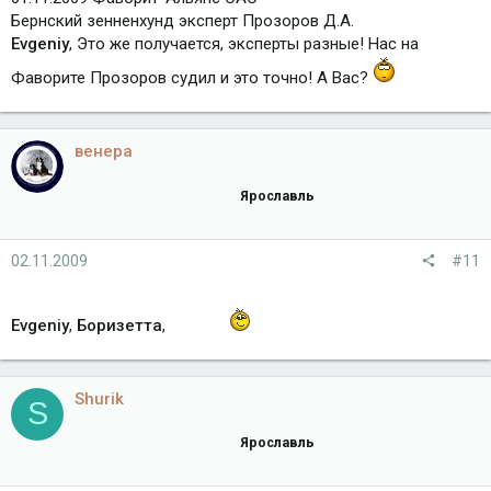
Бернский зенненхунд эксперт Прозоров Д.А.
Evgeniy
, Это же получается, эксперты разные! Нас на
Фаворите Прозоров судил и это точно! А Вас?
венера
Ярославль
02.11.2009
#11
Evgeniy
,
Боризетта
,
Shurik
S
Ярославль