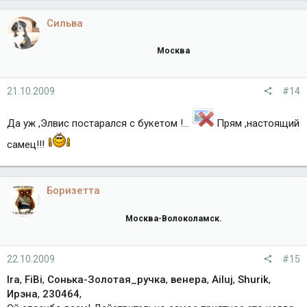
Сильва
Москва
21.10.2009
#14
Да уж ,Элвис постарался с букетом !...
Прям ,настоящий
самец!!!
Боризетта
Москва-Волоколамск.
22.10.2009
#15
Ira
,
FiBi
,
Сонька-Золотая_ручка
,
венера
,
Ailuj
,
Shurik
,
Ирэна
,
230464
,