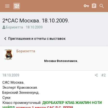
2*САС Москва. 18.10.2009.
А
Д
Боризетта
18.10.2009
в
а
т
т
Приглашения и отчеты с выставок
о
а
р
н
т
а
Боризетта
е
ч
м
а
Москва-Волоколамск.
ы
л
а
18.10.2009
#2
САС Москва.
Эксперт Краковская.
Бернский Зенненхунд.
Суки
Класс промежуточный:
ДЮРБАХЛЕР КЛАБ ЖАКЛИН НОТИ
ЧАЙЛД
отлично 1 место САС Л.С. ЛПП!!
!