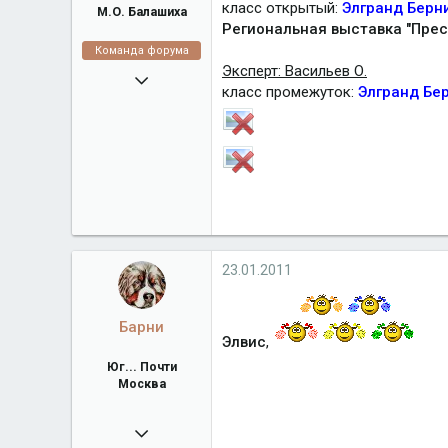
класс открытый:
Элгранд Берн
М.О. Балашиха
Региональная выставка "Пре
Команда форума
Эксперт: Васильев О.
16.02.2008
класс промежуток:
Элгранд Бе
38 918
algrandberni.ru
Город
М.О. Балашиха
23.01.2011
Барни
Элвис
,
Юг... Почти
Москва
04.06.2009