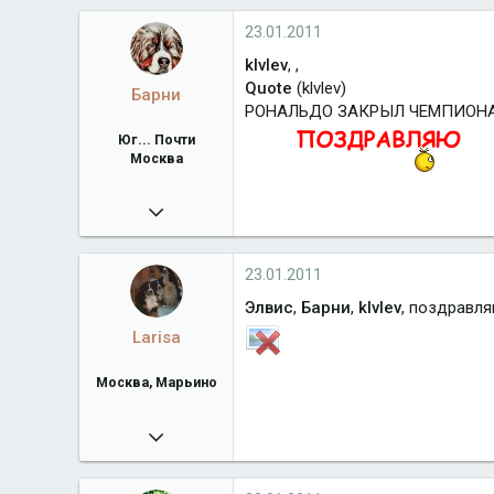
Город
Москва,МО Шульгино.
23.01.2011
klvlev
, ,
Quote
(klvlev)
Барни
РОНАЛЬДО ЗАКРЫЛ ЧЕМПИОНА
Юг... Почти
Москва
04.06.2009
26 620
Город
Юг... Почти Москва
23.01.2011
Элвис
,
Барни
,
klvlev
, поздравля
Larisa
Москва, Марьино
15.08.2010
53 876
Город
Москва, Марьино