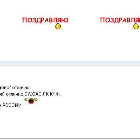
цово" отлично
ж" отлично,CW,САС,ЛК,КЧФ.
А РОССИИ.