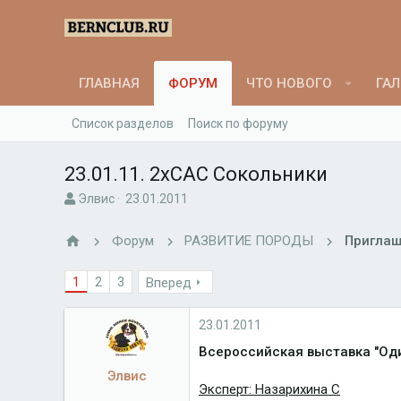
ГЛАВНАЯ
ФОРУМ
ЧТО НОВОГО
ГАЛ
Список разделов
Поиск по форуму
23.01.11. 2хСАС Сокольники
А
Д
Элвис
23.01.2011
в
а
т
т
Форум
РАЗВИТИЕ ПОРОДЫ
Приглаш
о
а
р
н
1
2
3
Вперед
т
а
е
ч
м
а
23.01.2011
ы
л
а
Всероссийская выставка "Од
Элвис
Эксперт: Назарихина С