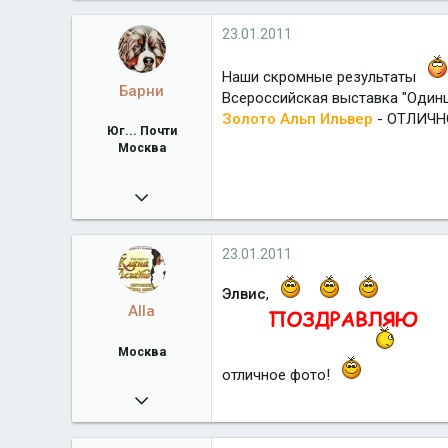
26 620
Город
Юг... Почти Москва
23.01.2011
Наши скромные результаты
Барни
Всероссийская выставка "Один
Золото Альп Ильвер
- ОТЛИЧН
Юг... Почти
Москва
04.06.2009
26 620
Город
Юг... Почти Москва
23.01.2011
Элвис
,
Alla
Москва
отличное фото!
23.11.2009
6 279