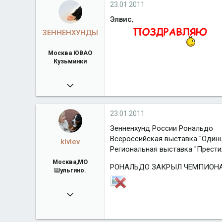
klan-legato.ru
23.01.2011
Город
Москва
Элвис
,
ЗЕННЕНХУНДЫ
Москва ЮВАО
Кузьминки
17.03.2009
4 498
bernxund.narod.ru
23.01.2011
Город
Москва ЮВАО Кузьминки
Зенненхунд России Рональдо
Всероссийская выставка "Один
klvlev
Региональная выставка "Прести
Москва,МО
РОНАЛЬДО ЗАКРЫЛ ЧЕМПИОН
Шульгино.
07.07.2009
8 752
bachahills.ucoz.ru