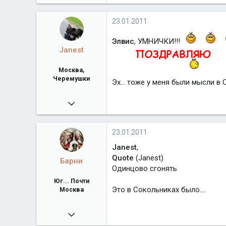
26 620
Город
Юг... Почти Москва
23.01.2011
Элвис
, УМНИЧКИ!!!
Janest
Москва,
Черемушки
Эх... тоже у меня были мысли в 
16.01.2010
18 751
Город
Москва, Черемушки
23.01.2011
Janest
,
Quote
(Janest)
Барни
Одинцово сгонять
Юг... Почти
Это в Сокольниках было....
Москва
04.06.2009