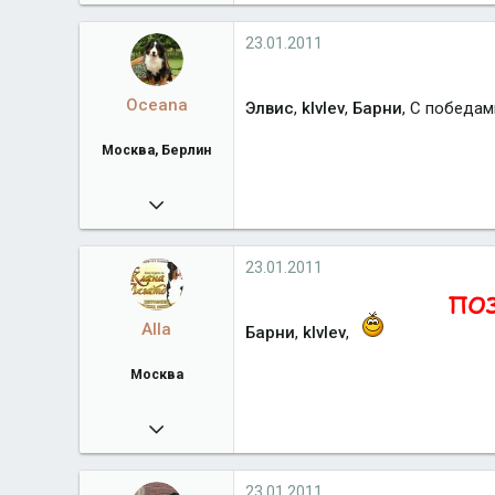
5 153
Город
Обнинск
23.01.2011
Oceana
Элвис
,
klvlev
,
Барни
, С победам
Москва, Берлин
01.07.2010
3 002
Город
Москва, Берлин
23.01.2011
Alla
Барни
,
klvlev
,
Москва
23.11.2009
6 279
klan-legato.ru
23.01.2011