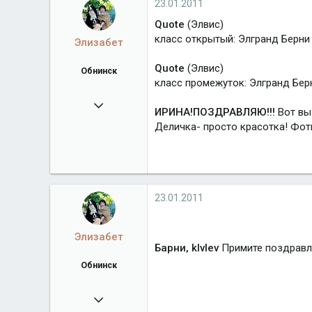
23.01.2011
Quote
(Элвис)
класс открытый: Элгранд Берни
Элизабет
Quote
(Элвис)
Обнинск
класс промежуток: Элгранд Бер
18.03.2010
ИРИНА!ПОЗДРАВЛЯЮ!!!
Вот вы
5 153
Деличка- просто красотка! Фот
Город
Обнинск
23.01.2011
Элизабет
Барни, klvlev
Примите поздравл
Обнинск
18.03.2010