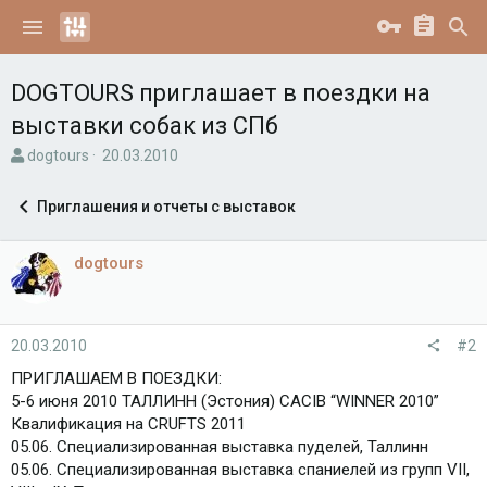
DOGTOURS приглашает в поездки на
выставки собак из СПб
А
Д
dogtours
20.03.2010
в
а
т
т
Приглашения и отчеты с выставок
о
а
р
н
т
а
dogtours
е
ч
м
а
ы
л
а
20.03.2010
#2
ПРИГЛАШАЕМ В ПОЕЗДКИ:
5-6 июня 2010 ТАЛЛИНН (Эстония) CACIB “WINNER 2010”
Квалификация на CRUFTS 2011
05.06. Специализированная выставка пуделей, Таллинн
05.06. Специализированная выставка спаниелей из групп VII,