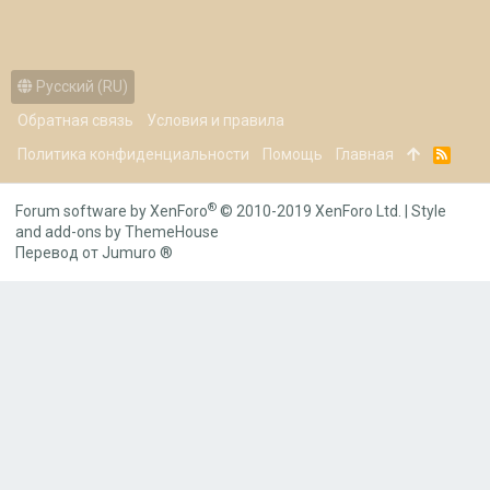
Русский (RU)
Обратная связь
Условия и правила
Политика конфиденциальности
Помощь
Главная
R
S
S
®
Forum software by XenForo
© 2010-2019 XenForo Ltd.
|
Style
and add-ons by ThemeHouse
Перевод от Jumuro ®