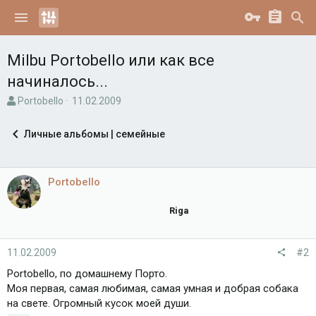
Milbu Portobello или как все
начиналось...
А
Д
Portobello
11.02.2009
в
а
т
т
Личные альбомы | семейные
о
а
р
н
т
а
е
ч
Portobello
м
а
ы
л
Riga
а
11.02.2009
#2
Portobello, по домашнему Порто.
Моя первая, самая любимая, самая умная и добрая собака
на свете. Огромный кусок моей души.