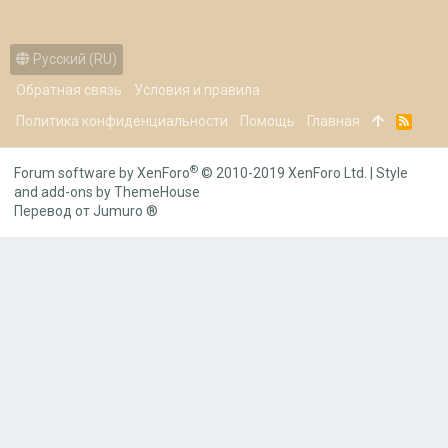
Русский (RU)
Обратная связь
Условия и правила
Политика конфиденциальности
Помощь
Главная
R
S
S
®
Forum software by XenForo
© 2010-2019 XenForo Ltd.
|
Style
and add-ons by ThemeHouse
Перевод от Jumuro ®