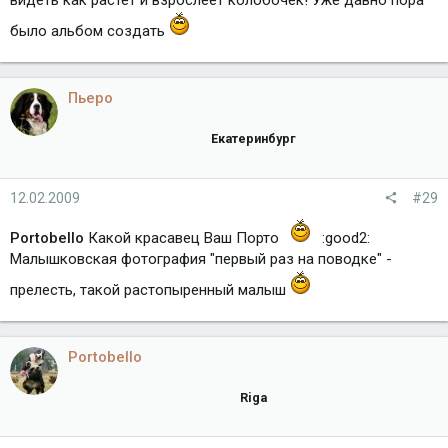
видеть как растет и взрослеет колобочек! Уже давно пора
было альбом создать
Пьеро
Екатеринбург
12.02.2009
#29
Portobello
Какой красавец Ваш Порто
:good2:
Малышковская фотография "первый раз на поводке" -
прелесть, такой растопыренный малыш
Portobello
Riga