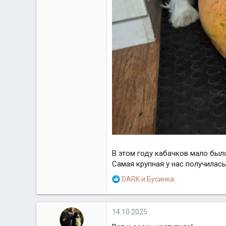
В этом году кабачков мало был
Самая крупная у нас получилась 
Р
DARK
и
Бусинка
е
а
к
14.10.2025
ц