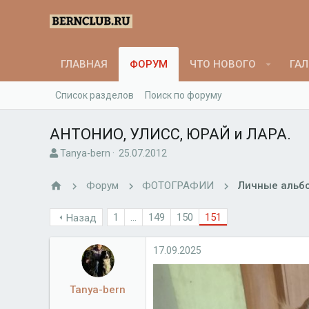
ГЛАВНАЯ
ФОРУМ
ЧТО НОВОГО
ГАЛ
Список разделов
Поиск по форуму
АНТОНИО, УЛИСС, ЮРАЙ и ЛАРА.
А
Д
Tanya-bern
25.07.2012
в
а
т
т
Форум
ФОТОГРАФИИ
Личные альбо
о
а
р
н
1
...
149
150
151
Назад
т
а
е
ч
м
а
17.09.2025
ы
л
а
Tanya-bern