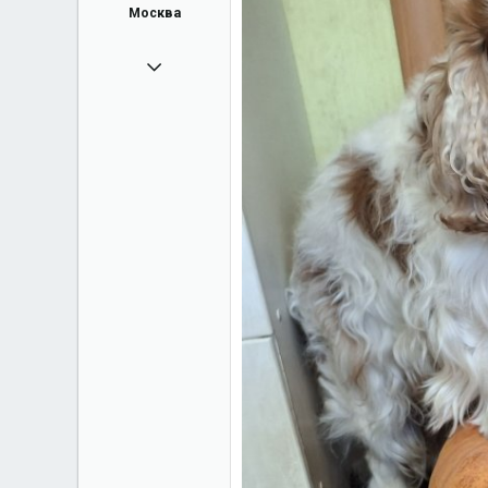
Москва
13.07.2012
15 275
50
+7 905 762 16 82
Город
Москва