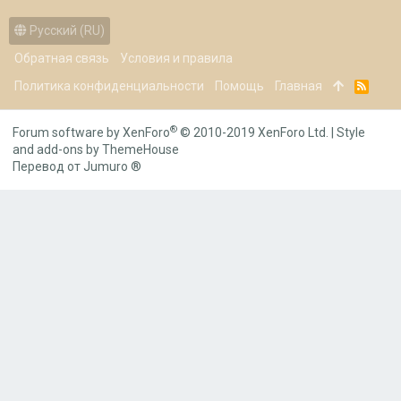
Русский (RU)
Обратная связь
Условия и правила
Политика конфиденциальности
Помощь
Главная
R
S
S
®
Forum software by XenForo
© 2010-2019 XenForo Ltd.
|
Style
and add-ons by ThemeHouse
Перевод от Jumuro ®