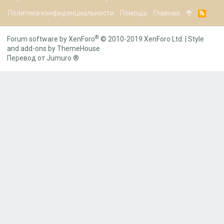
Политика конфиденциальности
Помощь
Главная
R
S
S
®
Forum software by XenForo
© 2010-2019 XenForo Ltd.
|
Style
and add-ons by ThemeHouse
Перевод от Jumuro ®