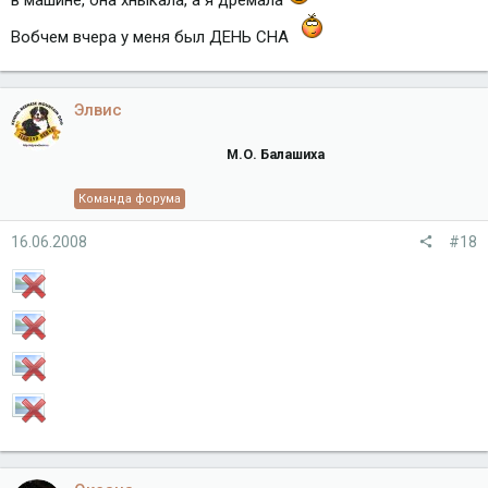
в машине, она хныкала, а я дремала
Вобчем вчера у меня был ДЕНЬ СНА
Элвис
М.О. Балашиха
Команда форума
16.06.2008
#18