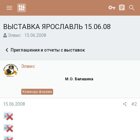
ВЫСТАВКА ЯРОСЛАВЛЬ 15.06.08
А
Д
Элвис
15.06.2008
в
а
т
т
Приглашения и отчеты с выставок
о
а
р
н
т
а
Элвис
е
ч
м
а
М.О. Балашиха
ы
л
а
Команда форума
15.06.2008
#2