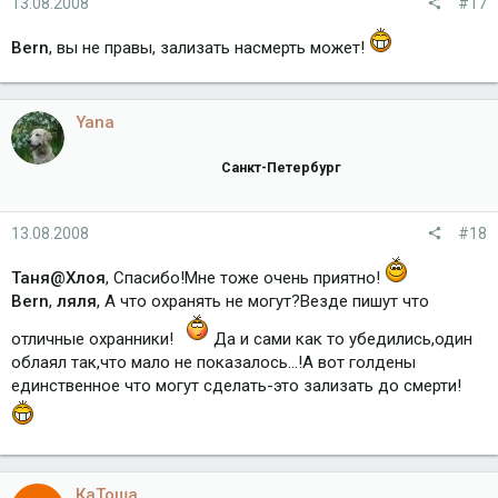
13.08.2008
#17
Bern
, вы не правы, зализать насмерть может!
Yana
Санкт-Петербург
13.08.2008
#18
Таня@Хлоя
, Спасибо!Мне тоже очень приятно!
Bern
,
ляля
, А что охранять не могут?Везде пишут что
отличные охранники!
Да и сами как то убедились,один
облаял так,что мало не показалось...!А вот голдены
единственное что могут сделать-это зализать до смерти!
КаТоша