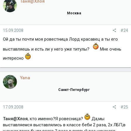
Таня@Хлоя
Москва
15.09.2008
#24
Ой да ты почти моя ровестница Лорд красавец а ты его
выставляешь и есть ли у него уже титулы?
Мне очень
интересно
Yana
Санкт-Петербург
17.09.2008
#25
Таня@Хлоя
, кто именно?Я ровесница?
Да,мы
выставляемся выставлялись в классе беби 2 раза, 2х ЛБП,в
щенках тоже были всего 2 раза в первый раз никакого