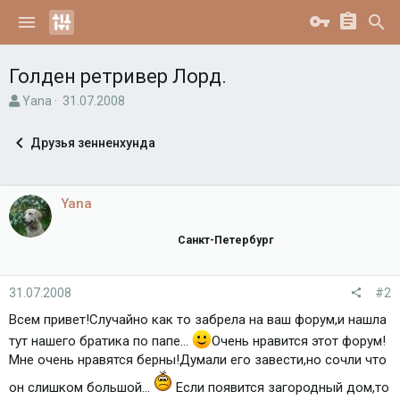
Голден ретривер Лорд.
А
Д
Yana
31.07.2008
в
а
т
т
Друзья зенненхунда
о
а
р
н
т
а
е
ч
Yana
м
а
ы
л
Санкт-Петербург
а
31.07.2008
#2
Всем привет!Случайно как то забрела на ваш форум,и нашла
тут нашего братика по папе...
Очень нравится этот форум!
Мне очень нравятся берны!Думали его завести,но сочли что
он слишком большой...
Если появится загородный дом,то