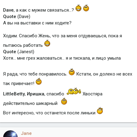
Dave
, а как с мужем связаться...?
Quote
(Dave)
А вы на выставки с ним ходите?
Ходим. Спасибо Жень, что за меня отдуваешься, пока я
пытаюсь работать
Quote
(Janest)
Хотя... мне грех жаловаться... я и тискала, и лицо умыла
Я рада, что тебе понравилось.
Кстати, он долеко не всех
так привечает!
LittleBetty
,
Иришка
, спасибо
Хвостяра
действительно шикарный
Вот интересно, что останется после линьки
Jane