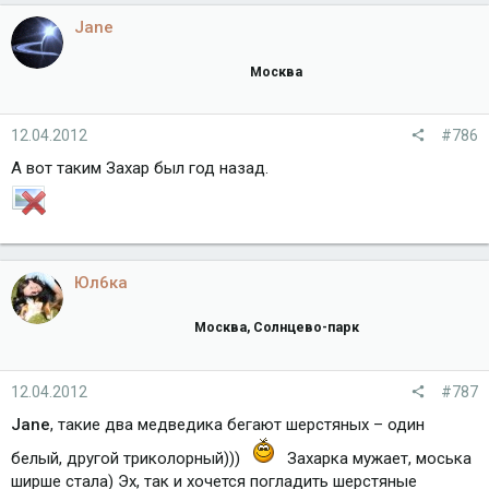
Jane
Москва
12.04.2012
#786
А вот таким Захар был год назад.
Юл6ка
Москва, Солнцево-парк
12.04.2012
#787
Jane
, такие два медведика бегают шерстяных – один
белый, другой триколорный)))
Захарка мужает, моська
ширше стала) Эх, так и хочется погладить шерстяные