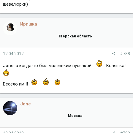
шевелюрки)
Иришка
Тверская область
12.04.2012
#788
Jane
, а когда-то был маленьким пусечкой....
Коняшка!
Весело им!!!
Jane
Москва