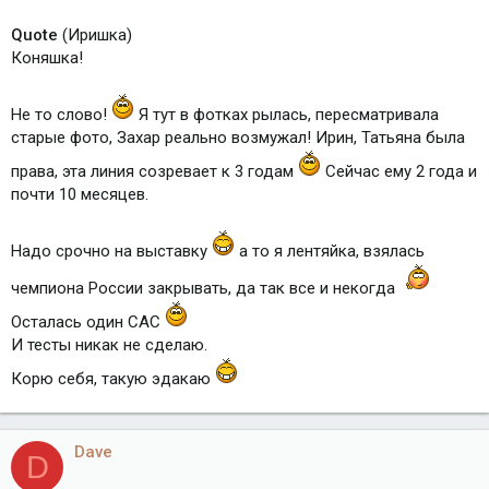
Quote
(Иришка)
Коняшка!
Не то слово!
Я тут в фотках рылась, пересматривала
старые фото, Захар реально возмужал! Ирин, Татьяна была
права, эта линия созревает к 3 годам
Сейчас ему 2 года и
почти 10 месяцев.
Надо срочно на выставку
а то я лентяйка, взялась
чемпиона России закрывать, да так все и некогда
Осталась один САС
И тесты никак не сделаю.
Корю себя, такую эдакаю
Dave
D