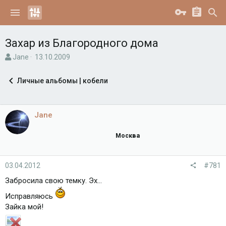
Захар из Благородного дома
А
Д
Jane
13.10.2009
в
а
т
т
Личные альбомы | кобели
о
а
р
н
т
а
е
ч
Jane
м
а
ы
л
Москва
а
03.04.2012
#781
Забросила свою темку. Эх...
Исправляюсь
Зайка мой!