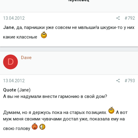
13.04.2012
#792
Jane
, да, парнишки уже совсем не мвлыши!а шкурки-то у них
какие классные
Dave
D
13.04.2012
#793
Quote
(Jane)
А вы не надумали внести гармонию в свой дом?
Думаем, но я держусь пока на старых позициях.
А вот
муж меня своими чувачами достал уже, показала ему на
свою голову