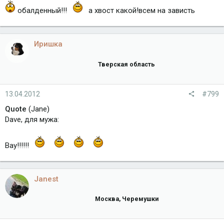
обалденный!!!
а хвост какой!всем на зависть
Иришка
Тверская область
13.04.2012
#799
Quote
(Jane)
Dave, для мужа:
Вау!!!!!!
Janest
Москва, Черемушки