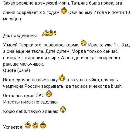
Захар реально возмужал! Ирин, Татьяна была права, эта
линия созревает к 3 годам
Сейчас ему 2 года и почти 10
месяцев.
Да, поздние мы...
У моей Террки это, наверное, карма.
Ириске уже 1 г. 3 м.,
а она еще не текла. Дитё дитем. Морда только сейчас
начинает становится шире. А она девчонка - созревает
раньше мальчишек.
Quote
(Jane)
Надо срочно на выставку
а то я лентяйка, взялась
чемпиона России закрывать, да так все и некогда blush
Осталась один САС
И тесты никак не сделаю.
Корю себя, такую эдакаю
Успеется!