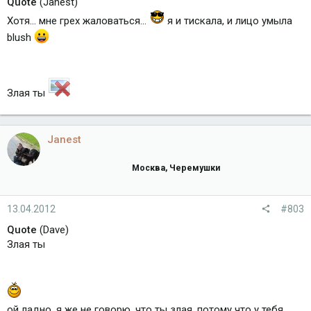
Quote
(Janest)
Хотя... мне грех жаловаться...
я и тискала, и лицо умыла
blush
Злая ты
Janest
Москва, Черемушки
13.04.2012
#803
Quote
(Dave)
Злая ты
ой ладно, я же не говорю, что ты злая, потому что у тебя