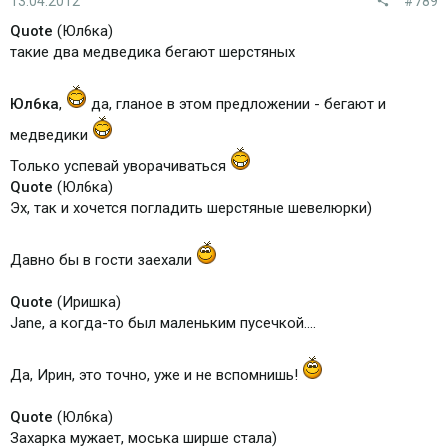
13.04.2012
#789
Quote
(Юл6ка)
такие два медведика бегают шерстяных
Юл6ка
,
да, гланое в этом предложении - бегают и
медведики
Только успевай уворачиваться
Quote
(Юл6ка)
Эх, так и хочется погладить шерстяные шевелюрки)
Давно бы в гости заехали
Quote
(Иришка)
Jane, а когда-то был маленьким пусечкой....
Да, Ирин, это точно, уже и не вспомнишь!
Quote
(Юл6ка)
Захарка мужает, моська ширше стала)