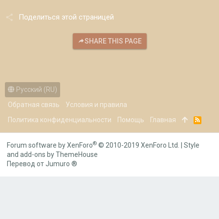
Поделиться этой страницей
SHARE THIS PAGE
Русский (RU)
Обратная связь
Условия и правила
Политика конфиденциальности
Помощь
Главная
R
S
S
®
Forum software by XenForo
© 2010-2019 XenForo Ltd.
|
Style
and add-ons by ThemeHouse
Перевод от Jumuro ®