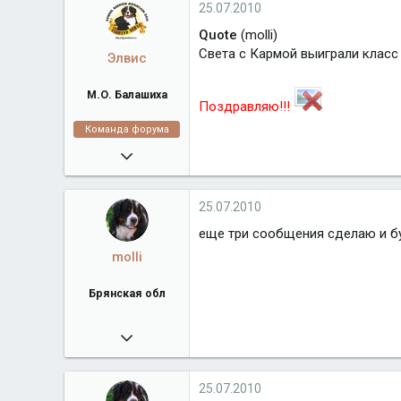
Город
Брянская обл
25.07.2010
Quote
(molli)
Света с Кармой выиграли класс
Элвис
М.О. Балашиха
Поздравляю!!!
Команда форума
16.02.2008
38 918
algrandberni.ru
25.07.2010
Город
М.О. Балашиха
еще три сообщения сделаю и б
molli
Брянская обл
25.07.2010
5 259
Город
Брянская обл
25.07.2010