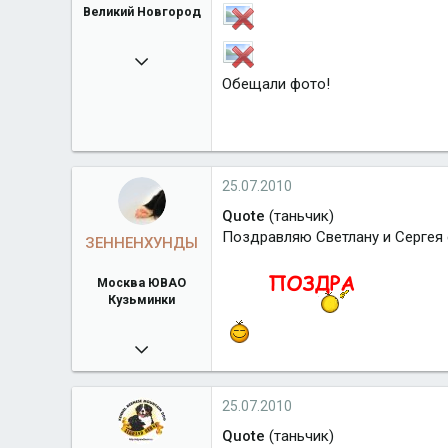
Великий Новгород
26.07.2009
Обещали фото!
14 957
Город
Великий Новгород
25.07.2010
Quote
(таньчик)
Поздравляю Светлану и Сергея 
ЗЕННЕНХУНДЫ
Москва ЮВАО
Кузьминки
17.03.2009
4 498
bernxund.narod.ru
25.07.2010
Город
Москва ЮВАО Кузьминки
Quote
(таньчик)