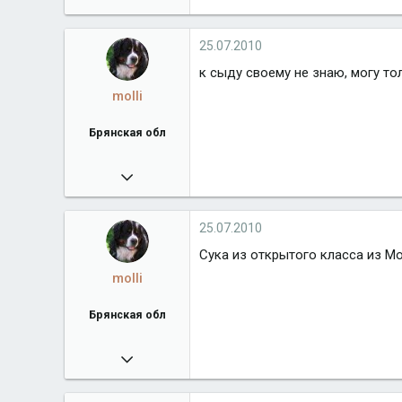
38 918
algrandberni.ru
25.07.2010
Город
М.О. Балашиха
к сыду своему не знаю, могу т
molli
Брянская обл
25.07.2010
5 259
Город
Брянская обл
25.07.2010
Сука из открытого класса из М
molli
Брянская обл
25.07.2010
5 259