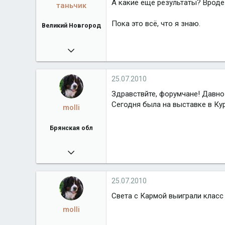
А какие еще результаты? Вроде 
таньчик
Пока это всё, что я знаю.
Великий Новгород
26.07.2009
14 957
Город
Великий Новгород
25.07.2010
Здравствйте, форумчане! Давно 
Сегодня была на выставке в Кур
molli
Брянская обл
25.07.2010
5 259
Город
Брянская обл
25.07.2010
Света с Кармой выиграли класс
molli