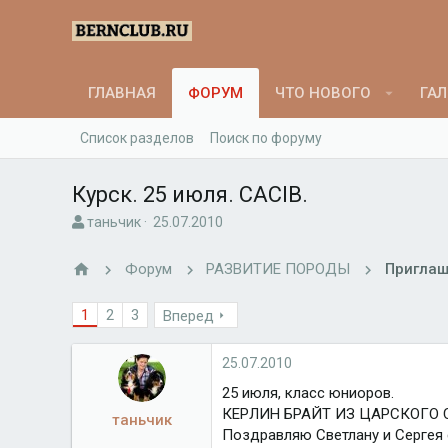
ГЛАВНАЯ
ФОРУМ
ЧТО НОВОГО
ГАЛ
Список разделов
Поиск по форуму
Курск. 25 июля. CACIB.
А
Д
таньчик
25.07.2010
в
а
т
т
Форум
РАЗВИТИЕ ПОРОДЫ
Приглаш
о
а
р
н
1
2
3
Вперед
т
а
е
ч
м
а
25.07.2010
ы
л
а
25 июля, класс юниоров.
КЕРЛИН БРАЙТ ИЗ ЦАРСКОГО СЕЛА
таньчик
Поздравляю Светлану и Сергея 