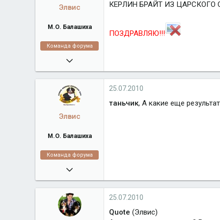
КЕРЛИН БРАЙТ ИЗ ЦАРСКОГО СЕЛА
Элвис
М.О. Балашиха
ПОЗДРАВЛЯЮ!!!
Команда форума
16.02.2008
38 918
algrandberni.ru
25.07.2010
Город
М.О. Балашиха
таньчик
, А какие еще результа
Элвис
М.О. Балашиха
Команда форума
16.02.2008
38 918
algrandberni.ru
25.07.2010
Город
М.О. Балашиха
Quote
(Элвис)