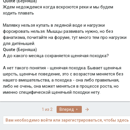
Quote
(Берняша)
Ждем недождемся когда вскроются реки и мы будем
ходить плавать
Малявку нельзя купать в ледяной воде и нагрузки
форсировать нельзя. Мышцы развивать нужно, но без
фанатизма, почитайте на форуме, тут много тем про нагрузки
для дитёнышей.
Quote
(Берняша)
А до какого месяца сохраняется щенячая походка?
А нет такого понятия - щенячая походка. Бывает щенячья
шерсть, щенячье поведение, это с возрастом меняется без
нашего вмешательства, а походка - она либо правильная,
либо не очень, она может меняться в процессе роста, но
именно специфической щенячьей походки нету.
Последняя
1 из 2
Вперед
Вам необходимо войти или зарегистрироваться, чтобы здесь 