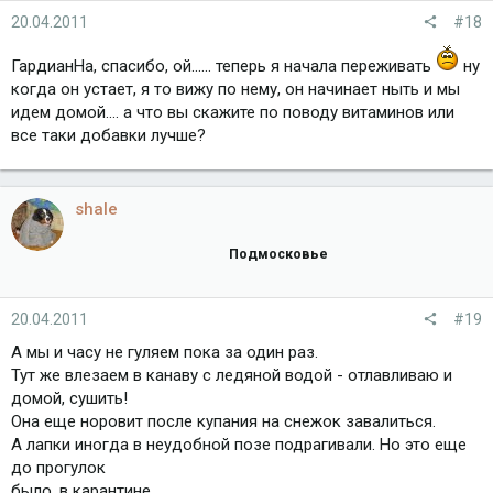
20.04.2011
#18
ГардианНа, спасибо, ой...... теперь я начала переживать
ну
когда он устает, я то вижу по нему, он начинает ныть и мы
идем домой.... а что вы скажите по поводу витаминов или
все таки добавки лучше?
shale
Подмосковье
20.04.2011
#19
А мы и часу не гуляем пока за один раз.
Тут же влезаем в канаву с ледяной водой - отлавливаю и
домой, сушить!
Она еще норовит после купания на снежок завалиться.
А лапки иногда в неудобной позе подрагивали. Но это еще
до прогулок
было, в карантине.