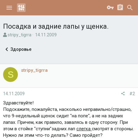
Посадка и задние лапы у щенка.
А
Д
stripy_tigrra
14.11.2009
в
а
т
т
Здоровье
о
а
р
н
т
а
е
ч
stripy_tigrra
S
м
а
ы
л
а
14.11.2009
#2
Здравствуйте!
Подскажите, пожалуйста, насколько неправильно/страшно,
что 9-недельный щенок сидит "на попе", а не на задних
лапах. Причем, как правило, завалясь в одну сторону. При
этом в стойке "ступни"задних лап
слегка
смотрят в стороны.
Нужно ли этим что-то делать? Само пройдет?