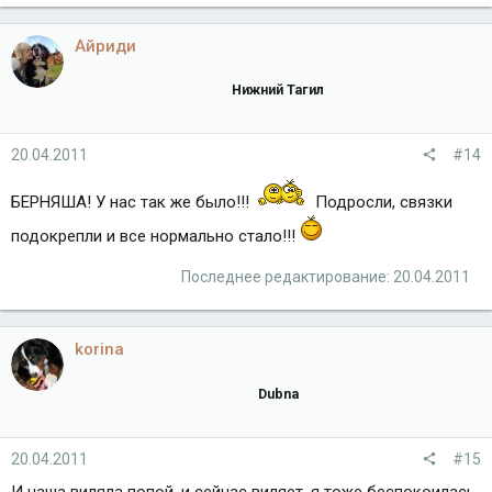
Айриди
Нижний Тагил
20.04.2011
#14
БЕРНЯША! У нас так же было!!!
Подросли, связки
подокрепли и все нормально стало!!!
Последнее редактирование:
20.04.2011
korina
Dubna
20.04.2011
#15
И наша виляла попой, и сейчас виляет, я тоже беспокоилась,