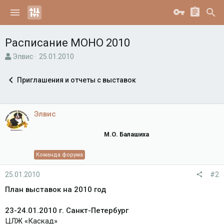
Расписание МОНО 2010
А
Д
Элвис
25.01.2010
в
а
т
т
Приглашения и отчеты с выставок
о
а
р
н
т
а
е
ч
Элвис
м
а
ы
л
М.О. Балашиха
а
Команда форума
25.01.2010
#2
План выставок на 2010 год
23-24.01.2010 г. Санкт-Петербург
ЦЛЖ «Каскад»