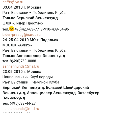
griffin@ya.ru
03.04.2010 г. Москва
Ранг Выставки – Победитель Клуба
Только Бернский Зенненхунд
ЦЛЖ «Лидер Престиж»
тел.
495)423-63-77, 8-910-408-54-96
Lider-prestig@narod.ru
24-25.04.2010 МО г. Подольск
МООЛЖ «Амиго»
Ранг Выставки – Победитель Клуба
Только Аппенцеллер Зенненхунд
тел. 8(496)763-0088
sennenhunds@mail.ru
23.05.2010 г. Москва
Национальный Клуб породы
Ранг Выставки – Чемпион Клуба
Бернский Зенненхунд, Большой Швейцарский
Зенненхунд, Аппенцеллер Зенненхунд, Энтлебухер
Зенненхунд
тел. (495)688-44-27
sennenhunds@mail.ru