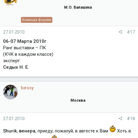
М.О. Балашиха
Команда форума
27.01.2010
#17
06-07 Марта 2010г.
Ранг выставки – ПК
(КЧК в каждом классе)
эксперт:
Седых Н. Е.
bessy
Москва
27.01.2010
#18
Shurik
,
венера
, приеду, пожалуй, в авгесте к Вам
Хоть в