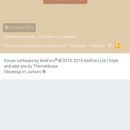
Русский (RU)
Обратная связь
Условия и правила
Политика конфиденциальности
Помощь
Главная
R
S
S
®
Forum software by XenForo
© 2010-2019 XenForo Ltd.
|
Style
and add-ons by ThemeHouse
Перевод от Jumuro ®