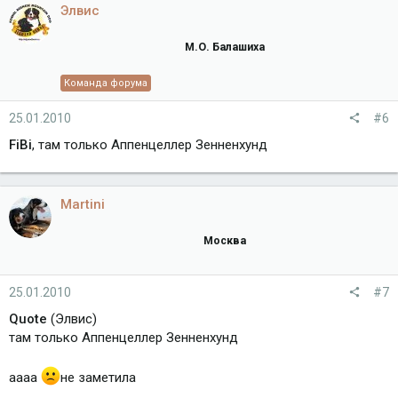
Элвис
М.О. Балашиха
Команда форума
25.01.2010
#6
FiBi
, там только Аппенцеллер Зенненхунд
Martini
Москва
25.01.2010
#7
Quote
(Элвис)
там только Аппенцеллер Зенненхунд
аааа
не заметила