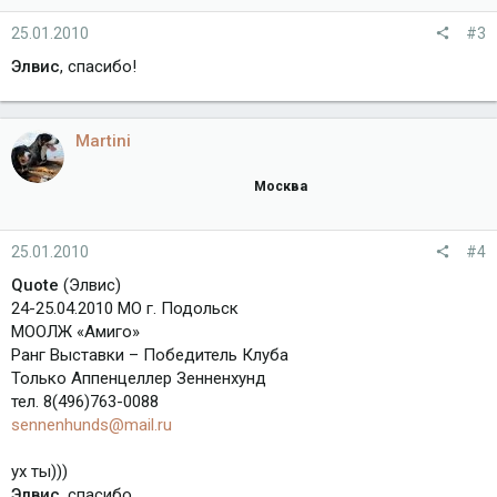
25.01.2010
#3
Элвис
, спасибо!
Martini
Москва
25.01.2010
#4
Quote
(Элвис)
24-25.04.2010 МО г. Подольск
МООЛЖ «Амиго»
Ранг Выставки – Победитель Клуба
Только Аппенцеллер Зенненхунд
тел. 8(496)763-0088
sennenhunds@mail.ru
ух ты)))
Элвис
, спасибо