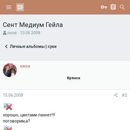
Сент Медиум Гейла
А
Д
ляля
15.06.2008
в
а
т
т
Личные альбомы | суки
о
а
р
н
т
а
е
ч
ляля
м
а
ы
л
Брянск
а
15.06.2008
#2
хорошо, цветами пахнет!!!
поговорим,а?