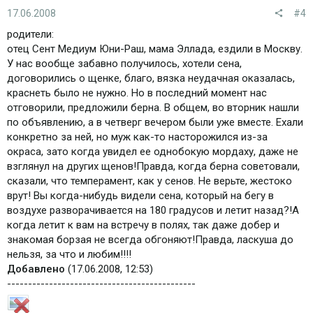
17.06.2008
#4
родители:
отец Сент Медиум Юни-Раш, мама Эллада, ездили в Москву.
У нас вообще забавно получилось, хотели сена,
договорились о щенке, благо, вязка неудачная оказалась,
краснеть было не нужно. Но в последний момент нас
отговорили, предложили берна. В общем, во вторник нашли
по объявлению, а в четверг вечером были уже вместе. Ехали
конкретно за ней, но муж как-то насторожился из-за
окраса, зато когда увидел ее однобокую мордаху, даже не
взглянул на других щенов!Правда, когда берна советовали,
сказали, что темперамент, как у сенов. Не верьте, жестоко
врут! Вы когда-нибудь видели сена, который на бегу в
воздухе разворачивается на 180 градусов и летит назад?!А
когда летит к вам на встречу в полях, так даже добер и
знакомая борзая не всегда обгоняют!Правда, ласкуша до
нельзя, за что и любим!!!!
Добавлено
(17.06.2008, 12:53)
---------------------------------------------