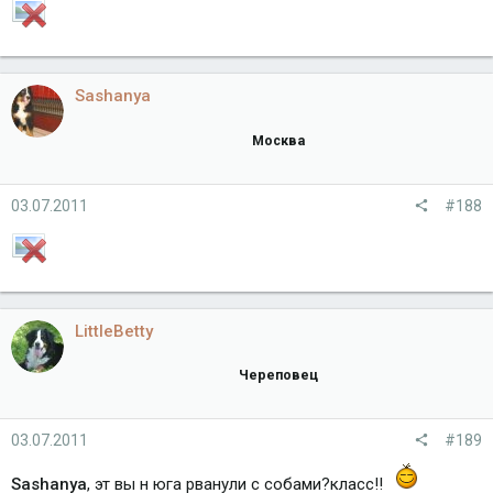
Sashanya
Москва
03.07.2011
#188
LittleBetty
Череповец
03.07.2011
#189
Sashanya
, эт вы н юга рванули с собами?класс!!