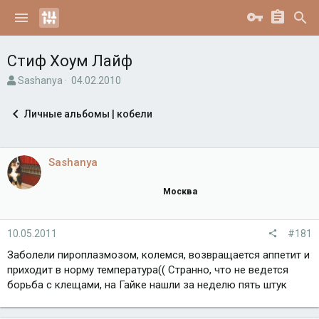
Стиф Хоум Лайф
А
Д
Sashanya
04.02.2010
в
а
т
т
Личные альбомы | кобели
о
а
р
н
т
а
е
ч
Sashanya
м
а
ы
л
Москва
а
10.05.2011
#181
Заболели пироплазмозом, колемся, возвращается аппетит и
приходит в норму температура(( Странно, что не ведется
борьба с клещами, на Гайке нашли за неделю пять штук