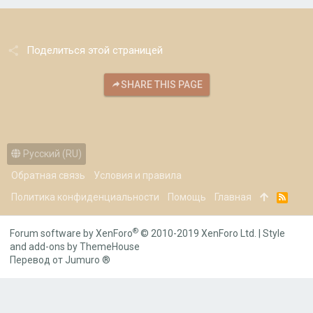
Поделиться этой страницей
SHARE THIS PAGE
Русский (RU)
Обратная связь
Условия и правила
Политика конфиденциальности
Помощь
Главная
R
S
S
®
Forum software by XenForo
© 2010-2019 XenForo Ltd.
|
Style
and add-ons by ThemeHouse
Перевод от Jumuro ®