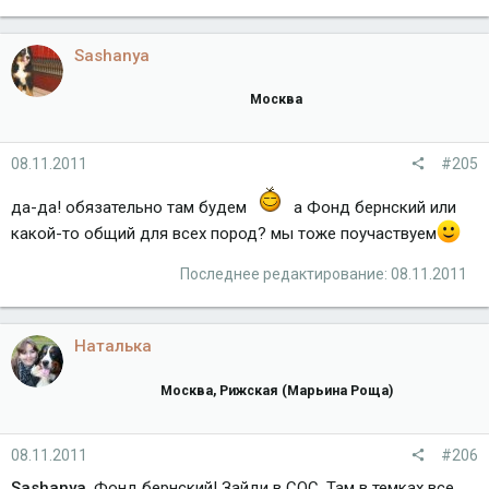
Sashanya
Москва
08.11.2011
#205
да-да! обязательно там будем
а Фонд бернский или
какой-то общий для всех пород? мы тоже поучаствуем
Последнее редактирование:
08.11.2011
Наталька
Москва, Рижская (Марьина Роща)
08.11.2011
#206
Sashanya
, Фонд бернский! Зайди в СОС. Там в темках все