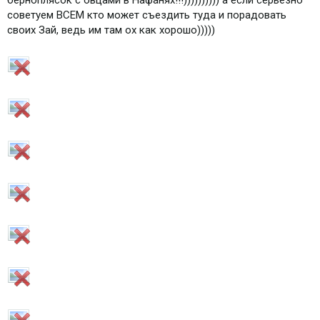
берноплясок с овцами в Нафанях!!!)))))))))) а если серьезно
советуем ВСЕМ кто может съездить туда и порадовать
своих Зай, ведь им там ох как хорошо)))))