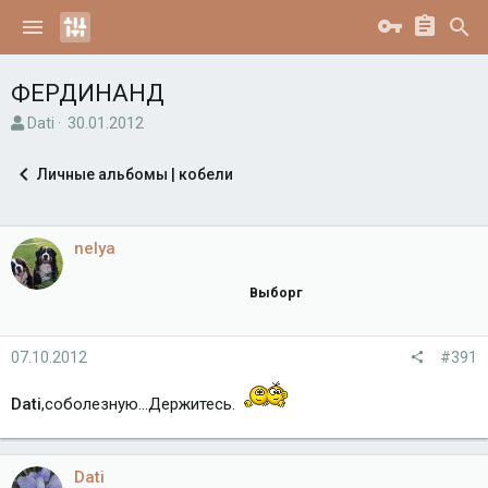
ФЕРДИНАНД
А
Д
Dati
30.01.2012
в
а
т
т
Личные альбомы | кобели
о
а
р
н
т
а
е
ч
nelya
м
а
ы
л
Выборг
а
07.10.2012
#391
Dati
,соболезную...Держитесь.
Dati