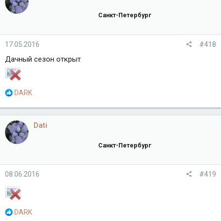
Санкт-Петербург
17.05.2016
#418
Дачный сезон открыт
Р
DARK
е
а
к
Dati
ц
и
Санкт-Петербург
и
:
08.06.2016
#419
Р
DARK