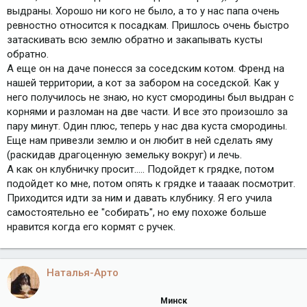
выдраны. Хорошо ни кого не было, а то у нас папа очень
ревностно относится к посадкам. Пришлось очень быстро
затаскивать всю землю обратно и закапывать кусты
обратно.
А еще он на даче понесся за соседским котом. Френд на
нашей территории, а кот за забором на соседской. Как у
него получилось не знаю, но куст смородины был выдран с
корнями и разломан на две части. И все это произошло за
пару минут. Один плюс, теперь у нас два куста смородины.
Еще нам привезли землю и он любит в ней сделать яму
(раскидав драгоценную земельку вокруг) и лечь.
А как он клубничку просит..... Подойдет к грядке, потом
подойдет ко мне, потом опять к грядке и таааак посмотрит.
Приходится идти за ним и давать клубнику. Я его учила
самостоятельно ее "собирать", но ему похоже больше
нравится когда его кормят с ручек.
Наталья-Арто
Минск