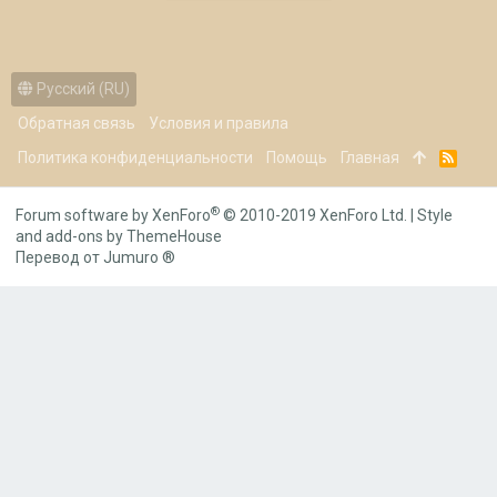
Русский (RU)
Обратная связь
Условия и правила
Политика конфиденциальности
Помощь
Главная
R
S
S
®
Forum software by XenForo
© 2010-2019 XenForo Ltd.
|
Style
and add-ons by ThemeHouse
Перевод от Jumuro ®