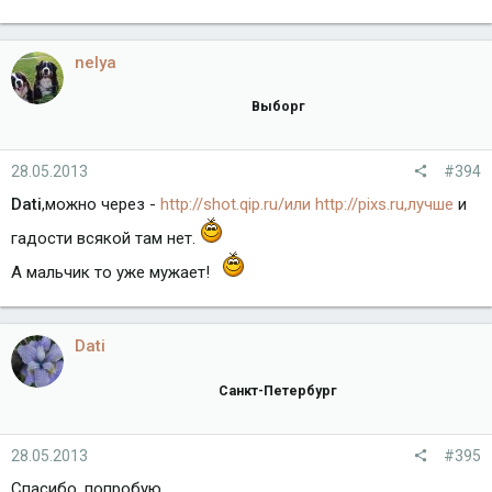
nelya
Выборг
28.05.2013
#394
Dati
,можно через -
http://shot.qip.ru/или
http://pixs.ru,лучше
и
гадости всякой там нет.
А мальчик то уже мужает!
Dati
Санкт-Петербург
28.05.2013
#395
Спасибо, попробую