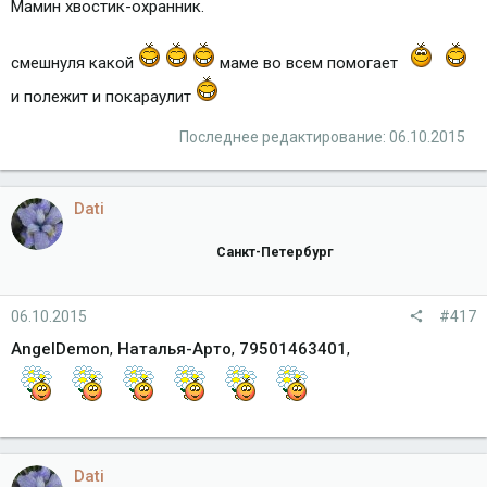
Мамин хвостик-охранник.
смешнуля какой
маме во всем помогает
и полежит и покараулит
Последнее редактирование:
06.10.2015
Dati
Санкт-Петербург
06.10.2015
#417
AngelDemon
,
Наталья-Арто
,
79501463401
,
Dati