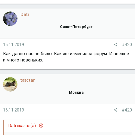
е
а
к
Dati
ц
и
Санкт-Петербург
и
:
15.11.2019
#420
Как давно нас не было. Как же изменился форум. И внешне
и много новеньких.
tatctar
Москва
16.11.2019
#420
Dati сказал(а):