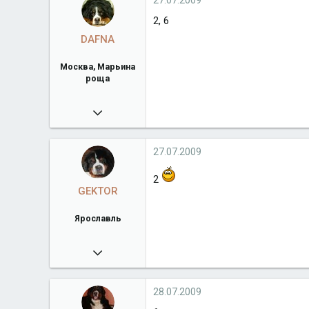
27.07.2009
Город
Бельгия
2, 6
DAFNA
Москва, Марьина
роща
09.08.2008
7 194
Город
Москва, Марьина роща
27.07.2009
2
GEKTOR
Ярославль
25.01.2009
6 333
www.alpine-joy.ru
28.07.2009
Город
Ярославль