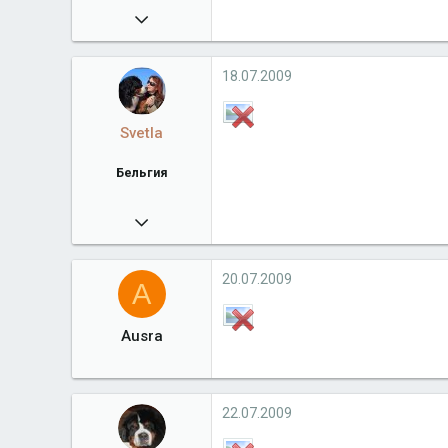
02.05.2009
3 323
shellhouse.ru
18.07.2009
Город
Москва
Svetla
Бельгия
07.07.2008
22 871
www.bernsego.com
20.07.2009
A
Город
Бельгия
Ausra
22.07.2009