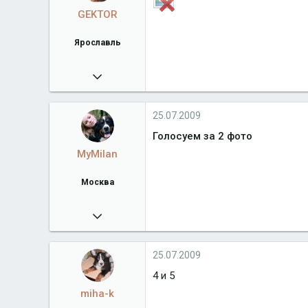
GEKTOR
Ярославль
25.01.2009
6 333
www.alpine-joy.ru
25.07.2009
Город
Ярославль
Голосуем за 2 фото
MyMilan
Москва
01.12.2007
5 378
bernclub.ru
25.07.2009
Город
Москва
4 и 5
miha-k