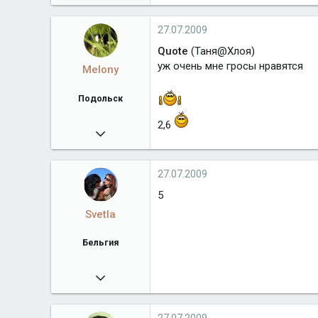
1 717
Город
Москва
27.07.2009
Quote
(Таня@Хлоя)
уж очень мне гросы нравятся
Melony
Подольск
2,6
13.02.2009
11 868
www.grossdog.ru
27.07.2009
Город
Подольск
5
Svetla
Бельгия
07.07.2008
22 871
www.bernsego.com