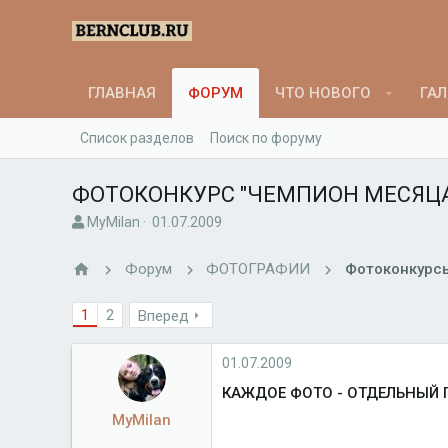
ГЛАВНАЯ
ФОРУМ
ЧТО НОВОГО
ГАЛ
Список разделов
Поиск по форуму
ФОТОКОНКУРС "ЧЕМПИОН МЕСЯЦ
А
Д
MyMilan
01.07.2009
в
а
т
т
Форум
ФОТОГРАФИИ
Фотоконкурс
о
а
р
н
1
2
Вперед
т
а
е
ч
м
а
01.07.2009
ы
л
а
КАЖДОЕ ФОТО - ОТДЕЛЬНЫЙ 
MyMilan