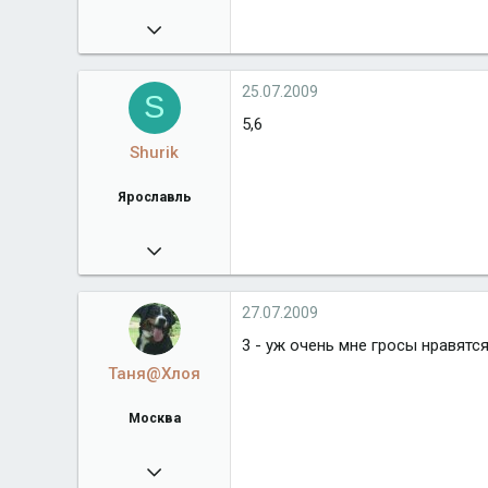
04.12.2007
936
Город
Воронеж
25.07.2009
S
5,6
Shurik
Ярославль
15.05.2008
3 075
mail.ru
27.07.2009
Город
Ярославль
3 - уж очень мне гросы нравятся
Таня@Хлоя
Москва
26.07.2008