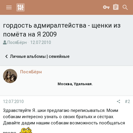
гордость адмиралтейства - щенки из
помёта на Я 2009
А
Д
ПосяБёрн
12.07.2010
в
а
т
т
Личные альбомы | семейные
о
а
р
н
т
а
ПосяБёрн
е
ч
м
а
Москва, Удельная.
ы
л
а
12.07.2010
#2
Здравствуйте Я...шки предлагаю переписываться. Моим
собакам интересно узнать о своих братьях и сёстрах.
Давайте дадим нашим собакам возможность пообщаться
вволю.