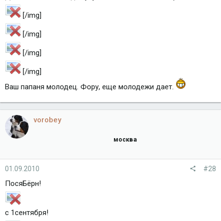
[/img]
[/img]
[/img]
[/img]
Ваш папаня молодец. Фору, еще молодежи дает.
vorobey
москва
01.09.2010
#28
ПосяБёрн!
с 1сентября!