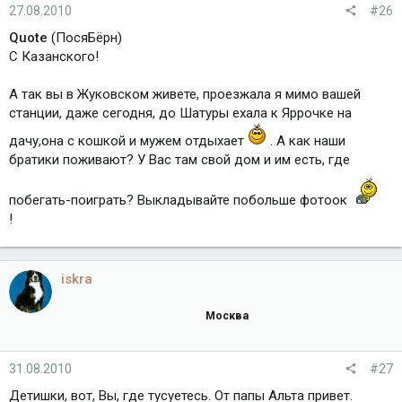
27.08.2010
#26
Quote
(ПосяБёрн)
С Казанского!
А так вы в Жуковском живете, проезжала я мимо вашей
станции, даже сегодня, до Шатуры ехала к Яррочке на
дачу,она с кошкой и мужем отдыхает
. А как наши
братики поживают? У Вас там свой дом и им есть, где
побегать-поиграть? Выкладывайте побольше фотоок
!
iskra
Москва
31.08.2010
#27
Детишки, вот, Вы, где тусуетесь. От папы Альта привет.