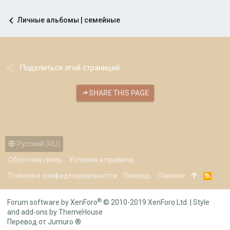
Личные альбомы | семейные
Поделиться этой страницей
SHARE THIS PAGE
Русский (RU)
Обратная связь
Условия и правила
Политика конфиденциальности
Помощь
Главная
R
S
S
®
Forum software by XenForo
© 2010-2019 XenForo Ltd.
|
Style
and add-ons by ThemeHouse
Перевод от Jumuro ®