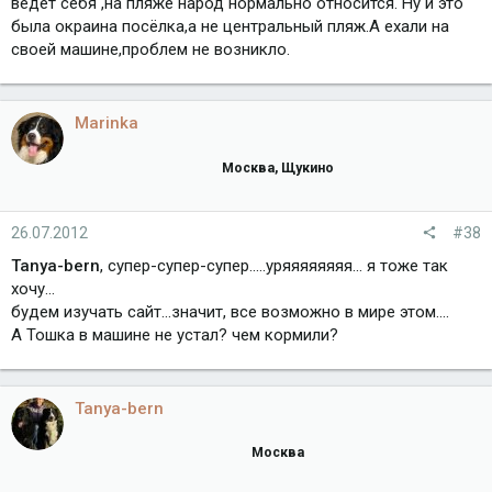
ведёт себя ,на пляже народ нормально относится. Ну и это
была окраина посёлка,а не центральный пляж.А ехали на
своей машине,проблем не возникло.
Marinka
Москва, Щукино
26.07.2012
#38
Tanya-bern
, супер-супер-супер.....уряяяяяяяя... я тоже так
хочу...
будем изучать сайт...значит, все возможно в мире этом....
А Тошка в машине не устал? чем кормили?
Tanya-bern
Москва