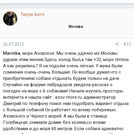
Tanya-bern
Москва
26.07.2012
#37
Marinka
, море Азовское. Мы очень удачно мз Москвы
удрали этим июнем.Здесь холод был,а там +32, море тёплое.
А как решились? Я на подъём очень лёгкая. У мужа были
сомнения очень-очень большие. Он вообще думал,что с
приобретением собаки отдыхать будем только на даче.
Случайно на форуме лабрадоров увидела рассказ о
поездке на море с 6 собаками! Начала изучать просторы
интернета и нашла сайт : azov-more.ru ,администратор
Дмитрий по телефону помог нам подобрать вариант отдыха
с большой собакой.Он работает по всему побережью
Азовского и Черного морей. А мы были в станице
Голубицкая ,снимали домик без хозяев,со всеми
удобствами и до моря 60 метров. Если собака адекватно