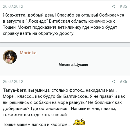
26.07.2012
#35
Жоржетта
, добрый день! Спасибо за отзывы! Собираемся
в августе в " Лосвидо" Витебская область,конечно же с
Тошей. Может подскажите вет.клинику где можно будет
справку взять на обратную дорогу.
Marinka
Москва, Щукино
26.07.2012
#36
Tanya-bern
, вы умница, столько фоток... накидали нам....
Море... классс... как будто бы Балтийское.. Я не права? и как
вы решились с собакой на море рвануть? Не боялись? как
добирались? Где остановились... Напишите мне, плиззз,
тоже хочется отдыхать с песой...
Тошке машем лапкой и хвостом....