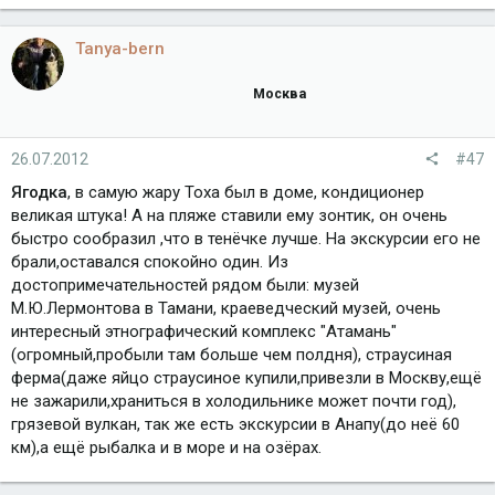
Tanya-bern
Москва
26.07.2012
#47
Ягодка
, в самую жару Тоха был в доме, кондиционер
великая штука! А на пляже ставили ему зонтик, он очень
быстро сообразил ,что в тенёчке лучше. На экскурсии его не
брали,оставался спокойно один. Из
достопримечательностей рядом были: музей
М.Ю.Лермонтова в Тамани, краеведческий музей, очень
интересный этнографический комплекс "Атамань"
(огромный,пробыли там больше чем полдня), страусиная
ферма(даже яйцо страусиное купили,привезли в Москву,ещё
не зажарили,храниться в холодильнике может почти год),
грязевой вулкан, так же есть экскурсии в Анапу(до неё 60
км),а ещё рыбалка и в море и на озёрах.