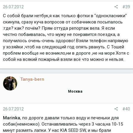
26.07.2012
#39
С собой брали нетбук,я как только фотки в "однокласники"
скинула, сразу куча вопросов от собачников посыпалось
:где? как? почём? Прям оттуда репортаж вела. Я если
честно побаивалась, что мужу не понравится поездка, а
получилось очень-очень здорово! Взяли телефон напрямую
у хозяйки ,чтоб на следующий год опять рвануть. С Тошей
проблем вообще не возникло,ни в дороге ,не на море.Хотя с
собой на всякий пожарный взяли всё что можно и нельзя.
Tanya-bern
Москва
26.07.2012
#40
Marinka
, по дороге давали только воду и печеньки для
собак(немножко). Останавливались через 3 часа,на 10-15
минут размять лапки. У нас KIA SEED SW, и мы брали