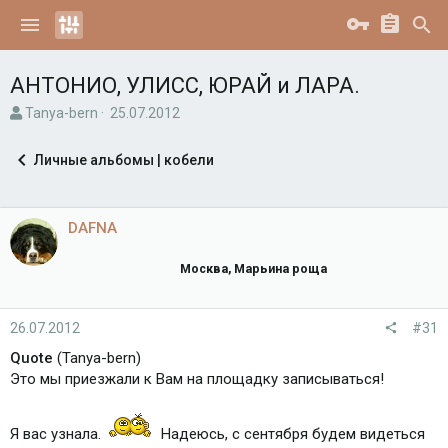
АНТОНИО, УЛИСС, ЮРАЙ и ЛАРА.
А
Д
Tanya-bern
25.07.2012
в
а
т
т
Личные альбомы | кобели
о
а
р
н
т
а
е
ч
DAFNA
м
а
ы
л
Москва, Марьина роща
а
26.07.2012
#31
Quote
(Tanya-bern)
Это мы приезжали к Вам на площадку записываться!
Я вас узнала.
Надеюсь, с сентября будем видеться