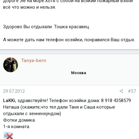
дороге ,не на море.Хотя с собой на всякий пожарный взяли
всё что можно и нельзя.
Здорово Вы отдыхали. Тошка красавец.
А можете дать нам телефон хозяйки, понравился Ваш отдых.
Tanya-bern
Москва
29.07.2012
#57
LaKKi
, здравствуйте! Телефон хозяйки дома: 8 918 4358579
Наташа (скажите,что тел.дали Таня и Саша которые
отдыхали с зенненхундом)
Фотки домика.
1-я комната.