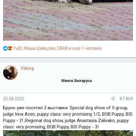
Р
YulD
,
Маша Шивцова
,
DARK
и еще 1 человек
е
а
к
Viking
ц
и
Минск.Беларусь
и
:
25.08.2020
#7 869
Бруно уже посетил 2 выставки :Special dog show of II group,
judge Irina Azen, puppy class: very promising 1/2, BOB Puppy, BIS
Puppy - 2! ;Regional dog show, judge Anastasia Zalivako, puppy
class: very promising, BOB Puppy, BIS Puppy - 3!