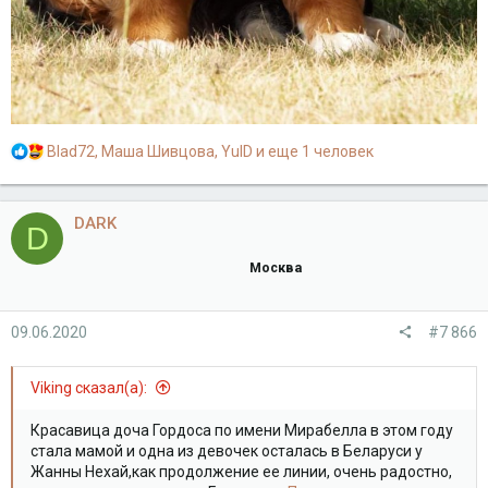
Р
Blad72
,
Маша Шивцова
,
YulD
и еще 1 человек
е
а
к
DARK
D
ц
и
Москва
и
:
09.06.2020
#7 866
Viking сказал(а):
Красавица доча Гордоса по имени Мирабелла в этом году
стала мамой и одна из девочек осталась в Беларуси у
Жанны Нехай,как продолжение ее линии, очень радостно,