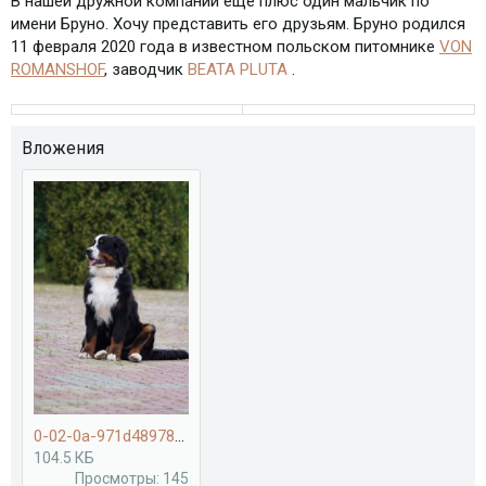
В нашей дружной компании еще плюс один мальчик по
имени Бруно. Хочу представить его друзьям. Бруно родился
11 февраля 2020 года в известном польском питомнике
VON
ROMANSHOF
, заводчик
BEATA PLUTA
.
Вложения
0-02-0a-971d489783957b8f2fc2990fd8897910c9f164ef6fc0327ed92cc0c13b284997_b4be78c9.jpg
104.5 КБ
Просмотры: 145