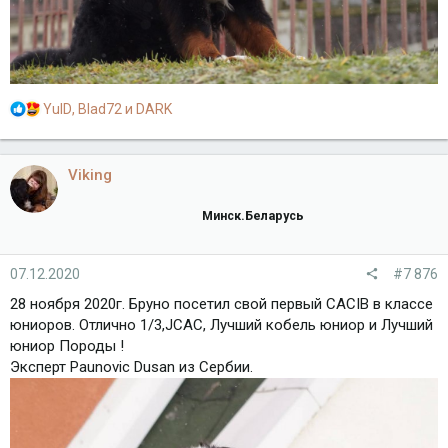
Р
YulD
,
Blad72
и
DARK
е
а
к
Viking
ц
и
Минск.Беларусь
и
:
07.12.2020
#7 876
28 ноября 2020г. Бруно посетил свой первый CACIB в классе
юниоров. Отлично 1/3,JCAC, Лучший кобель юниор и Лучший
юниор Породы !
Эксперт Paunovic Dusan из Сербии.