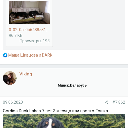
0-02-0a-0b6488531e719d743a3fbdbacd0a502112fb79196d19d6b7a22cede80d252315_3dd12b51.jpg
96.7 КБ
Просмотры: 193
Р
Маша Шивцова
и
DARK
е
а
к
Viking
ц
и
Минск.Беларусь
и
:
09.06.2020
#7 862
Gordios Duok Labas 7 лет 3 месяца или просто Гошка .