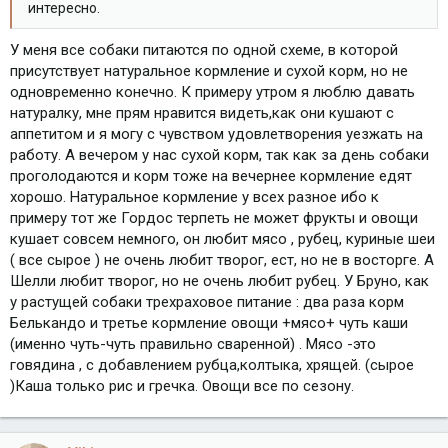
интересно.
У меня все собаки питаются по одной схеме, в которой
присутствует натуральное кормление и сухой корм, но не
одновременно конечно. К примеру утром я люблю давать
натуралку, мне прям нравится видеть,как они кушают с
аппетитом и я могу с чувством удовлетворения уезжать на
работу. А вечером у нас сухой корм, так как за день собаки
проголодаются и корм тоже на вечернее кормление едят
хорошо. Натуральное кормление у всех разное ибо к
примеру тот же Гордос терпеть не может фрукты и овощи
кушает совсем немного, он любит мясо , рубец, куриные шеи
( все сырое ) не очень любит творог, ест, но не в восторге. А
Шелли любит творог, но не очень любит рубец. У Бруно, как
у растущей собаки трехраховое питание : два раза корм
Белькандо и третье кормление овощи +мясо+ чуть каши
(именно чуть-чуть правильно сваренной) . Мясо -это
говядина , с добавлением рубца,колтыка, хрящей. (сырое
)Каша только рис и гречка. Овощи все по сезону.