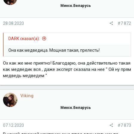
и
Минск.Беларусь
и
:
28.08.2020
#7 872
DARK сказал(а):
Она как медведица. Мощная такая, прелесть!
Ох как же мне приятно! Благодарю, она действительно такая
как медведик вся , даже эксперт сказала на нее " Ой ну прям
медведь медведем "
Viking
Минск.Беларусь
07.12.2020
#7 873