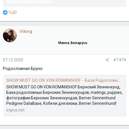
Р
YulD
е
а
к
Viking
ц
и
Минск.Беларусь
и
:
07.12.2020
#7 874
Родословная Бруно
SHOW MUST GO ON VON ROMANSHOF - База Родословных Бернских Зенненхундов - World Pedigree DataBase Berner SennenhundSHOW MUST GO ON VON ROMANSHOF - База Родословных Бернский Зенненхунд - World Pedigree DataBase Berner Sennenhund
SHOW MUST GO ON VON ROMANSHOF Бернский Зенненхунд,
База родословных Бернских Зенненхундов, matings, puppies,
фотографии Бернских Зенненхундов, Berner Sennenhund
Pedigree DataBase, Кобели для вязки, Berner Sennenhund!
ingrus.net