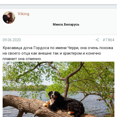
е
а
к
Viking
ц
и
Минск.Беларусь
и
:
09.06.2020
#7 864
Красавица доча Гордоса по имени Черри, она очень похожа
на своего отца как внешне так и храктером и конечно
плавает она отменно.