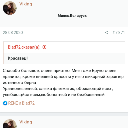
Viking
Минск.Беларусь
28.08.2020
#7 871
Blad72 сказал(а):
Красавец!!
Спасибо большое, очень приятно. Мне тоже Бруно очень
нравится, кроме внешней красоты у него шикарный характер
истинного берна.
Уравновешенный, слегка флегматик, обожающий всех ,
улыбающйся всем,любопытный и не безбашенный.
Р
RENE
и
Blad72
е
а
к
Viking
ц