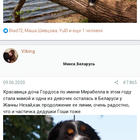
Р
Blad72
,
Маша Шивцова
,
YulD
и еще 1 человек
е
а
к
Viking
ц
и
Минск.Беларусь
и
:
09.06.2020
#7 865
Красавица доча Гордоса по имени Мирабелла в этом году
стала мамой и одна из девочек осталась в Беларуси у
Жанны Нехай,как продолжение ее линии, очень радостно,
что и частичка дедушки Гоши тоже.