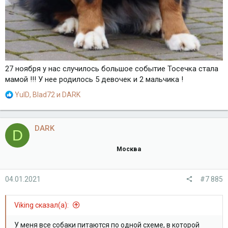
27 ноября у нас случилось большое событие Тосечка стала
мамой !!! У нее родилось 5 девочек и 2 мальчика !
Р
YulD
,
Blad72
и
DARK
е
а
к
DARK
D
ц
и
Москва
и
:
04.01.2021
#7 885
Viking сказал(а):
У меня все собаки питаются по одной схеме, в которой