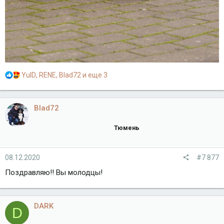
Р
YulD
,
RENE
,
Blad72
и еще 3
е
а
к
Blad72
ц
и
Тюмень
и
:
08.12.2020
#7 877
Поздравляю!! Вы молодцы!
DARK
D