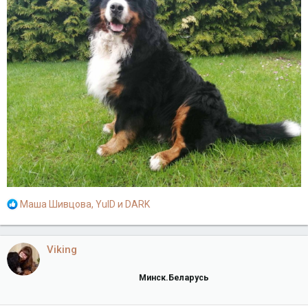
Р
Маша Шивцова
,
YulD
и
DARK
е
а
к
Viking
ц
и
Минск.Беларусь
и
: