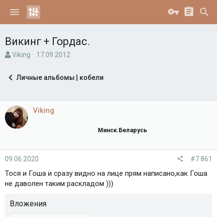
Викинг + Гордас.
А
Д
Viking
17.09.2012
в
а
т
т
Личные альбомы | кобели
о
а
р
н
т
а
е
ч
Viking
м
а
ы
л
Минск.Беларусь
а
09.06.2020
#7 861
Тося и Гоша и сразу видно на лице прям написано,как Гоша
не даволен таким раскладом )))
Вложения