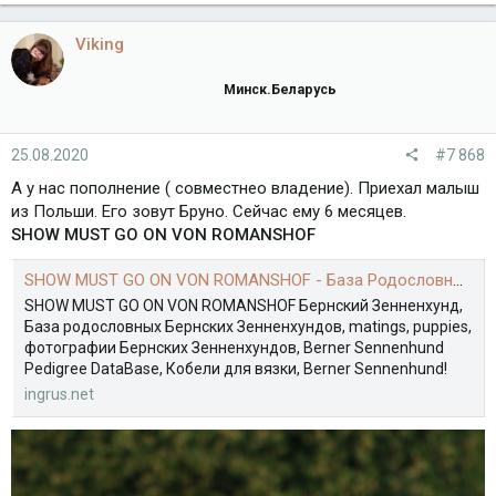
Viking
Минск.Беларусь
25.08.2020
#7 868
А у нас пополнение ( совместнео владение). Приехал малыш
из Польши. Его зовут Бруно. Сейчас ему 6 месяцев.
SHOW MUST GO ON VON ROMANSHOF
SHOW MUST GO ON VON ROMANSHOF - База Родословных Бернских Зенненхундов - World Pedigree DataBase Berner SennenhundSHOW MUST GO ON VON ROMANSHOF - База Родословных Бернский Зенненхунд - World Pedigree DataBase Berner Sennenhund
SHOW MUST GO ON VON ROMANSHOF Бернский Зенненхунд,
База родословных Бернских Зенненхундов, matings, puppies,
фотографии Бернских Зенненхундов, Berner Sennenhund
Pedigree DataBase, Кобели для вязки, Berner Sennenhund!
ingrus.net