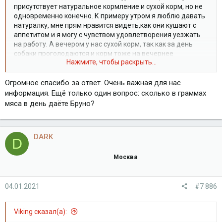
присутствует натуральное кормление и сухой корм, но не
одновременно конечно. К примеру утром я люблю давать
натуралку, мне прям нравится видеть,как они кушают с
аппетитом и я могу с чувством удовлетворения уезжать
на работу. А вечером у нас сухой корм, так как за день
собаки проголодаются и корм тоже на вечернее
Нажмите, чтобы раскрыть...
кормление едят хорошо. Натуральное кормление у всех
разное ибо к примеру тот же Гордос терпеть не может
фрукты и овощи кушает совсем немного, он любит мясо ,
Огромное спасибо за ответ. Очень важная для нас
рубец, куриные шеи ( все сырое ) не очень любит творог,
информация. Ещё только один вопрос: сколько в граммах
ест, но не в восторге. А Шелли любит творог, но не очень
мяса в день даёте Бруно?
любит рубец. У Бруно, как у растущей собаки трехраховое
питание : два раза корм Белькандо и третье кормление
овощи +мясо+ чуть каши (именно чуть-чуть правильно
DARK
сваренной) . Мясо -это говядина , с добавлением
D
рубца,колтыка, хрящей. (сырое )Каша только рис и гречка.
Овощи все по сезону.
Москва
04.01.2021
#7 886
Viking сказал(а):