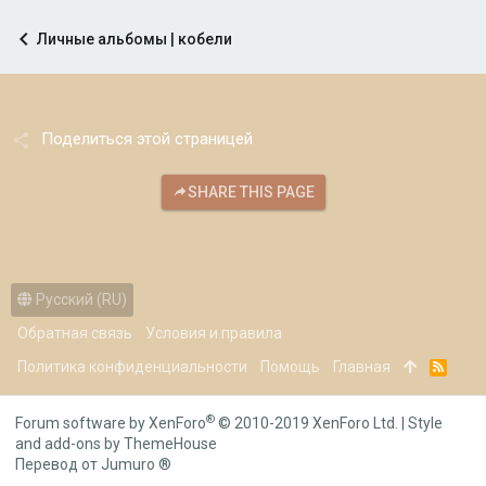
Личные альбомы | кобели
Поделиться этой страницей
SHARE THIS PAGE
Русский (RU)
Обратная связь
Условия и правила
Политика конфиденциальности
Помощь
Главная
R
S
S
®
Forum software by XenForo
© 2010-2019 XenForo Ltd.
|
Style
and add-ons by ThemeHouse
Перевод от Jumuro ®