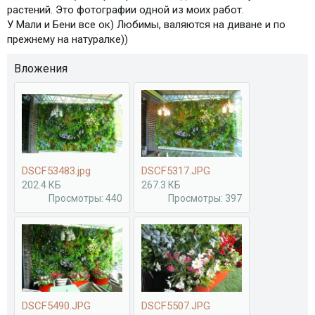
растений. Это фотографии одной из моих работ.
У Мали и Бени все ок) Любимы, валяются на диване и по
прежнему на натуралке))
Вложения
DSCF53483.jpg
DSCF5317.JPG
202.4 КБ
267.3 КБ
Просмотры: 440
Просмотры: 397
DSCF5490.JPG
DSCF5507.JPG