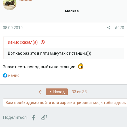
Москва
08.09.2019
#970
ианис сказал(а):
Вот как раз это в пяти минутах от станции)))
Значит есть повод выйти на станции!
Р
ианис
е
а
к
Первый
Назад
33 из 33
ц
и
Вам необходимо войти или зарегистрироваться, чтобы здесь 
и
:
Facebook
Ссылка
Поделиться: