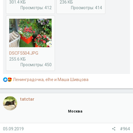
301.4 КБ
236 КБ
Просмотры: 412
Просмотры: 414
DSCF5504.JPG
255.6 КБ
Просмотры: 450
Р
Ленинградочка
,
elhe
и
Маша Шивцова
е
а
к
tatctar
ц
и
Москва
и
:
05.09.2019
#964