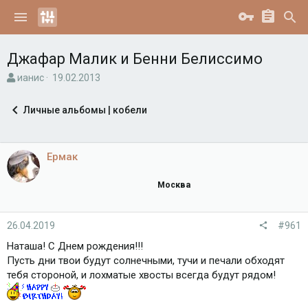
Джафар Малик и Бенни Белиссимо
А
Д
ианис
19.02.2013
в
а
т
т
Личные альбомы | кобели
о
а
р
н
т
а
е
ч
Ермак
м
а
ы
л
Москва
а
26.04.2019
#961
Наташа! С Днем рождения!!!
Пусть дни твои будут солнечными, тучи и печали обходят
тебя стороной, и лохматые хвосты всегда будут рядом!