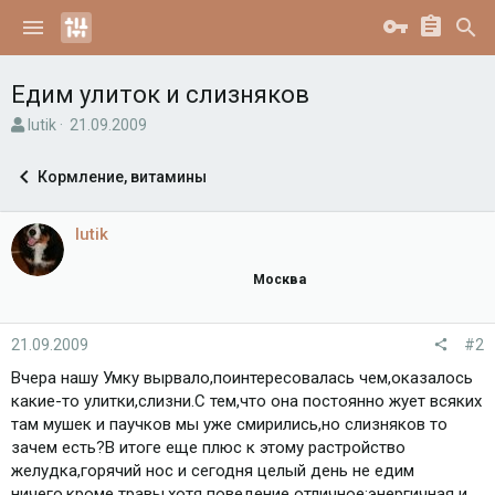
Едим улиток и слизняков
А
Д
lutik
21.09.2009
в
а
т
т
Кормление, витамины
о
а
р
н
т
а
lutik
е
ч
м
а
Москва
ы
л
а
21.09.2009
#2
Вчера нашу Умку вырвало,поинтересовалась чем,оказалось
какие-то улитки,слизни.С тем,что она постоянно жует всяких
там мушек и паучков мы уже смирились,но слизняков то
зачем есть?В итоге еще плюс к этому растройство
желудка,горячий нос и сегодня целый день не едим
ничего,кроме травы,хотя поведение отличное:энергичная и