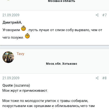
Москва и область
21.09.2009
#7
ДмитрийА
,
Уговорили
. пусть лучше от слизи собу вырвало, чем от
чего похуже.
Tavy
Моск.обл. Хотьково
21.09.2009
#8
Quote
(suzanna)
Мои жрут и причмокивают.
Мои тоже по молодости улиток с травы собирали,
похрустывали как орешками и облизывались,чего там