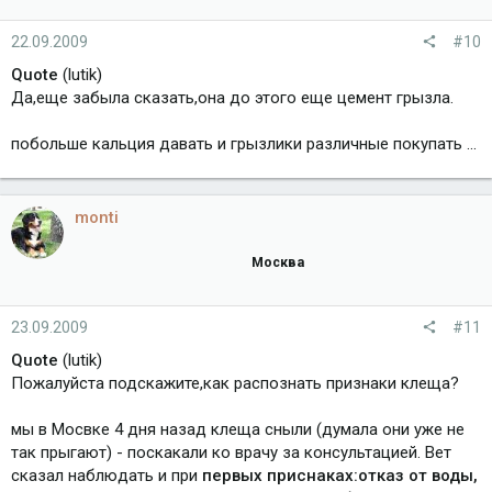
22.09.2009
#10
Quote
(lutik)
Да,еще забыла сказать,она до этого еще цемент грызла.
побольше кальция давать и грызлики различные покупать ...
monti
Москва
23.09.2009
#11
Quote
(lutik)
Пожалуйста подскажите,как распознать признаки клеща?
мы в Мосвке 4 дня назад клеща сныли (думала они уже не
так прыгают) - поскакали ко врачу за консультацией. Вет
сказал наблюдать и при
первых приснаках:отказ от воды,