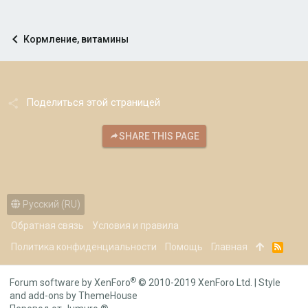
Кормление, витамины
Поделиться этой страницей
SHARE THIS PAGE
Русский (RU)
Обратная связь
Условия и правила
Политика конфиденциальности
Помощь
Главная
R
S
S
®
Forum software by XenForo
© 2010-2019 XenForo Ltd.
|
Style
and add-ons by ThemeHouse