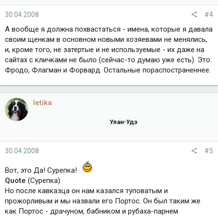
30.04.2008
#4
А вообще я должна похвастаться - имена, которые я давала
своим щенкам в основном новыми хозяевами не менялись,
и, кроме того, не затертые и не используемые - их даже на
сайтах с кличками не было (сейчас-то думаю уже есть). Это:
Фродо, Флагман и Форвард. Остальные пораспостраненнее.
letika
Улан-Удэ
30.04.2008
#5
Вот, это Да! Сурепка!
Quote
(Сурепка)
Но после кавказца он нам казался туповатым и
прожорливым и мы назвали его Портос. Он был таким же
как Портос - драчуном, бабником и рубаха-парнем