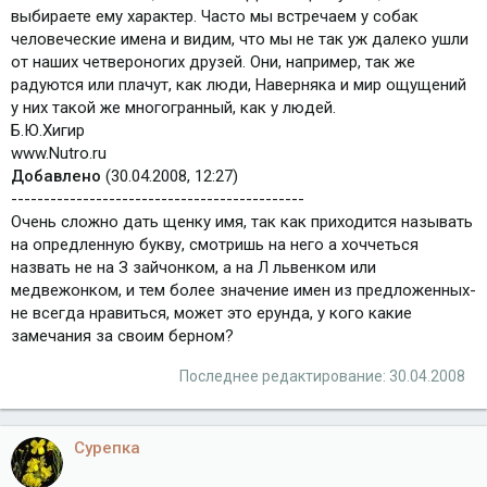
выбираете ему характер. Часто мы встречаем у собак
человеческие имена и видим, что мы не так уж далеко ушли
от наших четвероногих друзей. Они, например, так же
радуются или плачут, как люди, Наверняка и мир ощущений
у них такой же многогранный, как у людей.
Б.Ю.Хигир
www.Nutro.ru
Добавлено
(30.04.2008, 12:27)
---------------------------------------------
Очень сложно дать щенку имя, так как приходится называть
на опредленную букву, смотришь на него а хоччеться
назвать не на З зайчонком, а на Л львенком или
медвежонком, и тем более значение имен из предложенных-
не всегда нравиться, может это ерунда, у кого какие
замечания за своим берном?
Последнее редактирование:
30.04.2008
Сурепка