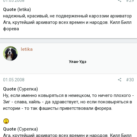
01.05.2008
#29
Quote
(letika)
надежный, красивый, не подверженный кароззии архиватор
Ага, крутейший архиватор всех времен и народов. Килл Билл
форева
letika
Улан-Удэ
01.05.2008
#30
Quote
(Сурепка)
Ну, если именно ковыряться в немецком, то ничего плохого -
Зиг - слава, хайль - да здравствует, но если поковыряться в
истории - то так фашисты приветствовали фюрера.
Quote
(Сурепка)
Ага, крутейший архиватор всех времен и народов. Килл Билл