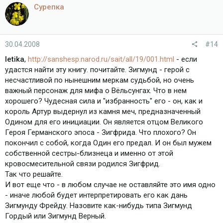
Сурепка
30.04.2008
#14
letika
,
http://sanshesp.narod.ru/sait/all/19/001.html
- если
удастся найти эту книгу. почитайте. Зигмунд - герой с
несчастливой по нынешним меркам судьбой, но очень
важный персонаж для мифа о Вёльсунгах. Что в нем
хорошего? Чудесная сила и "избранность" его - он, как и
король Артур выдернул из камня меч, предназначенный
Одином для его инициации. Он является отцом Великого
Героя Германского эпоса - Зигфрида. Что плохого? Он
покончил с собой, когда Один его предал. И он был мужем
собственной сестры-близнеца и именно от этой
кровосмесительной связи родился Зигфрид.
Так что решайте.
И вот еще что - в любом случае не оставляйте это имя одно
- иначе любой будет интерпретировать его как дань
Зигмунду Фрейду. Назовите как-нибудь типа Зигмунд
Гордый или Зигмунд Верный.