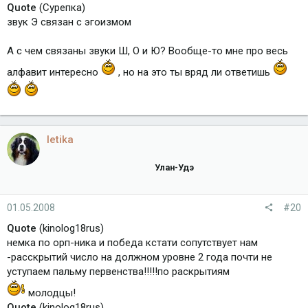
Quote
(Сурепка)
звук Э связан с эгоизмом
А с чем связаны звуки Ш, О и Ю? Вообще-то мне про весь
алфавит интересно
, но на это ты вряд ли ответишь
letika
Улан-Удэ
01.05.2008
#20
Quote
(kinolog18rus)
немка по орп-ника и победа кстати сопутствует нам
-расскрытий число на должном уровне 2 года почти не
уступаем пальму первенства!!!!!по раскрытиям
молодцы!
Quote
(kinolog18rus)