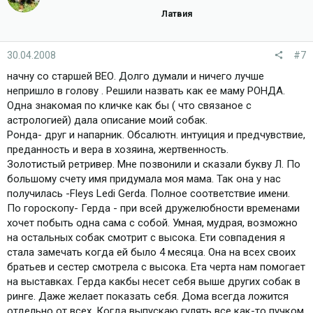
Латвия
30.04.2008
#7
начну со старшей ВЕО. Долго думали и ничего лучше
непришло в голову . Решили назвать как ее маму РОНДА.
Одна знакомая по кличке как бы ( что связаное с
астрологией) дала описание моий собак.
Ронда- друг и напарник. Обсалютн. интуиция и предчувствие,
преданность и вера в хозяина, жертвенность.
Золотистый ретривер. Мне позвонили и сказали букву Л. По
большому счету имя придумала моя мама. Так она у нас
получилась -Fleys Ledi Gerda. Полное соответствие имени.
По гороскопу- Герда - при всей дружелюбности временами
хочет побыть одна сама с собой. Умная, мудрая, возможно
на остальных собак смотрит с высока. Ети совпадения я
стала замечать когда ей было 4 месяца. Она на всех своих
братьев и сестер смотрела с высока. Ета черта нам помогает
на выставках. Герда какбы несет себя выше других собак в
ринге. Даже желает показать себя. Дома всегда ложится
отдельно от всех. Когда выпускаю гулять все как-то пучком,