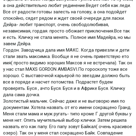
а она действительно любит уединение.Ведет себя как леди.
Все от радости готовы залесть на голову, а она подойдет
спокойно, сядет рядом и ждет своей очереди для ласки.
Дейра- любит транспорт, очень свободолюбивая,
независимая, гордая. просто обожает приключения.Все так
и есть. Кличку не стала менять. Полное имя Мадейра, но мы
завем Дейра.
Гордон. Заводчица дала имя МАКС. Когда привезли и дети
стали звать максимка. Вообще я не очень приветствую ето
имя( просто видимо хороших Максов я не встречала). Так он
у нас стал MAXS GORDON AMBASVI.По гороскопу тоже все
хорошо. С выставочной карьерой по звездам должно быть
все в поряде и насчет потомства. Подрастет будем
проверять. Буся , ачто Буся. Буся и в Африке Буся. Кличку
дала сама дочка.
Золотистый мальчик. Сейчас даже и не выговорю имя по
документам. Хотела назвать от его имени сокращено Гранд.
Меня стали мама и муж ругать- типо кроме Г другой буквы у
меня нет. Опять мучительный выбор клички. Затем решила
назвать его как папу. Его папу зовут Байкал( очень красивое
озеро). Так он у меня стал сокращено Байк. Совпадение