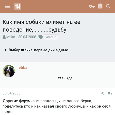
Как имя собаки влияет на ее
поведение,..........судьбу
А
Д
Т
letika
30.04.2008
имена
в
а
е
т
т
г
Выбор щенка, первые дни в доме
о
а
и
р
н
т
а
е
ч
letika
м
а
ы
л
Улан-Удэ
а
30.04.2008
#2
Дорогие форумчане, владельцы не одного берна,
поделитесь кто и как назвал своего любимца, и как он себя
ведет..........