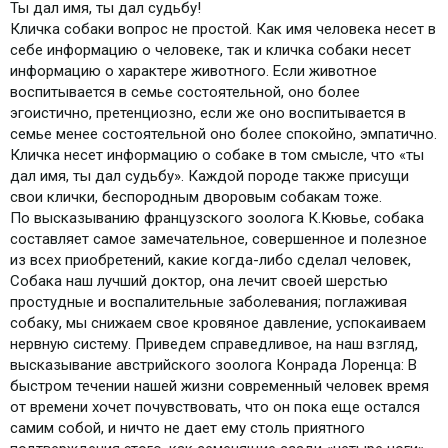
Ты дал имя, ты дал судьбу!
Кличка собаки вопрос не простой. Как имя человека несет в
себе информацию о человеке, так и кличка собаки несет
информацию о характере животного. Если животное
воспитывается в семье состоятельной, оно более
эгоистично, претенциозно, если же оно воспитывается в
семье менее состоятельной оно более спокойно, эмпатично.
Кличка несет информацию о собаке в том смысле, что «ты
дал имя, ты дал судьбу». Каждой породе также присущи
свои клички, беспородным дворовым собакам тоже.
По высказыванию французского зоолога К.Кювье, собака
составляет самое замечательное, совершенное и полезное
из всех приобретений, какие когда-либо сделал человек,
Собака наш лучший доктор, она лечит своей шерстью
простудные и воспалительные заболевания; поглаживая
собаку, мы снижаем свое кровяное давление, успокаиваем
нервную систему. Приведем справедливое, на наш взгляд,
высказывание австрийского зоолога Конрада Лоренца: В
быстром течении нашей жизни современный человек время
от времени хочет почувствовать, что он пока еще остался
самим собой, и ничто не дает ему столь приятного