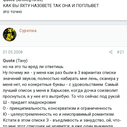
КАК ВЫ ЯХТУ НАЗОВЕТЕ ТАК ОНА И ПОПЛЫВЕТ
это точно
Сурепка
01.05.2008
#21
Quote
(Tavy)
но на это ты вряд ли ответишь
Ну почему же - у меня как раз были в 3 вариантах списки
значений звуков, полностью набирать мне лень, сканера у
меня нет, но конкретные буквы - с удовольствием. Самый
лучший список у меня в Харькове, когда дочка соизволит
проснуться, я у нее его вытребую. То что сейчас под рукой:
Ш - придает хладнокровие
О - принципиальность, консерватизм и ограниченность
Ю - целеустремленность но и неисправимый романтизм.
Кстати в этом списке З - въедливость и занудство, ой, что-
то мне этот списочек не нравится, я уже один выкинула,