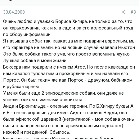
30.04.2008
#3
Очень люблю и уважаю Бориса Хигира, не только за то, что
он харьковчанин, как и я, а еще и за его колоссальный труд
по сбору информации.
Я называла собак так: кавказца мне подарили взрослым, мы
его характера не знали, но на всякий случай назвали Ньютон.
Это была собака такого ума, что просто вспомнить жутко.
Лучшая собака в моей жизни.
Боксера нам подарили с именем Атос. Но после кавказца он
нам казался туповатым и прожорливым и мы назвали его
Портос. Он был таким же как Портос - драчуном, бабником
и рубаха-парнем.
У меня были еще 2 эпизодические собаки, они даже не
успели толком с именами освоиться.
Аида и Брюнгильда - оперные героини. По Б.Хигиру буквы А
и Б - очень хорошие для имен. Аида - героиня Верди, она
была эфиопской царевной (негритянкой - моя собака очень
сильно зачерненная с очень ярким красным подпалом) -
нежной и преданной. Сбылось.
Брюнгильда - героиня Вагнера - прекрасная богиня-