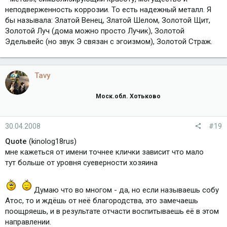
неподверженность коррозии. То есть надежный металл. Я
бы называла: Златой Венец, Златой Шелом, Золотой Щит,
Золотой Луч (дома можно просто Лучик), Золотой
Эдельвейс (но звук Э связан с эгоизмом), Золотой Страж.
Tavy
Моск.обл. Хотьково
30.04.2008
#19
Quote
(kinolog18rus)
мне кажеться от имени точнее клички зависит что мало
тут больше от уровня суеверности хозяина
Думаю что во многом - да, но если называешь собу
Атос, то и ждёшь от неё благородства, это замечаешь
поощряешь, и в результате отчасти воспитываешь её в этом
направлении.