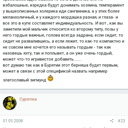
взбалошные, изредка будут донимать хозяина, темперамент
у вышеописанных холерика иди сангвиника, а у этих более
меланхоличный, и у каждого мордашка разная, и глаза- и
все это в купе составляет индивидуальность. И вот , как вы
заметили мой мальчик относится ко второму типу, позы у
него гордые важные, голова всегда задрана, если сидит, то
сидит не развалившись, а если лежит, то как-то компактно и
не совсем мне хочется его называть гордым - так как
назовешь яхту, так и поплывет, а он уже очень гордый,
может что-то игривистое добавить.........
вот думаю так как в Бурятии этот берняша будет первым,
может в связи с этой спецификой назвать например
златославый зигмунд
Сурепка
01.05.2008
#23