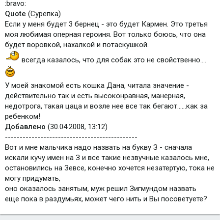
:bravo:
Quote
(Сурепка)
Если у меня будет 3 бернец - это будет Кармен. Это третья
моя любимая оперная героиня. Вот только боюсь, что она
будет воровкой, нахалкой и потаскушкой.
всегда казалось, что для собак это не свойственно....
У моей знакомой есть кошка Дана, читала значение -
действительно так и есть высоконравная, манерная,
недотрога, такая цаца и возле нее все так бегают......как за
ребенком!
Добавлено
(30.04.2008, 13:12)
---------------------------------------------
Вот и мне мальчика надо назвать на букву З - сначала
искали кучу имен на З и все такие незвучные казалось мне,
остановились на Зевсе, конечно хочется незатертую, тока не
могу придумать,
оно оказалось занятым, муж решил Зигмундом назвать
еще пока в раздумьях, может чего нить и Вы посоветуете?