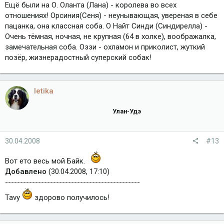
Ещё были на О. Оланта (Лана) - королева во всех
отношениях! Орсиния(Сеня) - неунывающая, увереная в себе
пацанка, она классная соба. О Найт Синди (Синдирелла) -
Очень тёмная, ночная, не крупная (64 в холке), воображалка,
замечательная соба. Оззи - охламон и приколист, жуткий
позёр, жизнерадостный суперский собак!
letika
Улан-Удэ
30.04.2008
#13
Вот ето весь мой Байк.
Добавлено
(30.04.2008, 17:10)
---------------------------------------------
Tavy
здорово получилось!