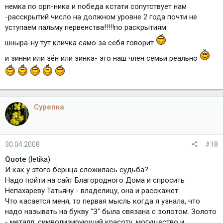
немка по орп-ника и победа кстати сопутствует нам
-расскрытий число на должном уровне 2 года почти не
уступаем пальму первенства!!!!!по раскрытиям
шныра-ну тут кличка само за себя говорит
и зинни или зён или зинка- это наш член семьи реально
Сурепка
30.04.2008
#18
Quote
(letika)
И как у этого бернца сложилась судьба?
Надо пойти на сайт Благородного Дома и спросить
Непахареву Татьяну - владелицу, она и расскажет.
Что касается меня, то первая мысль когда я узнала, что
надо называть на букву "З" была связана с золотом. Золото
- металл, символизирующий красоту, могущество и