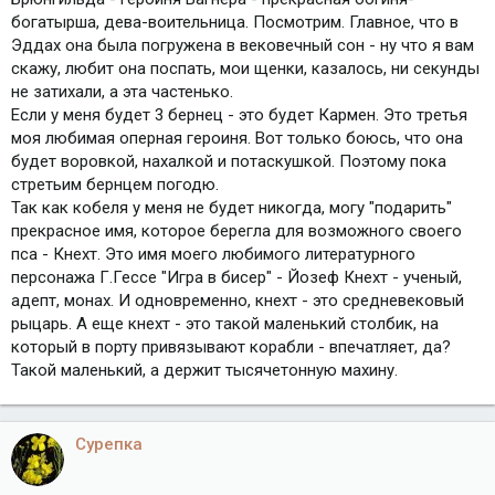
богатырша, дева-воительница. Посмотрим. Главное, что в
Эддах она была погружена в вековечный сон - ну что я вам
скажу, любит она поспать, мои щенки, казалось, ни секунды
не затихали, а эта частенько.
Если у меня будет 3 бернец - это будет Кармен. Это третья
моя любимая оперная героиня. Вот только боюсь, что она
будет воровкой, нахалкой и потаскушкой. Поэтому пока
стретьим бернцем погодю.
Так как кобеля у меня не будет никогда, могу "подарить"
прекрасное имя, которое берегла для возможного своего
пса - Кнехт. Это имя моего любимого литературного
персонажа Г.Гессе "Игра в бисер" - Йозеф Кнехт - ученый,
адепт, монах. И одновременно, кнехт - это средневековый
рыцарь. А еще кнехт - это такой маленький столбик, на
который в порту привязывают корабли - впечатляет, да?
Такой маленький, а держит тысячетонную махину.
Сурепка