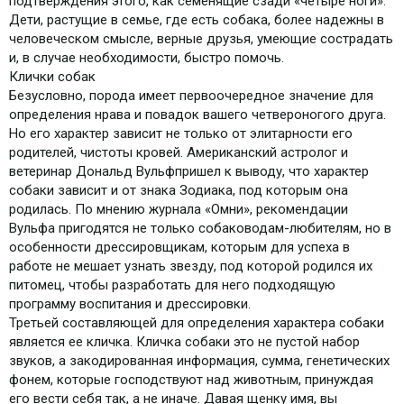
подтверждения этого, как семенящие сзади «четыре ноги».
Дети, растущие в семье, где есть собака, более надежны в
человеческом смысле, верные друзья, умеющие сострадать
и, в случае необходимости, быстро помочь.
Клички собак
Безусловно, порода имеет первоочередное значение для
определения нрава и повадок вашего четвероногого друга.
Но его характер зависит не только от элитарности его
родителей, чистоты кровей. Американский астролог и
ветеринар Дональд Вульфпришел к выводу, что характер
собаки зависит и от знака Зодиака, под которым она
родилась. По мнению журнала «Омни», рекомендации
Вульфа пригодятся не только собаководам-любителям, но в
особенности дрессировщикам, которым для успеха в
работе не мешает узнать звезду, под которой родился их
питомец, чтобы разработать для него подходящую
программу воспитания и дрессировки.
Третьей составляющей для определения характера собаки
является ее кличка. Кличка собаки это не пустой набор
звуков, а закодированная информация, сумма, генетических
фонем, которые господствуют над животным, принуждая
его вести себя так, а не иначе. Давая щенку имя, вы