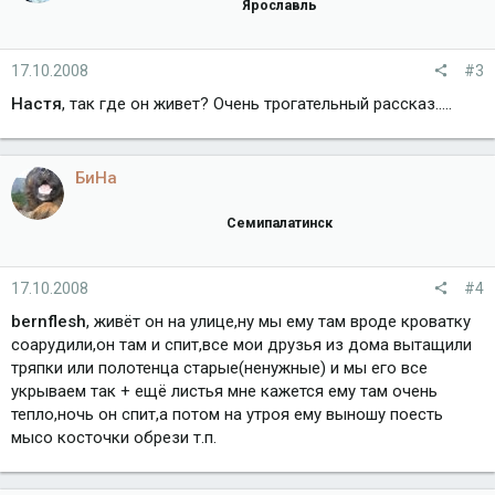
Ярославль
17.10.2008
#3
Настя
, так где он живет? Очень трогательный рассказ.....
БиНа
Семипалатинск
17.10.2008
#4
bernflesh
, живёт он на улице,ну мы ему там вроде кроватку
соарудили,он там и спит,все мои друзья из дома вытащили
тряпки или полотенца старые(ненужные) и мы его все
укрываем так + ещё листья мне кажется ему там очень
тепло,ночь он спит,а потом на утроя ему выношу поесть
мысо косточки обрези т.п.