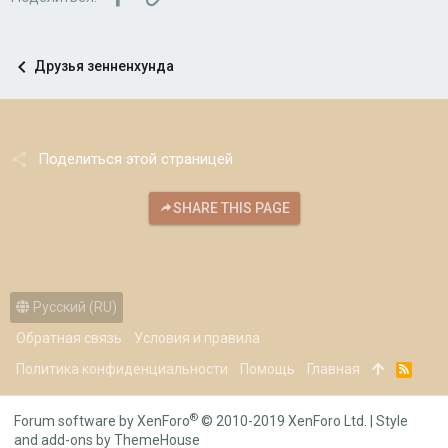
Друзья зенненхунда
Поделиться этой страницей
SHARE THIS PAGE
Русский (RU)
Обратная связь
Условия и правила
Политика конфиденциальности
Помощь
Главная
R
S
S
®
Forum software by XenForo
© 2010-2019 XenForo Ltd.
|
Style
and add-ons by ThemeHouse