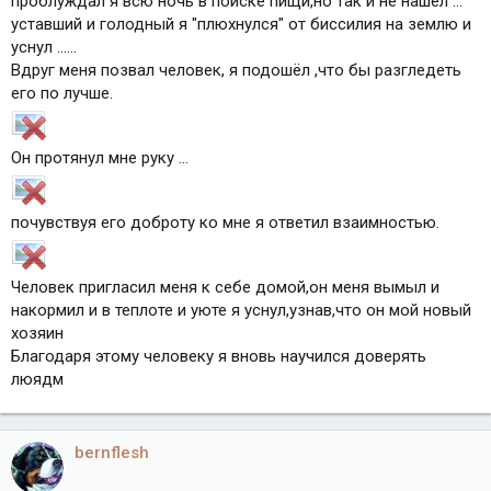
проблуждал я всю ночь в поиске пищи,но так и не нашёл ...
уставший и голодный я "плюхнулся" от биссилия на землю и
уснул ......
Вдруг меня позвал человек, я подошёл ,что бы разгледеть
его по лучше.
Он протянул мне руку ...
почувствуя его доброту ко мне я ответил взаимностью.
Человек пригласил меня к себе домой,он меня вымыл и
накормил и в теплоте и уюте я уснул,узнав,что он мой новый
хозяин
Благодаря этому человеку я вновь научился доверять
люядм
bernflesh