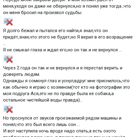
меня,уходя он даже не обернулся,но я понял уже тогда ,что
он меня бросил на произвол судьбы.
.
Я долго бежал и пытался его найти,я знал,что он
придёт,зная,что этого не будет,но Я верил в его возращение
...
Я не смыкал глаза и ждал его,но он так и не вернулся ...
Через 2 года он так и не вернулся и я перестал верить и
доверять людям.
Однажды я сомкнул глаз и уснул,вдруг мне приснилось,что
как обычно я играю с хозяином(тот кто на фотографии это
моя подруга Ася,это не по правде была её собака,а
остальное чистейшой воды правда)...
Но проснулся от звуков проезжаемой рядом машины и
понял,что это был всего лишь сон ...
И вот наступила ночь вроде надо спать,а есть охото