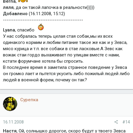
Berna
,
ляля
, да он такой лапочка в реальности)))))
Добавлено
(16.11.2008, 15:12)
---------------------------------------------
Lyana
, спасибо
У нас собралась теперь целая стая собак,мы их всех
одинакого кормим и любим питание такое же как и у Зевса,
мясо курица и т.п. все собаки в стае ласковые.А Зевс как
вожак стаи гордо выхаживает по улицам вместе с нами,
кстати форумчане хотела бы спросить.
В последнее время я заметила странное поведение у Зевса
он громко лает и пытется укусить либо пожилый людей либо
людей в военной форем, почему он так?
Сурепка
16.11.2008
#14
Настя
, Ой, солнышко дорогое, скоро будут у твоего Зевса