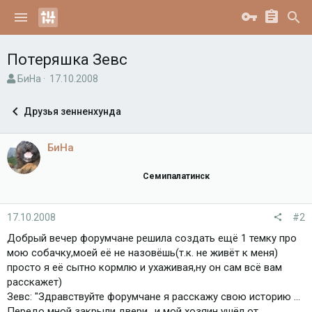
Потеряшка Зевс
А
Д
БиНа
17.10.2008
в
а
т
т
Друзья зенненхунда
о
а
р
н
т
а
БиНа
е
ч
м
а
Семипалатинск
ы
л
а
17.10.2008
#2
Добрый вечер форумчане решила создать ещё 1 темку про
мою собачку,моей её не назовёшь(т.к. не живёт к меня)
просто я её сытно кормлю и ухаживая,ну он сам всё вам
расскажет)
Зевс: "Здравствуйте форумчане я расскажу свою историю ...
Передо мной закрыли двери.. и мой хозяин ушёл от