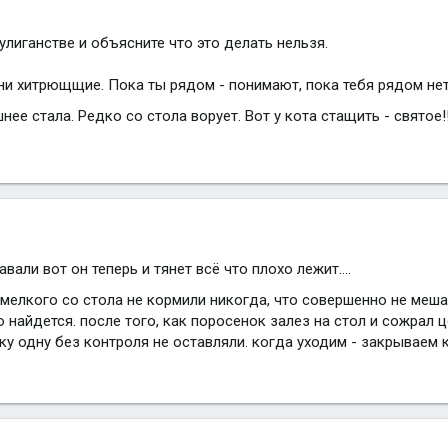
улиганстве и объясните что это делать нельзя.
ни хитрющщие. Пока ты рядом - понимают, пока тебя рядом нет, 
ее стала. Редко со стола ворует. Вот у кота стащить - святое!!
вали вот он теперь и тянет всё что плохо лежит....
мелкого со стола не кормили никогда, что совершенно не мешал
то найдется. после того, как поросенок залез на стол и сожрал 
ку одну без контроля не оставляли. когда уходим - закрываем 