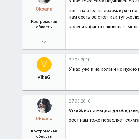
У нас тоже сама научилась со с
Oksana
нет - на стол не лезем, кухня 
нам сесть за стол, как тут же 
Костромская
колени и фиг столкнешь. С мол
область
27.11.2009
2 938
Город
Костромская область
27.05.2010
V
У нас уже и на колени не нужно 
VikaG
27.05.2010
VikaG
, вот и мы ,когда обедаем
Oksana
рост нам тоже позволяет слямзи
Костромская
область