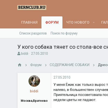
ГЛАВНАЯ
ФОРУМ
ЧТО НОВОГО
ГАЛ
Список разделов
Поиск по форуму
У кого собака тянет со стола-все с
А
Д
biddi
27.05.2010
в
а
т
т
Форум
СОДЕРЖАНИЕ СОБАКИ
Дрес
о
а
р
н
т
а
27.05.2010
е
ч
У меня Ёжик как только вырос т
м
а
налево, в большенствен случаев
ы
л
biddi
а
Приятельница посоветовала пос
недели цветы не падают.
Москва,Братеево