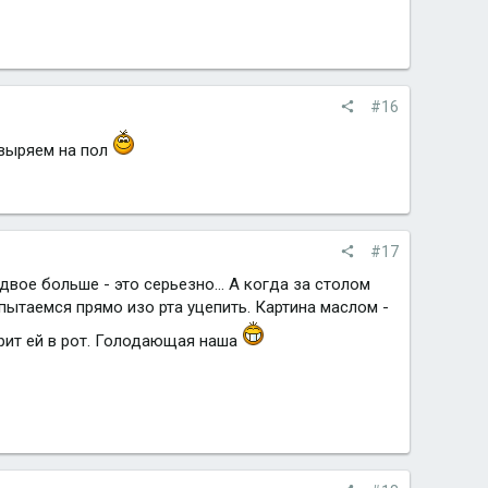
#16
швыряем на пол
#17
двое больше - это серьезно... А когда за столом
 пытаемся прямо изо рта уцепить. Картина маслом -
трит ей в рот. Голодающая наша