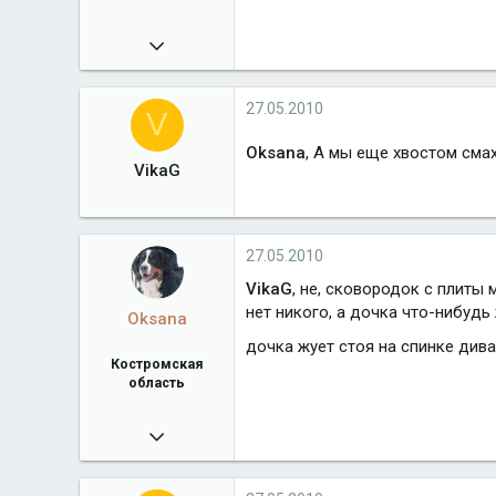
27.11.2009
2 938
Город
Костромская область
27.05.2010
V
Oksana
, А мы еще хвостом сма
VikaG
27.05.2010
VikaG
, не, сковородок с плиты 
нет никого, а дочка что-нибудь
Oksana
дочка жует стоя на спинке дива
Костромская
область
27.11.2009
2 938
Город
Костромская область