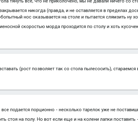
тола тянуть все, что не приколочено, мы не давали ничего со ст
не закрывается никогда (правда, и не оставляется в пределах д
любопытный нос оказывается на столе и пытается слямзить ну хо
ниеносной скоростью морда проходится по столу и хоть кусоче
вставать (рост позволяет так со стола пылесосить), стараемся 
, все подается порционно - несколько тарелок уже не поставишь
ть стоя на полу. Но вот если еще и на колени лапки поставит