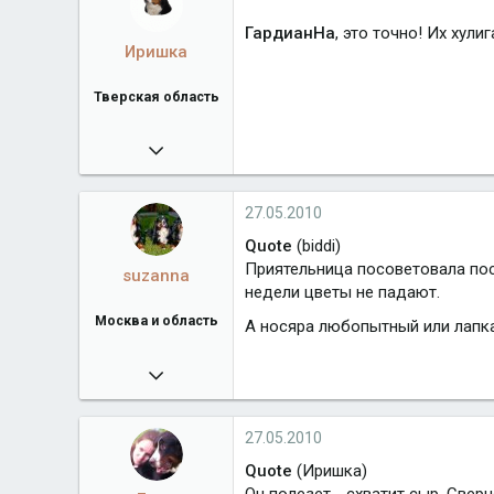
ГардианНа
, это точно! Их хули
Иришка
Тверская область
04.12.2007
12 147
www.allfoursennenhunds.ru
27.05.2010
Город
Тверская область
Quote
(biddi)
Приятельница посоветовала пос
suzanna
недели цветы не падают.
Москва и область
А носяра любопытный или лапка
19.11.2008
12 514
Город
Москва и область
27.05.2010
Quote
(Иришка)
Он полезет - схватит сыр. Свер