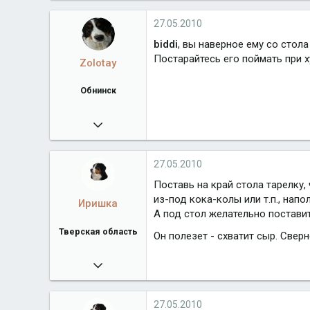
382
Город
Москва,Братеево
27.05.2010
biddi
, вы наверное ему со стола 
Постарайтесь его поймать при х
Zolotay
Обнинск
16.04.2010
1 093
Город
Обнинск
27.05.2010
Поставь на край стола тарелку,
из-под кока-колы или т.п., нап
Иришка
А под стол желательно постави
Тверская область
Он полезет - схватит сыр. Свер
04.12.2007
12 147
www.allfoursennenhunds.ru
27.05.2010