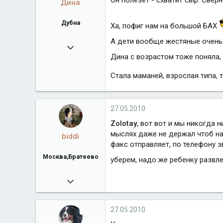
Дина
Дубна
Ха, пофиг нам на большой БАХ
А дети вообще жестяные очень
19.02.2008
Дина с возрастом тоже поняла, 
2 070
Город
Дубна
Стала маманей, взрослая типа, 
27.05.2010
Zolotay
, вот вот и мы никогда 
мыслях даже не держал чтоб на 
biddi
факс отправляет, по телефону з
Москва,Братеево
уберем, надо же ребенку развл
19.01.2010
382
Город
Москва,Братеево
27.05.2010