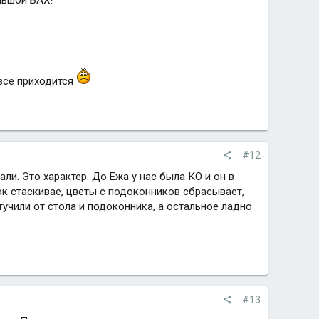
 все приходится
#12
али. Это характер. До Ежа у нас была КО и он в
ок стаскивае, цветы с подоконников сбрасывает,
тучили от стола и подоконника, а остальное ладно
#13