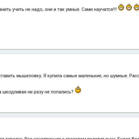
ганить учить не надо, они и так умные. Сами научатся!!!
тавить мышеловку. Я купила самые маленькие, но шумные. Расс
 шкодливая ни разу не попались?
нет тарелку. Вся конструкция с грохотом полетит вниз. Будет б