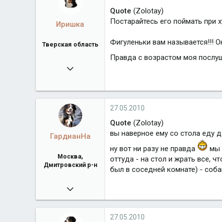
Город
Тверская область
Quote
(Zolotay)
Постарайтесь его поймать при х
Иришка
Фигуленьки вам называется!!! О
Тверская область
Правда с возрастом моя послушн
04.12.2007
12 147
www.allfoursennenhunds.ru
27.05.2010
Город
Тверская область
Quote
(Zolotay)
вы наверное ему со стола еду да
ГардианНа
ну вот ни разу не правда
мы 
Москва,
оттуда - на стол и жрать все, ч
Дмитровский р-н
был в соседней комнате) - соба
03.07.2009
2 807
Город
Москва, Дмитровский р-н
27.05.2010