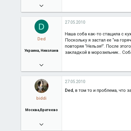
19.01.2010
382
Город
Москва,Братеево
27.05.2010
D
Наша соба как-то стащила с ку
Ded
Поскольку я застал ее "на горя
повторяя "Нельзя!". После этог
Украина, Николаев
закладкой в морозильник... Соб
25.04.2010
178
bydao.com
27.05.2010
Город
Украина, Николаев
Ded
, в том то и проблема, что 
biddi
Москва,Братеево
19.01.2010