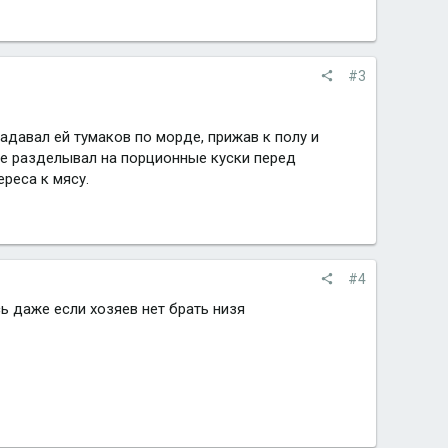
#3
надавал ей тумаков по морде, прижав к полу и
рое разделывал на порционные куски перед
ереса к мясу.
#4
сь даже если хозяев нет брать низя