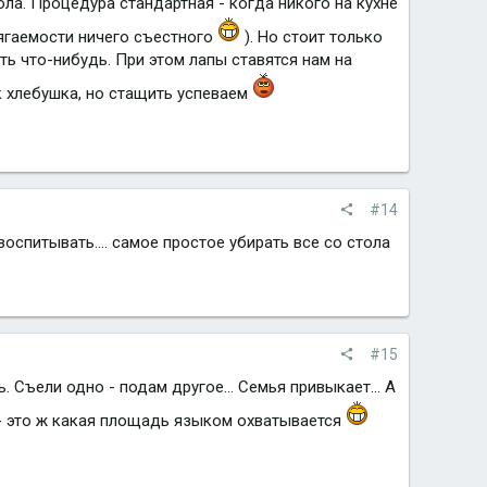
ола. Процедура стандартная - когда никого на кухне
осягаемости ничего съестного
). Но стоит только
ть что-нибудь. При этом лапы ставятся нам на
к хлебушка, но стащить успеваем
#14
воспитывать.... самое простое убирать все со стола
#15
. Съели одно - подам другое... Семья привыкает... А
ь - это ж какая площадь языком охватывается