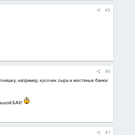
#5
#6
усняшку, например, кусочек сыра и жестяные банки
ольшой БАХ!
#7